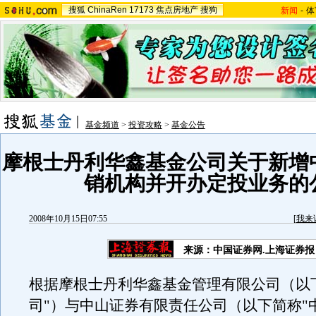
搜狐
ChinaRen
17173
焦点房地产
搜狗
新闻
-
体
基金频道
>
投资攻略
>
基金公告
摩根士丹利华鑫基金公司关于新增
销机构并开办定投业务的
2008年10月15日07:55
[
我来
来源：中国证券网.上海证券报
根据摩根士丹利华鑫基金管理有限公司（以
司"）与中山证券有限责任公司（以下简称"