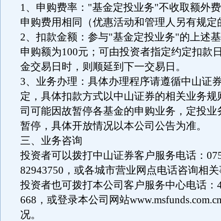
1、申购费率："基金定投业务"不收取额外
申购费用相同（优惠活动和管理人另有规定
2、扣款金额：参与"基金定投业务"的上述
申购额为100元；可由投资者指定约定扣款
金交易日时，则顺延到下一交易日。
3、业务办理：具体办理程序请遵循中山证
定，具体扣款方式以中山证券的相关业务规
司可能因故暂停各基金的申购业务，定投业
暂停，具体开放情况以本公司公告为准。
三、业务咨询
投资者可以拨打中山证券客户服务电话：075
82943750，或各城市营业网点电话咨询相
投资者也可拨打本公司客户服务中心电话：400-
668，或登录本公司网站www.msfunds.com
况。