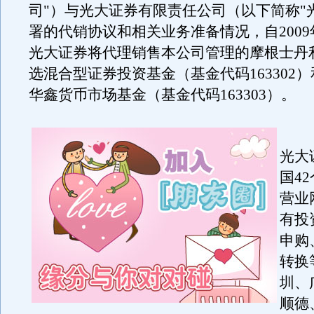
司"）与光大证券有限责任公司（以下简称"
署的代销协议和相关业务准备情况，自2009
光大证券将代理销售本公司管理的摩根士丹
选混合型证券投资基金（基金代码163302
华鑫货币市场基金（基金代码163303）。
光大
国4
营业
有投
申购
转换
圳、
顺德