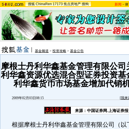
搜狐
ChinaRen
17173
焦点房地产
搜狗
新闻
-
体
基金频道
>
投资攻略
>
基金公告
摩根士丹利华鑫基金管理有限公司
利华鑫资源优选混合型证券投资基
利华鑫货币市场基金增加代销
2009年02月03日08:15
[
我来
来源：中国证券网.上海证券报
根据摩根士丹利华鑫基金管理有限公司（以