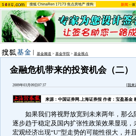
搜狐
ChinaRen
17173
焦点房地产
搜狗
新闻
-
体
基金频道
>
基金学院
>
基金视点
金融危机带来的投资机会（二）
2009年03月09日07:37
[
我来
来源：中国证券网.上海证券报 作者：宝盈基金 
如果我们将视野放宽到未来两年，那么
逐步趋于稳定及国内扩张性政策效果显现，
宏观经济出现“U”型走势的可能性很大，并且