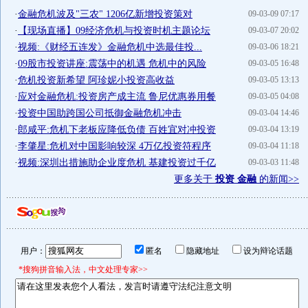
·
金融危机波及"三农" 1206亿新增投资策对
09-03-09 07:17
·
【现场直播】09经济危机与投资时机主题论坛
09-03-07 20:02
·
视频:《财经五连发》金融危机中选最佳投...
09-03-06 18:21
·
09股市投资讲座:震荡中的机遇 危机中的风险
09-03-05 16:48
·
危机投资新希望 阿珍妮小投资高收益
09-03-05 13:13
·
应对金融危机:投资房产成主流 鲁尼优惠券用餐
09-03-05 04:08
·
投资中国助跨国公司抵御金融危机冲击
09-03-04 14:46
·
郎咸平:危机下老板应降低负债 百姓宜对冲投资
09-03-04 13:19
·
李肇星:危机对中国影响较深 4万亿投资符程序
09-03-04 11:18
·
视频:深圳出措施助企业度危机 基建投资过千亿
09-03-03 11:48
更多关于
投资 金融
的新闻>>
用户：
匿名
隐藏地址
设为辩论话题
*搜狗拼音输入法，中文处理专家>>