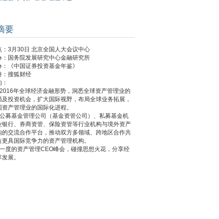
摘要
：3月30日 北京全国人大会议中心
办：国务院发展研究中心金融研究所
办：《中国证券投资基金年鉴》
持：搜狐财经
的：
析2016年全球经济金融形势，洞悉全球资产管理业的
局及投资机会，扩大国际视野，布局全球业务拓展，
国资产管理业的国际化进程。
建公募基金管理公司（基金资管公司）、私募基金机
业银行、券商资管、保险资管等行业机构与境外资产
构的交流合作平台，推动双方多领域、跨地区合作共
造更具国际竞争力的资产管理机构。
年一度的资产管理CEO峰会，碰撞思想火花，分享经
享发展。