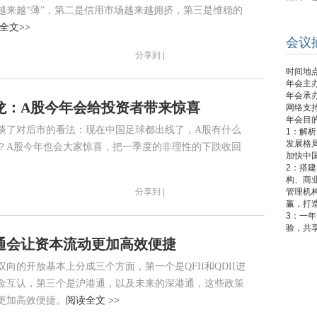
越来越“薄”，第二是信用市场越来越拥挤，第三是维稳的
全文>>
会议
分享到 |
时间地点
年会主
年会承
龙：A股今年会给投资者带来惊喜
网络支
年会目
谈了对后市的看法：现在中国足球都出线了，A股有什么
1：解
发展格
？A股今年也会大家惊喜，把一季度的非理性的下跌收回
加快中
2：搭
构、商
分享到 |
管理机
赢，打
3：一
验，共
通会让资本流动更加高效便捷
向的开放基本上分成三个方面，第一个是QFII和QDII进
金互认，第三个是沪港通，以及未来的深港通，这些政策
更加高效便捷。
阅读全文 >>