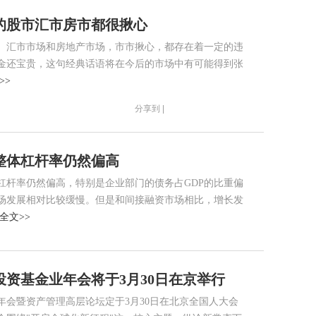
的股市汇市房市都很揪心
、汇市市场和房地产市场，市市揪心，都存在着一定的违
金还宝贵，这句经典话语将在今后的市场中有可能得到张
>>
分享到 |
整体杠杆率仍然偏高
杠杆率仍然偏高，特别是企业部门的债务占GDP的比重偏
场发展相对比较缓慢。但是和间接融资市场相比，增长发
全文>>
券投资基金业年会将于3月30日在京举行
年会暨资产管理高层论坛定于3月30日在北京全国人大会