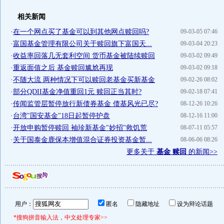
相关新闻
·
在一个网点买了基金可以到其他网点赎回吗?
09-03-05 07:46
·
富国基金管理有限公司关于赎回旗下富国天...
09-03-04 20:23
·
收益率回落几无套利空间 货币基金被陆续赎回
09-03-02 09:49
·
重返面值之后 基金赎回尴尬再现
09-03-02 09:18
·
不随大流 两种情况下可以赎回老基金买新基金
09-02-26 08:02
·
部分QDII基金净值重回1元 赎回正当其时?
09-02-18 07:41
·
传闻监管层暂停放行新债券基金 债基风光已尽?
08-12-26 10:26
·
台湾"国安基金"18日起暂停护盘
08-12-16 11:00
·
开放申购暂停赎回 袖珍新基金"妙招"救饥荒
08-07-11 05:57
·
关于国泰金鹿保本增值混合证券投资基金暂...
08-06-06 08:26
更多关于
基金 赎回
的新闻>>
用户：
匿名
隐藏地址
设为辩论话题
*搜狗拼音输入法，中文处理专家>>