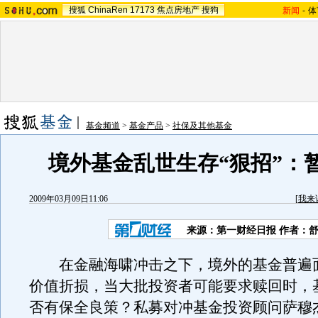
搜狐
ChinaRen
17173
焦点房地产
搜狗
新闻
-
体
基金频道
>
基金产品
>
社保及其他基金
境外基金乱世生存“狠招”：
2009年03月09日11:06
[
我来
来源：第一财经日报 作者：
在金融海啸冲击之下，境外的基金普遍
价值折损，当大批投资者可能要求赎回时，
否有保全良策？私募对冲基金投资顾问萨穆杰