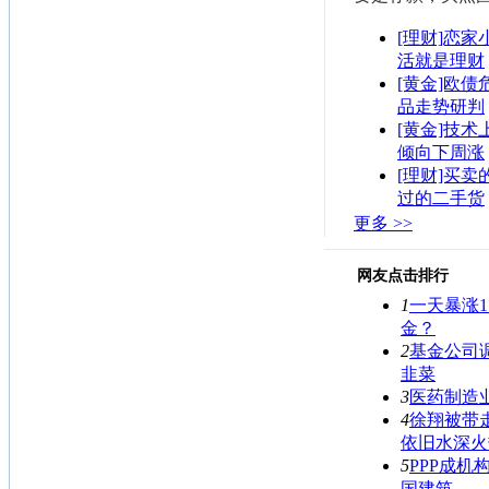
[理财]恋
活就是理财
[黄金]欧债
品走势研判
[黄金]技术
倾向下周涨
[理财]买卖
过的二手货
更多 >>
网友点击排行
1
一天暴涨1
金？
2
基金公司
韭菜
3
医药制造
4
徐翔被带
依旧水深火
5
PPP成机
国建筑