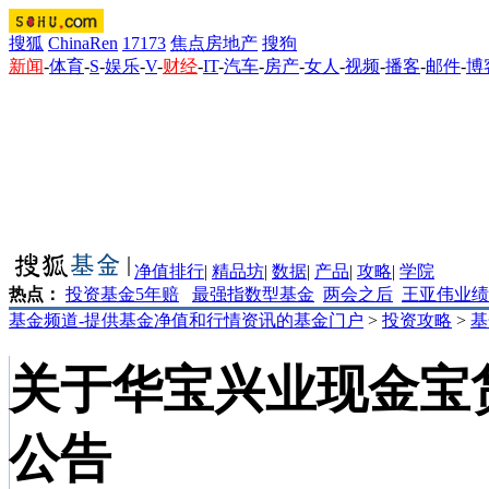
搜狐
ChinaRen
17173
焦点房地产
搜狗
新闻
-
体育
-
S
-
娱乐
-
V
-
财经
-
IT
-
汽车
-
房产
-
女人
-
视频
-
播客
-
邮件
-
博
净值排行
|
精品坊
|
数据
|
产品
|
攻略
|
学院
热点：
投资基金5年赔
最强指数型基金
两会之后
王亚伟业绩
基金频道-提供基金净值和行情资讯的基金门户
>
投资攻略
>
基
关于华宝兴业现金宝
公告