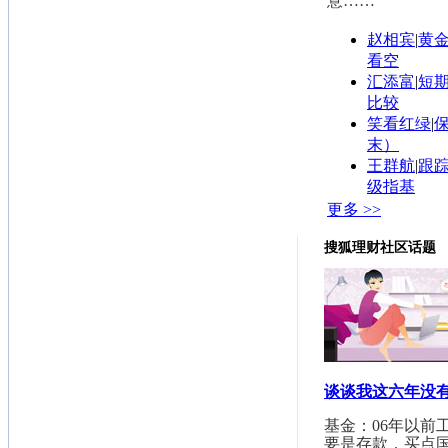
意……
赵相宾
|
黄
看空
汇添富
|
短
比较
笑看红绿
|
末）
王群航
|
跟踪
级指基
更多 >>
搜狐理财社区话题
谈谈我这六年没
基金：06年以前
要是存款，买点