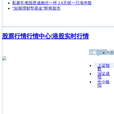
私募扎堆国君成都北一环 2.6天抓一只涨停股
“短期理财型基金”即将面市
股票行情
行情中心
|
港股实时行情
A股
B股
上证指
数
深证成
指
中小板
综