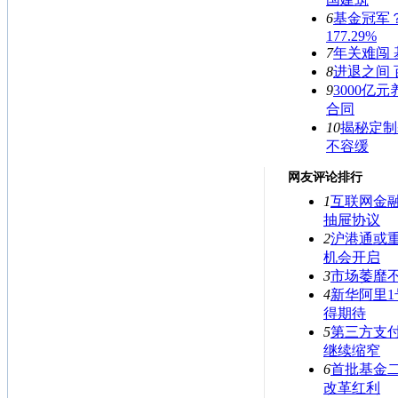
6
基金冠军
177.29%
7
年关难闯 
8
进退之间
9
3000亿
合同
10
揭秘定制
不容缓
网友评论排行
1
互联网金
抽屉协议
2
沪港通或
机会开启
3
市场萎靡
4
新华阿里1
得期待
5
第三方支
继续缩窄
6
首批基金
改革红利