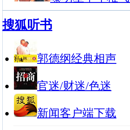
搜狐听书
郭德纲经典相声
官迷/财迷/色迷
新闻客户端下载