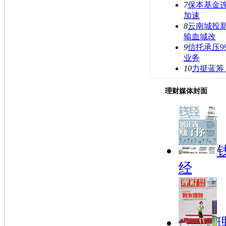
7
保本基金连
加速
8
云南城投新
输血城改
9
信托承压9
业务
10
力挺蓝筹
理财媒体封面
经