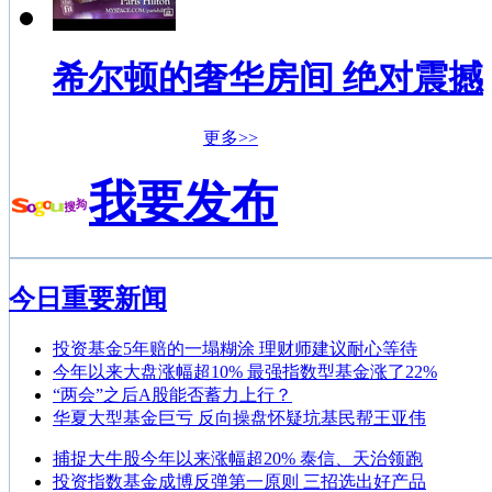
希尔顿的奢华房间 绝对震撼
更多>>
我要发布
今日重要新闻
投资基金5年赔的一塌糊涂 理财师建议耐心等待
今年以来大盘涨幅超10% 最强指数型基金涨了22%
“两会”之后A股能否蓄力上行？
华夏大型基金巨亏 反向操盘怀疑坑基民帮王亚伟
捕捉大牛股今年以来涨幅超20% 泰信、天治领跑
投资指数基金成博反弹第一原则 三招选出好产品