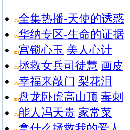
全集热播-天使的诱惑
华纳专区-生命的证据
宫锁心玉
美人心计
拯救女兵司徒慧
画皮
幸福来敲门
梨花泪
盘龙卧虎高山顶
毒刺
能人冯天贵
家常菜
拿什么拯救我的爱人