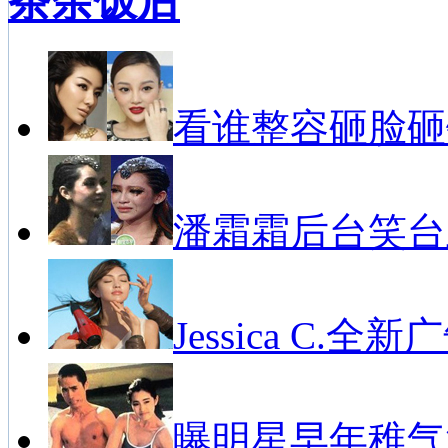
茶余饭后
看谁整容砸脸砸
潘霜霜后台笑台
Jessica C.全新
曝明星早年稚气