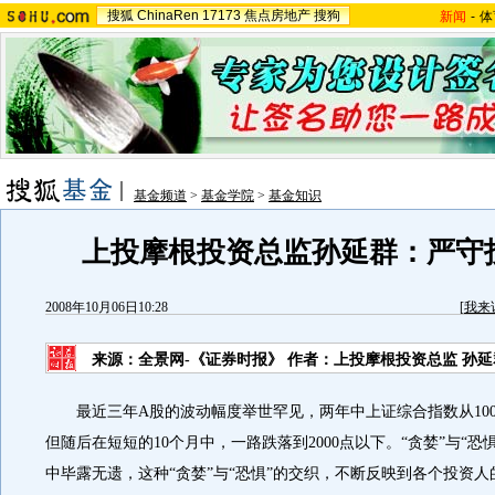
搜狐
ChinaRen
17173
焦点房地产
搜狗
新闻
-
体
基金频道
>
基金学院
>
基金知识
上投摩根投资总监孙延群：严守
2008年10月06日10:28
[
我来
来源：全景网-《证券时报》 作者：上投摩根投资总监 孙延
最近三年A股的波动幅度举世罕见，两年中上证综合指数从1000
但随后在短短的10个月中，一路跌落到2000点以下。“贪婪”与“恐
中毕露无遗，这种“贪婪”与“恐惧”的交织，不断反映到各个投资