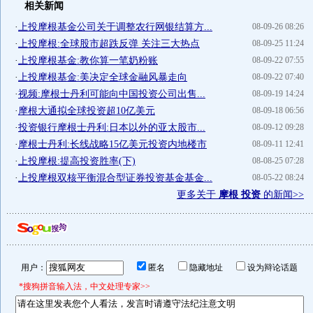
相关新闻
·
上投摩根基金公司关于调整农行网银结算方...
08-09-26 08:26
·
上投摩根:全球股市超跌反弹 关注三大热点
08-09-25 11:24
·
上投摩根基金:教你算一笔奶粉账
08-09-22 07:55
·
上投摩根基金:美决定全球金融风暴走向
08-09-22 07:40
·
视频:摩根士丹利可能向中国投资公司出售...
08-09-19 14:24
·
摩根大通拟全球投资超10亿美元
08-09-18 06:56
·
投资银行摩根士丹利:日本以外的亚太股市...
08-09-12 09:28
·
摩根士丹利:长线战略15亿美元投资内地楼市
08-09-11 12:41
·
上投摩根:提高投资胜率(下)
08-08-25 07:28
·
上投摩根双核平衡混合型证券投资基金基金...
08-05-22 08:24
更多关于
摩根 投资
的新闻>>
用户：
匿名
隐藏地址
设为辩论话题
*搜狗拼音输入法，中文处理专家>>