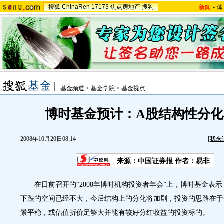
搜狐
ChinaRen
17173
焦点房地产
搜狗
新闻
-
体
基金频道
>
基金学院
>
基金视点
博时基金预计：A股结构性分
2008年10月20日08:14
[
我来
来源：中国证券报 作者：易非
在日前召开的“2008年博时机构投资者年会”上，博时基金表
下跌的空间已经不大，今后结构上的分化将加剧，投资的思路在于
景平稳，或估值折价足够大并能有较好分红收益的投资标的。