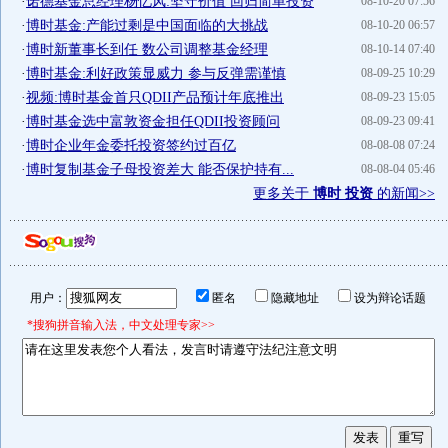
·
诺德基金总经理杨忆风:坚守价值 回归简单投资
08-10-20 07:56
·
博时基金:产能过剩是中国面临的大挑战
08-10-20 06:57
·
博时新董事长到任 数公司调整基金经理
08-10-14 07:40
·
博时基金:利好政策显威力 参与反弹需谨慎
08-09-25 10:29
·
视频:博时基金首只QDII产品预计年底推出
08-09-23 15:05
·
博时基金选中富敦资金担任QDII投资顾问
08-09-23 09:41
·
博时企业年金委托投资签约过百亿
08-08-08 07:24
·
博时复制基金子母投资差大 能否保护持有...
08-08-04 05:46
更多关于
博时 投资
的新闻>>
用户：
匿名
隐藏地址
设为辩论话题
*搜狗拼音输入法，中文处理专家>>