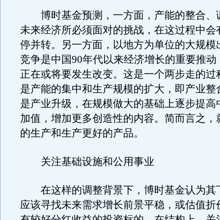
博时基金预测，一方面，产能的整合、
未来经济所必须面对的挑战，在这过程中会
停并转。另一方面，以地方为单位的大规模
竞争是中国90年代以来经济增长的重要推动
正在或将要发生改变。这是一个两步走的过
是产能的集中和生产规模的扩大，即产业整
是产业升级，在规模做大的基础上逐步提高
加值，增加更多创造性的内容。简而言之，
的生产和生产更好的产品。
关注基础设施和公用事业
在这样的调整背景下，博时基金认为其
应该寻找未来需求增长前景平稳，或估值折
有较好分红收益的投资标的。在结构上，关