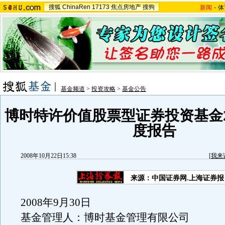
搜狐
ChinaRen
17173
焦点房地产
搜狗
新闻
-
体
基金频道
>
投资攻略
>
基金公告
博时特许价值股票型证券投资基金2
度报告
2008年10月22日15:38
[
我来
来源：中国证券网.上海证券报
2008年9月30日
基金管理人：博时基金管理有限公司