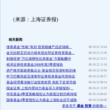
（来源：上海证券报)
相关新闻
·
债券基金"性格"有别 投资稳健产品还须精...
08-10-22 14:44
·
金元比联宝石动力保本混合型证券投资基金...
08-10-22 13:56
·
刺激投资"万亿保障性住房基金"方案酝酿中
08-10-22 13:51
·
裕泽证券投资基金2008年第3季度报告
08-10-22 11:18
·
房产救市新政密集出台 基金慎言投资时机到来
08-10-22 10:44
·
申万巴黎添益宝债券型证券投资基金托管协议
08-10-22 09:57
·
基金经理看淡银行业投资前景 危机下监管升级
08-10-22 08:14
·
国金证券:上投内需动力基金买入评级报告(...
08-10-21 13:59
·
华安基金4季度策略报告认为探底过程仍将持续
08-10-14 06:02
·
国泰基金4季度报告认为基金上涨机会还不成熟
08-10-14 06:00
更多关于
基金 投资
的新闻>>