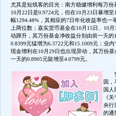
尤其是短线客的目光：南方稳健增利每万份
10月22日是0.9724元，但在10月23日暴增至1
幅1294.48%，其相应的7日年化收益率也一举
上两位数；嘉实货币基金在10月15日、10月
动蹿升，其万份基金净收益分别由前一天的1.
0.8399元猛增为6.3722元和15.1009元；
现金增利在10月29日也出现异动，其万份
一天的0.8905元陡增至4.0799元。
究
因，
国人
《关
央行
的通