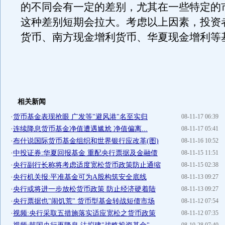
的不同会有一定的差别，尤其在一些特定的
这种差别短期会拉大。考虑以上因素，投资
货币、南方现金增利货币、华夏现金增利等
相关新闻
·
货币基金表现抢眼 广发等"避风港"名至实归
08-11-17 06:39
·
连续降息货币基金净值遭遇尴尬 净值偏离...
08-11-17 05:41
·
布什说国际货币基金组织和世界银行应改革(图)
08-11-16 10:52
·
中投证券:华夏回报基金 重配央行票据及金融债
08-11-15 11:51
·
央行副行长称将考虑适度宽松货币政策防止通缩
08-11-15 02:38
·
央行机关报:平准基金可为A股构筑安全底线
08-11-13 09:27
·
央行或将进一步放松货币政策 防止经济硬着陆
08-11-13 09:27
·
央行票据也"闹饥荒" 货币型基金转战短债市场
08-11-12 07:54
·
视频:央行采取五措施落实适应宽松之货币政策
08-11-12 07:35