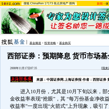
搜狐
ChinaRen
17173
焦点房地产
搜狗
新闻
-
体
基金频道
>
投资攻略
>
基金购买
西部证券：预期降息 货币市场基
2008年11月17日07:35
[
我来
来源：中国证券网.上海证券报 作者：西部证券 
进入10月份，尤其是10月下旬以来，部
金收益率表现“抢眼”，其 “每万份基金净收益
收益率”一度出现“火箭式”上升现象，吸引