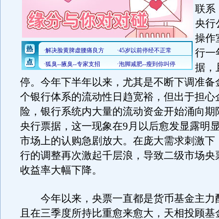
联系
央行
操作
行一
据，
停。今年下半年以来，尤其是不断下调准备
个银行体系的流动性日趋宽裕，但出于担心
险，银行系统内大量的流动资金开始涌向期
央行票据，这一现象在9月以后愈发显露明
市场上的认购急剧放大。在庞大需求刺激下
行的调整再次激起千层浪，导致二级市场央
收益率大幅下降。
今年以来，央票一直都是货币基金主力
且在三季度所持比重愈来愈大，天相投顾基