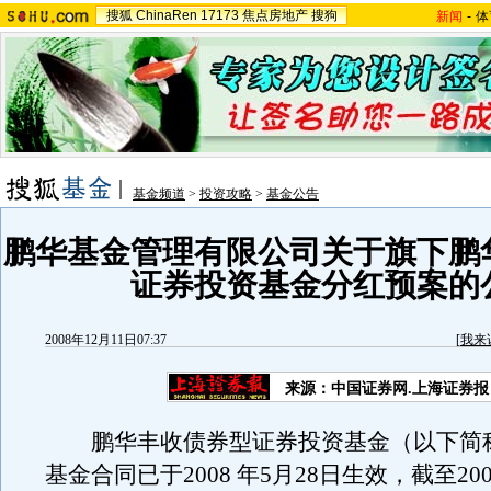
搜狐
ChinaRen
17173
焦点房地产
搜狗
新闻
-
体
基金频道
>
投资攻略
>
基金公告
鹏华基金管理有限公司关于旗下鹏
证券投资基金分红预案的
2008年12月11日07:37
[
我来
来源：中国证券网.上海证券报
鹏华丰收债券型证券投资基金（以下简称
基金合同已于2008 年5月28日生效，截至200