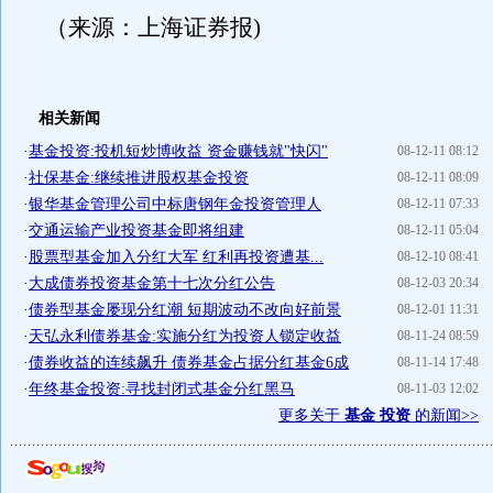
（来源：上海证券报)
相关新闻
·
基金投资:投机短炒博收益 资金赚钱就"快闪"
08-12-11 08:12
·
社保基金:继续推进股权基金投资
08-12-11 08:09
·
银华基金管理公司中标唐钢年金投资管理人
08-12-11 07:33
·
交通运输产业投资基金即将组建
08-12-11 05:04
·
股票型基金加入分红大军 红利再投资遭基...
08-12-10 08:41
·
大成债券投资基金第十七次分红公告
08-12-03 20:34
·
债券型基金屡现分红潮 短期波动不改向好前景
08-12-01 11:31
·
天弘永利债券基金:实施分红为投资人锁定收益
08-11-24 08:59
·
债券收益的连续飙升 债券基金占据分红基金6成
08-11-14 17:48
·
年终基金投资:寻找封闭式基金分红黑马
08-11-03 12:02
更多关于
基金 投资
的新闻>>