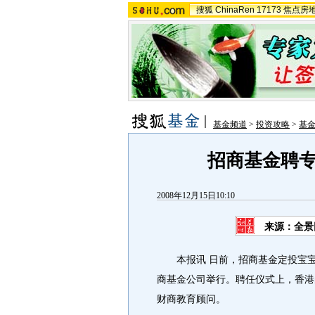
搜狐
ChinaRen
17173
焦点房
基金频道
>
投资攻略
>
基
招商基金聘
2008年12月15日10:10
来源：全景
本报讯 日前，招商基金定投宝宝
商基金公司举行。聘任仪式上，香港
财商教育顾问。