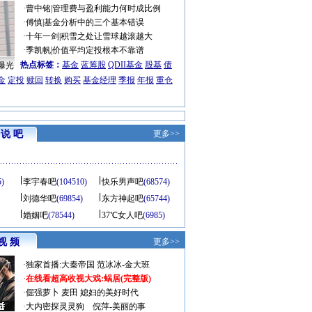
·
曹中铭
|
管理费与盈利能力何时成比例
·
傅慎
|
基金分析中的三个基本错误
·
十年一剑
|
积雪之处让雪球越滚越大
·
季凯帆
|
价值平均定投根本不靠谱
热点标签：
基金
蓝筹股
QDII基金
股基
债
曝光
金
定投
赎回
转换
购买
基金经理
季报
年报
重仓
说 吧
更多>>
5)
李宇春吧
(104510)
快乐男声吧
(68574)
刘德华吧
(69854)
东方神起吧
(65744)
婚姻吧
(78544)
37℃女人吧
(6985)
视 频
更多>>
·
独家首播:大秦帝国
范冰冰-金大班
·
在线看超高收视大戏:
蜗居(完整版)
·
倔强萝卜
麦田
媳妇的美好时代
·
大内密探灵灵狗
倪萍-美丽的事