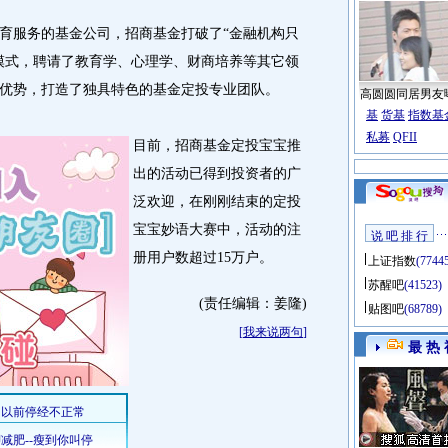
服务的基金公司，招商基金打破了“金融机构只
模式，聘请了教育学、心理学、财商培养等其它领
优势，打造了独具特色的基金定投专业团队。
高圆圆同居男友
基
货基
指数基
私募
QFII
目前，招商基金定投宝宝推
出的活动已得到投资者的广
泛欢迎，在刚刚结束的定投
宝宝妙语大赛中，活动的注
说 吧 排 行
册用户数超过15万户。
上证指数
(7744
苏醒吧
(41523)
(责任编辑：姜隆)
贴图吧
(68789)
[
我来说两句
]
最 热 