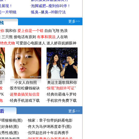
美展现！
·
泡脚减肥--瘦到你叫停！
起一片明镜
·
狐臭--腋臭--09新疗法
更多>>
迎你
我和你
爱上你是一个错
自由飞翔
热浪
挂
三只熊
接电话有原则
有事和我说
人在呐
M绝色尤物
可爱甜心电眼迷人
迷人娇容妩媚眼神
话
小女人自拍照
奥运主题歌我和你
发
·
股市轻松赚钱秘诀
·
惊现"泡妞许可证"
PK
·
超整蛊搞笑短信音
·
经典街霸魂斗罗铃
电
·
经典手机游戏下载
·
手机软件免费下载
 后
更多>>
喂猕猴桃(图)
·
独家：章子怡带妈妈看电影
好身材(图)
·
佟大为马伊琍再度牵手(图)
秀性感(图)
·
倪萍赵忠祥十年后再携手