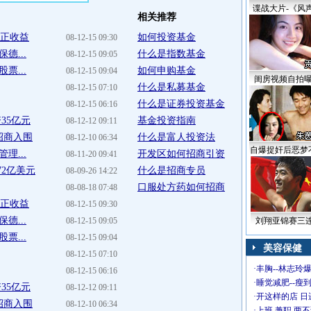
谍战大片-《风
相关推荐
供正收益
如何投资基金
08-12-15 09:30
德...
什么是指数基金
08-12-15 09:05
票...
如何申购基金
08-12-15 09:04
闺房视频自拍
什么是私募基金
08-12-15 07:10
什么是证券投资基金
08-12-15 06:16
35亿元
基金投资指南
08-12-12 09:11
招商入围
什么是富人投资法
08-12-10 06:34
自爆捉奸后恶梦
理...
开发区如何招商引资
08-11-20 09:41
72亿美元
什么是招商专员
08-09-26 14:22
口服处方药如何招商
08-08-18 07:48
供正收益
08-12-15 09:30
德...
08-12-15 09:05
刘翔亚锦赛三
票...
08-12-15 09:04
美容保健
08-12-15 07:10
·
丰胸--林志玲
08-12-15 06:16
·
睡觉减肥--瘦到
35亿元
08-12-12 09:11
·
开这样的店 日进
招商入围
08-12-10 06:34
·
上班 兼职 两