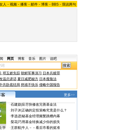
女人
-
视频
-
播客
-
邮件
-
博客
-
BBS
-
我说两句
闻
网页
博客
音乐
图片
说吧
长
邓玉娇失踪
朝鲜军事演习
日本兵赎罪
改温总讲话
夏日减肥秘方
日本瘦脸法
中共卧底结局
慈禧不快乐
侵略中国报告
更多>>
·
石建勋
|
应尽快修改完善基金法
·
刘子沐
|
正确的定投策略究竟是什么？
·
李选进
|
秘基金经理频繁跳槽内幕
·
梨花
|
巧用基金转换减少你的损失
上学
·
王群航
|
牛人－－看后市看的挺准