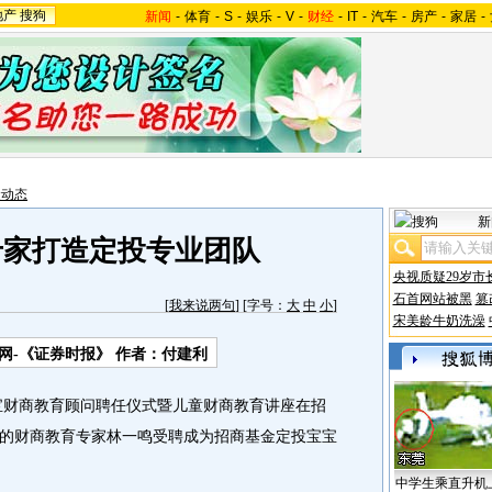
地产
搜狗
新闻
-
体育
-
S
-
娱乐
-
V
-
财经
-
IT
-
汽车
-
房产
-
家居
-
金动态
新
专家打造定投专业团队
央视质疑29岁市
石首网站被黑
篡
[
我来说两句
] [字号：
大
中
小
]
宋美龄牛奶洗澡
网-《证券时报》 作者：付建利
财商教育顾问聘任仪式暨儿童财商教育讲座在招
的财商教育专家林一鸣受聘成为招商基金定投宝宝
中学生乘直升机