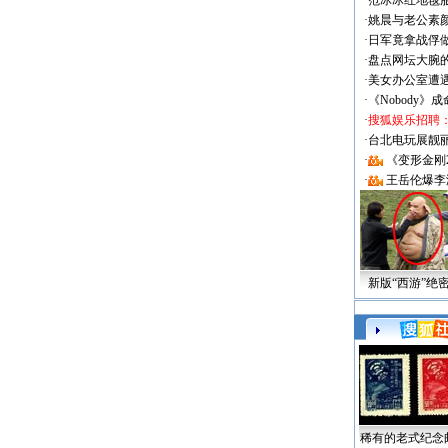
·
范冰冰红地毯
·
姚晨与老公素
·
日军竟拿战俘
·
盘点网坛大腕
·
美女办公室遭
·
《Nobody》
·
搜狐娱乐招聘
·
台北电玩展靓丽Sh
·
《变形金刚
·
王岳伦爆李
新版“西游”绝
稀有的老式纪念