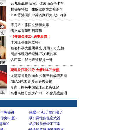
声》
·
台儿庄战役 日军尸体装满百余卡车
·
揭秘希特勒一生躲过多少次暗杀？
·
1982香港回归中英谈判鲜为人知内幕
·
宋丹丹：张国立活得太累
·
满文军有望明日获释
曝光
·
《变形金刚2》送电影票！
·
李湘王岳伦恩爱待产
·
黎姿怀孕大肚照曝光 月用30万安胎
·
阿娇懒理冠希返港:不关我的事
·
古巨基：我与霆锋都是一哥
不断
·
斯科拉狂砍22分 火箭104-79灰熊
·
火箭弃将赴欧淘金 扣篮王转战俄罗斯
·
NBA5佳球-朗多背身秀妙传
·
专家：振兴中国足球从老头抓起
连冠
·
马琳离婚分割房产 张一不舍几度落泪
爆丰胸秘诀
·
减肥--小肚子赘肉没了
你尖叫(图)
·
吸引异性的秘密武器
3000
·
45岁以前停经不正常
不误！
·
解决脸黄脾虚腰痛良方