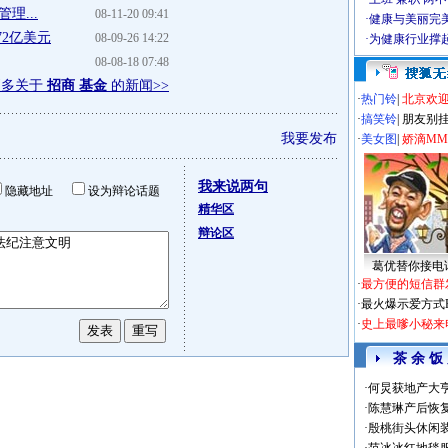
理...
08-11-20 09:41
·
健康与美丽完
72亿美元
08-09-26 14:22
·
为健康行业撑
08-08-18 07:48
更多关于
招商 基金
的新闻>>
·
热门铃
|
北京欢
·
搞笑铃
|
朋友别
我要发布
·
美女图
|
娇滴M
我来说两句
隐藏地址
设为辩论话题
精华区
辩论区
葛优替你接电
·
最方便的短信群
·
最火爆示爱方式
·
史上最嗲小秘来
茶 余 饭
·
何炅获地产大亨
·
陈慧琳产后恢复
·
殷桃街头休闲装