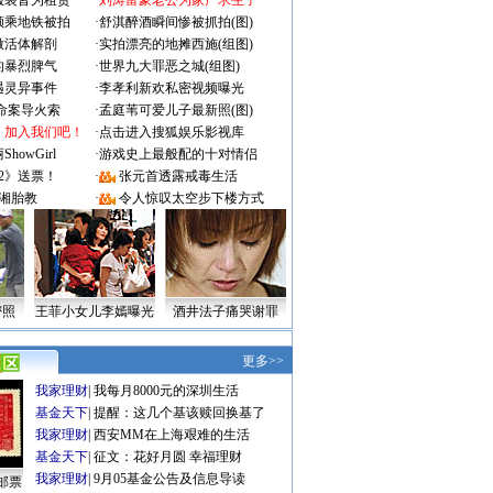
服装皆为租赁
·
刘涛富豪老公为家产求生子
颜乘地铁被拍
·
舒淇醉酒瞬间惨被抓拍(图)
做活体解剖
·
实拍漂亮的地摊西施(组图)
的暴烈脾气
·
世界九大罪恶之城(组图)
遇灵异事件
·
李孝利新欢私密视频曝光
成命案导火索
·
孟庭苇可爱儿子最新照(图)
：加入我们吧！
·
点击进入搜狐娱乐影视库
owGirl
·
游戏史上最般配的十对情侣
2》送票！
·
张元首透露戒毒生活
湘胎教
·
令人惊叹太空步下楼方式
密照
王菲小女儿李嫣曝光
酒井法子痛哭谢罪
更多>>
我家理财
|
我每月8000元的深圳生活
基金天下
|
提醒：这几个基该赎回换基了
我家理财
|
西安MM在上海艰难的生活
基金天下
|
征文：花好月圆 幸福理财
我家理财
|
9月05基金公告及信息导读
邮票