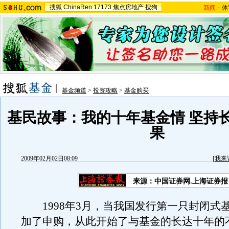
搜狐
ChinaRen
17173
焦点房地产
搜狗
新闻
-
体
基金频道
>
投资攻略
>
基金购买
基民故事：我的十年基金情 坚持
果
2009年02月02日08:09
[
我来
来源：中国证券网.上海证券报
1998年3月，当我国发行第一只封闭式
加了申购，从此开始了与基金的长达十年的