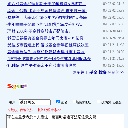
·
逾八成基金经理预期未来半年投资A股将获...
09-02-02 05:42
·
基金、保险PK企业年金投资管理 谁更胜一筹?
09-02-02 05:38
·
华夏等五大基金公司09年"投资路线图"大亮底
09-02-02 05:36
·
牛年晒晒基金藏下的"压箱货" 深度分析投...
09-02-02 05:35
·
理财:2009年基金投资股市还是债市?
09-01-30 14:19
·
我国证券投资基金份额去年同比增2819亿份
09-01-28 09:31
·
受益股市普遍上扬 偏股基金新年初显赚钱效应
09-01-21 11:32
·
基金季报认为:调整和反复是今年股市主基调
09-01-21 09:50
·
"股市会迎重要底部" 赵丹阳今年或新募H股基金
09-01-21 08:28
·
社科院:设立平准基金不利股市健康发展
08-12-24 15:05
更多关于
基金 投资
的新闻>>
用户：
匿名
隐藏地址
设为辩论话题
*搜狗拼音输入法，中文处理专家>>