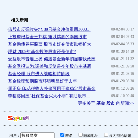
相关新闻
·
借股市反弹收失地 89只基金净值重回3000...
09-02-04 08:17
·
上投摩根基金王邦祺:难以揣测的泰国股市
09-02-04 07:43
·
基金抛债券买股票 股市走好令债市跌幅扩大
09-02-04 05:33
·
理财:2009年基金投资股市还是债市?
09-01-30 14:19
·
受益股市普遍上扬 偏股基金新年初显赚钱效应
09-01-21 11:32
·
基金季报认为:调整和反复是今年股市主基调
09-01-21 09:50
·
基金经理:股市进入战略相持阶段
09-01-21 08:16
·
基金经理预期股市环境明显好于去年
09-01-20 08:30
·
周正庆:印花税收入外储可用于建稳定股市基金
09-01-12 08:26
·
李稻葵回应"社保基金买大小非" 有助股市...
09-01-10 09:40
更多关于
基金 股市
的新闻>>
用户：
匿名
隐藏地址
设为辩论话题