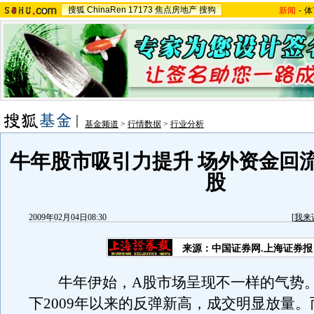
搜狐
ChinaRen
17173
焦点房地产
搜狗
新闻
-
体
基金频道
>
行情数据
>
行业分析
牛年股市吸引力提升 场外资金回
股
2009年02月04日08:30
[
我来
来源：中国证券网.上海证券报
牛年伊始，A股市场呈现不一样的气势。
下2009年以来的反弹新高，成交明显放量