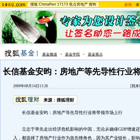
搜狐
ChinaRen
17173
焦点房地产
搜狗
新闻
-
体
基金频道
>
基金学院
>
基金视点
长信基金安昀：房地产等先导性行业
2009年08月14日13:28
[
我来
来源：
搜狐理财
长信基金安昀：房地产等先导性行业将带领市场上行
立志于率先走出经济危机影响的中国，无论从确保GDP增速还
入，都选择了房地产行业作为急先锋角色，因为其产业链长，影响