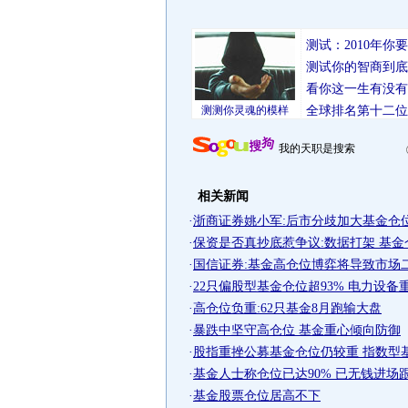
测试：2010年
测试你的智商到底
看你这一生有没有
测测你灵魂的模样
全球排名第十二位
我的天职是搜索
相关新闻
·
浙商证券姚小军:后市分歧加大基金仓位继
·
保资是否真抄底惹争议:数据打架 基金
·
国信证券:基金高仓位博弈将导致市场
·
22只偏股型基金仓位超93% 电力设备
·
高仓位负重:62只基金8月跑输大盘
·
暴跌中坚守高仓位 基金重心倾向防御
·
股指重挫公募基金仓位仍较重 指数型基金
·
基金人士称仓位已达90% 已无钱进场
·
基金股票仓位居高不下