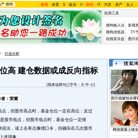
地产
搜狗
新闻
-
体育
-
S
-
娱乐
-
V
-
财经
-
IT
-
汽车
-
房产
-
女人
-
实用工具
搜狗输入法
影视
搜狗浏览器
TV
在线音乐盒
图片
>
行业分析
位高 建仓数据或成反向指标
[
我来说两句
] [字号：
大
中
小
]
因欠钱被拍全裸
者：荣篱
点，但股市高点时，基金仓位一定在高位；反过
是股市低点，但股市低点时，基金仓位一定很
种说法，读上去有点像绕口令，但确实在几次股市
网游展最上镜
了上述现象。