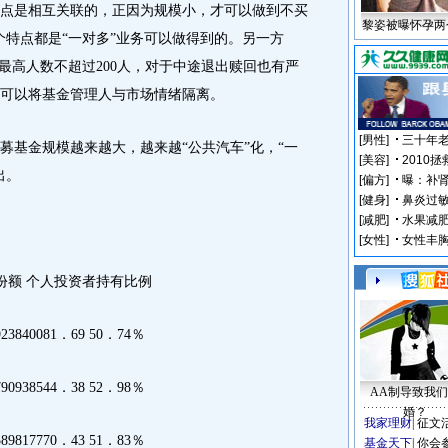
点是相互关联的，正因为规模小，才可以做到不买
黎姿被曝怀孕两
个特点都是“一对多”业务可以做得到的。另一方
最高人数不超过200人，对于中途退出赎回也有严
可以将基金管理人与市场情绪隔离。
基金规模越来越大，越来越“公共汽车”化，“一
出。
额 个人投资者持有比例
23840081．69 50．74％
90938544．38 52．98％
AA制导致我
婚？
我家理财
|
征文
89817770．43 51．83％
基金天下
|
你会