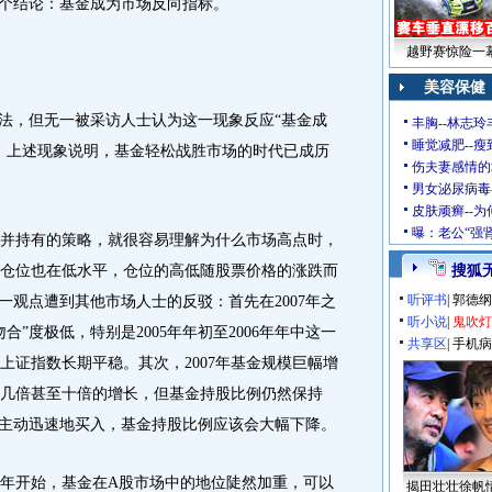
一个结论：基金成为市场反向指标。
越野赛惊险一幕
美容保健
法，但无一被采访人士认为这一现象反应“基金成
丰胸--林志
睡觉减肥--瘦
，上述现象说明，基金轻松战胜市场的时代已成历
伤夫妻感情的
男女泌尿病毒
皮肤顽癣--
曝：老公“强
持有的策略，就很容易理解为什么市场高点时，
仓位也在低水平，仓位的高低随股票价格的涨跌而
搜狐
听评书
|
郭德纲
一观点遭到其他市场人士的反驳：首先在2007年之
听小说
|
鬼吹灯
”度极低，特别是2005年年初至2006年年中这一
共享区
|
手机病
上证指数长期平稳。其次，2007年基金规模巨幅增
几倍甚至十倍的增长，但基金持股比例仍然保持
理主动迅速地买入，基金持股比例应该会大幅下降。
年开始，基金在A股市场中的地位陡然加重，可以
揭田壮壮徐帆