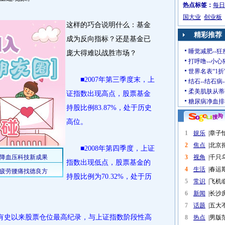
热点标签：
每日
国大业
创业板
这样的巧合说明什么：基金
精彩推荐
成为反向指标？还是基金已
睡觉减肥--狂
庞大得难以战胜市场？
打呼噜--小心
世界名表“1折
■2007年第三季度末，上
结石--结石病
柔美肌肤从蒂
证指数出现高点，股票基金
糖尿病净血排
持股比例83.87%，处于历史
高位。
1
娱乐
|
章子
2
焦点
|
北京
■2008年第四季度，上证
3
视角
|
千只
指数出现低点，股票基金的
4
生活
|
春运
持股比例为70.32%，处于历
5
常识
|
飞机
6
新闻
|
长沙
7
话题
|
五大
有史以来股票仓位最高纪录，与上证指数阶段性高
8
热点
|
男版