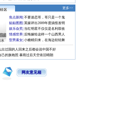
更多>>
焦点新闻
|
不要迷恋哥，哥只是一个鬼
贴贴图图
|
英媒评出2009年度搞怪发明
娱乐旮旯
|
当红明星不仅仅是名利双收
情感世界
|
后悔嫁给这样一个山西男人
型男索女
|
小糖精归来，在海边轻轻舞
口水
么出过国的人回来之后都会说中国不好
自己的旗袍照
暴雨过后天空依旧晴朗
网友意见箱