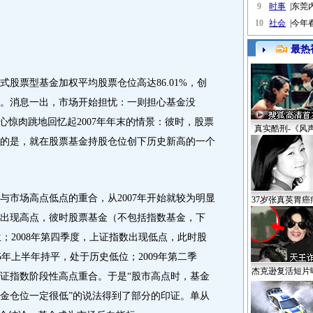
9
时事
|
东莞
10
社会
|
今年
最热
股票型基金加权平均股票仓位高达86.01%，创
。消息一出，市场开始担忧：一则担心基金没
心惊肉跳地回忆起2007年年末的情景：彼时，股票
真实酷刑-《风
的是，就在股票基金持股仓位创下历史新高的一个
场高点低点的重合，从2007年开始就较为明显
37岁张真英胃癌
指数出现高点，彼时股票基金（不包括指数基金，下
位；2008年第四季度，上证指数出现低点，此时股
05年上半年持平，处于历史低位；2009年第二季
杰克逊复活短片
证指数阶段性高点重合。于是“股市高点时，基金
金仓位一定很低”的说法得到了部分的印证。单从