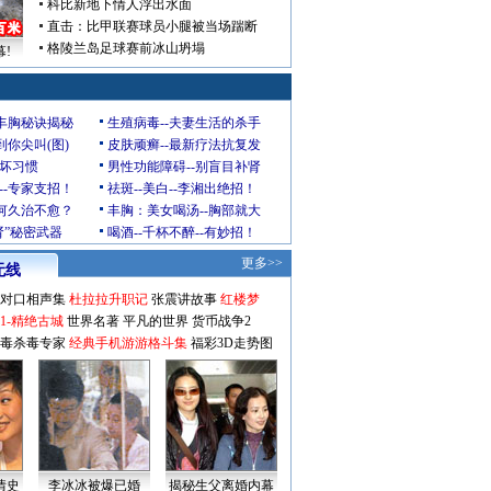
科比新地下情人浮出水面
直击：比甲联赛球员小腿被当场踹断
格陵兰岛足球赛前冰山坍塌
!
玲丰胸秘诀揭秘
生殖病毒--夫妻生活的杀手
到你尖叫(图)
皮肤顽癣--最新疗法抗复发
坏习惯
男性功能障碍--别盲目补肾
--专家支招！
祛斑--美白--李湘出绝招！
为何久治不愈？
丰胸：美女喝汤--胸部就大
肾”秘密武器
喝酒--千杯不醉--有妙招！
更多>>
无线
对口相声集
杜拉拉升职记
张震讲故事
红楼梦
1-精绝古城
世界名著
平凡的世界
货币战争2
毒杀毒专家
经典手机游游格斗集
福彩3D走势图
情史
李冰冰被爆已婚
揭秘生父离婚内幕