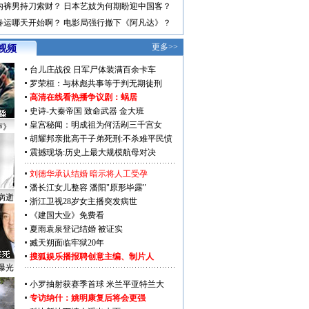
内裤男持刀索财？
日本艺妓为何期盼迎中国客？
春运哪天开始啊？
电影局强行撤下《阿凡达》？
更多>>
视频
台儿庄战役 日军尸体装满百余卡车
罗荣桓：与林彪共事等于判无期徒刑
高清在线看热播争议剧：
蜗居
史诗-大秦帝国
致命武器
金大班
皇宫秘闻：明成祖为何活剐三千宫女
声》
胡耀邦亲批高干子弟死刑:不杀难平民愤
震撼现场:历史上最大规模航母对决
刘德华承认结婚 暗示将人工受孕
潘长江女儿整容 潘阳"原形毕露"
病逝
浙江卫视28岁女主播突发病世
《建国大业》免费看
夏雨袁泉登记结婚 被证实
臧天朔面临牢狱20年
搜狐娱乐播报聘创意主编、制片人
曝光
小罗抽射获赛季首球 米兰平亚特兰大
专访纳什：姚明康复后将会更强