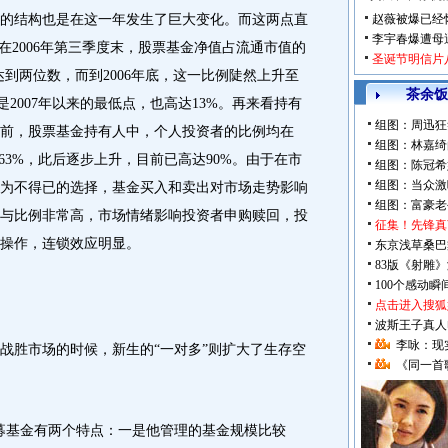
的结构也是在这一年发生了巨大变化。而这两点直
赵薇被爆已经
李宇春爆遭母
在2006年第三季度末，股票基金净值占流通市值的
圣诞节明信片
到两位数，而到2006年底，这一比例陡然上升至
茶余饭
是2007年以来的最低点，也高达13%。再来看持有
组图：周迅狂
底之前，股票基金持有人中，个人投资者的比例均在
组图：林嘉绮
至63%，此后逐步上升，目前已高达90%。由于在市
组图：陈冠希
组图：当众激
为不得已的选择，基金买入和卖出对市场走势影响
组图：富豪老
与比例非常高，市场情绪影响投资者申购赎回，投
征集！先锋真
操作，连锁效应明显。
东京浅草桑巴
83版《射雕
100个感动
点击进入搜狐
波斯王子真人
李咏：现
胜市场的时候，新生的“一对多”则扩大了生存空
《同一首
基金有两个特点：一是他管理的基金规模比较