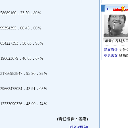
58689160．23 50．80％
99394395．06 45．00％
每天在吞别人
654227393．58 63．95％
漂在海外
|
为什
型男索女
|
晒晒
196623679．46 85．67％
1756983847．95 90．92％
9663475054．43 91．05％
2233090326．48 90．74％
(责任编辑：姜隆)
[
我来说两句
]