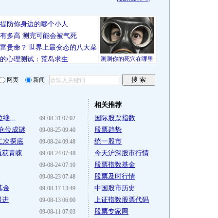
你要提防你身边的哪个小人
有多高 测完可能会被气死
富贵命？
世界上最变态的八大菜
的心理测试：荒岛求生
测测你的死穴在哪里
网页
新闻
相关推荐
...
国际股票指数
09-08-31 07:02
仓位成谜
股票趋势
09-08-25 09:40
二次探底
统一股市
09-08-24 09:48
重获青睐
今天沪深股市行情
09-08-24 07:48
股票指数基金
09-08-24 07:10
股票及时行情
09-08-23 07:48
...
中国股市历史
09-08-17 13:49
跟进
上证指数股票代码
09-08-13 06:00
股票专家网
09-08-11 07:03