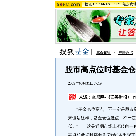
搜狐
ChinaRen
17173
焦点房
基金频道
>
行情数据
股市高点位时基金仓
2009年08月31日07:19
来源：
全景网-《证券时报》
作
“基金仓位高点，不一定是股市高
来也是这样，基金仓位低点，不一定
低。”——这是近期市场上流传的一
高点和低点时都非常“巧合”地出现