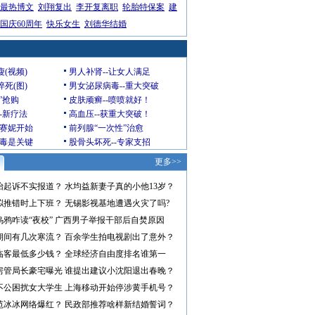
最热博文
刘翔复出
李开复离职
轮胎特保案
建
国庆60周年
快乐女生
刘德华结婚
瘦(视频)
男人补肾--让女人满足
猝死(图)
男女泌尿病毒--重大突破
”抢购
皮肤顽癣--喷喷就好！
--新疗法
高血压--获重大突破！
赛妮开始
前列腺“一次性”治愈
毒是关键
股骨头坏死--专家支招
更多>>
怡起诉不实报道？
水均益新妻子真的小他13岁？
拟推错时上下班？
无锡影视基地遭遇火灾了吗?
乌鸦咋读“夜校”
广西男子举报干部后自焚原因
期间有几次寒流？
百余学生拍电视剧出了意外？
临客最低多少钱？
全球经济自由度排名谁第一
房管局长豪宅曝光
谁提出建议小沈阳退出春晚？
不公困扰女大学生
上海移动开始停涉黄手机号？
范冰冰网络爆红？
民政部推荐啥样新结婚誓词？