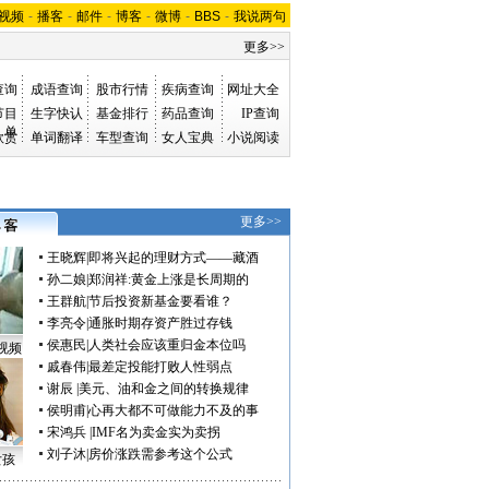
视频
-
播客
-
邮件
-
博客
-
微博
-
BBS
-
我说两句
更多>>
查询
成语查询
股市行情
疾病查询
网址大全
节目
生字快认
基金排行
药品查询
IP查询
单
欣赏
单词翻译
车型查询
女人宝典
小说阅读
更多>>
王晓辉
|
即将兴起的理财方式——藏酒
孙二娘
|
郑润祥:黄金上涨是长周期的
王群航
|
节后投资新基金要看谁？
李亮令
|
通胀时期存资产胜过存钱
侯惠民
|
人类社会应该重归金本位吗
视频
戚春伟
|
最差定投能打败人性弱点
谢辰
|
美元、油和金之间的转换规律
侯明甫
|
心再大都不可做能力不及的事
宋鸿兵
|
IMF名为卖金实为卖拐
刘子沐
|
房价涨跌需参考这个公式
女孩