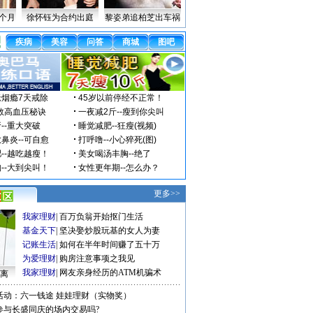
个月
徐怀钰为合约出庭
黎姿弟追柏芝出车祸
更多>>
我家理财
|
百万负翁开始抠门生活
基金天下
|
坚决娶炒股玩基的女人为妻
记账生活
|
如何在半年时间赚了五十万
为爱理财
|
购房注意事项之我见
我家理财
|
网友亲身经历的ATM机骗术
们离
活动：六一钱途 娃娃理财（实物奖）
参与长盛同庆的场内交易吗?