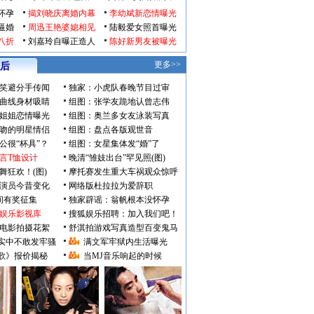
怀孕
揭刘晓庆离婚内幕
李幼斌新恋情曝光
逼婚
周迅王艳婆媳相见
陆毅爱女照首曝光
八折
刘嘉玲自曝正造人
陈好新男友被曝光
更多>>
后
笑避分手传闻
独家：小虎队春晚节目过审
曲线身材吸睛
组图：张学友跪地认曾志伟
姐姐恋情曝光
组图：奥兰多女友泳装写真
吻的明星情侣
组图：盘点各版观世音
公很“杯具”？
组图：女星集体发“婚”了
言T恤设计
晚清“雏妓出台”罕见照(图)
舞狂欢！(图)
摩托赛发生重大车祸观众惊呼
》演员今昔变化
网络版杜拉拉为爱辞职
瞬间有奖征集
独家辟谣：翁帆根本没怀孕
娱乐影视库
搜狐娱乐招聘：加入我们吧！
电影拍摄花絮
舒淇拍游戏写真造型百变鬼马
实中不敢发牢骚
满文军牢狱内生活曝光
歌》报价揭秘
当MJ音乐响起的时候