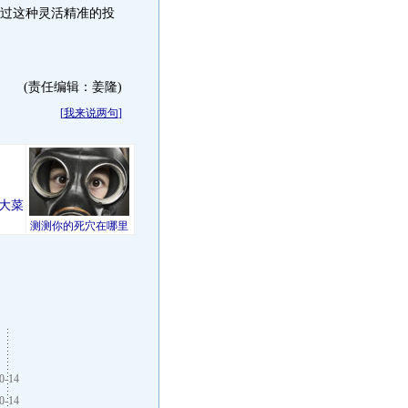
通过这种灵活精准的投
(责任编辑：姜隆)
[
我来说两句
]
大菜
测测你的死穴在哪里
0-14
0-14