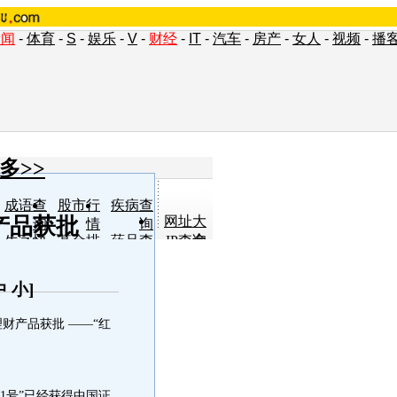
新闻
-
体育
-
S
-
娱乐
-
V
-
财经
-
IT
-
汽车
-
房产
-
女人
-
视频
-
播
多>>
成语查
股市行
疾病查
产品获批
网址大
询
情
询
全
生字快
基金排
药品查
IP查询
认
行
询
单词翻
车型查
女人宝
小说阅
译
询
典
读
中
小
]
产品获批 ——“红
号”已经获得中国证