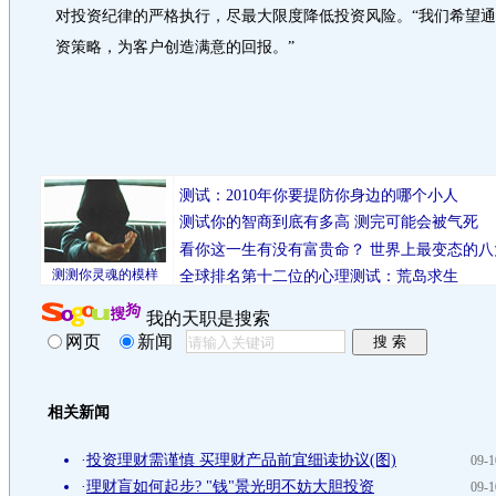
对投资纪律的严格执行，尽最大限度降低投资风险。“我们希望
资策略，为客户创造满意的回报。”
测试：2010年你要提防你身边的哪个小人
测试你的智商到底有多高 测完可能会被气死
看你这一生有没有富贵命？
世界上最变态的八
测测你灵魂的模样
全球排名第十二位的心理测试：荒岛求生
我的天职是搜索
网页
新闻
相关新闻
·
投资理财需谨慎 买理财产品前宜细读协议(图)
09-1
·
理财盲如何起步? "钱"景光明不妨大胆投资
09-1