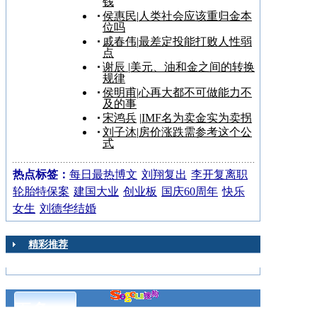
钱
侯惠民
|
人类社会应该重归金本
位吗
戚春伟
|
最差定投能打败人性弱
点
谢辰
|
美元、油和金之间的转换
规律
侯明甫
|
心再大都不可做能力不
及的事
宋鸿兵
|
IMF名为卖金实为卖拐
刘子沐
|
房价涨跌需参考这个公
式
热点标签：
每日最热博文
刘翔复出
李开复离职
轮胎特保案
建国大业
创业板
国庆60周年
快乐
女生
刘德华结婚
精彩推荐
更多>>