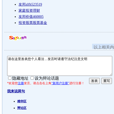
友邦zlfh523519
家庭投资理财
友邦价值460005
投资股票股票基金
以上相关内
隐藏地址
设为辩论话题
*欢迎您
注册
发言。请点击右上角
“新用户注册”
进行注册！
我来说两句
精华区
辩论区