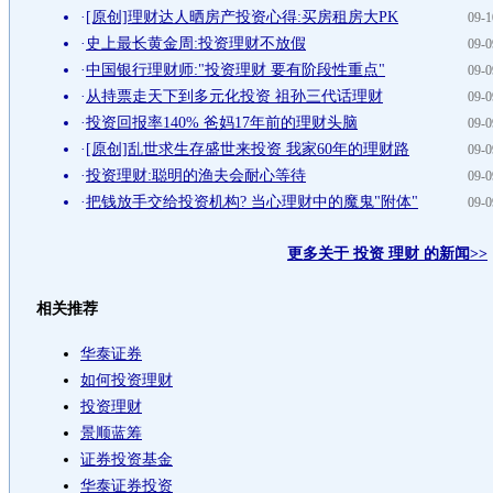
·
[原创]理财达人晒房产投资心得:买房租房大PK
09-1
·
史上最长黄金周:投资理财不放假
09-0
·
中国银行理财师:"投资理财 要有阶段性重点"
09-0
·
从持票走天下到多元化投资 祖孙三代话理财
09-0
·
投资回报率140% 爸妈17年前的理财头脑
09-0
·
[原创]乱世求生存盛世来投资 我家60年的理财路
09-0
·
投资理财:聪明的渔夫会耐心等待
09-0
·
把钱放手交给投资机构? 当心理财中的魔鬼"附体"
09-0
更多关于
投资 理财
的新闻>>
相关推荐
华泰证券
如何投资理财
投资理财
景顺蓝筹
证券投资基金
华泰证券投资