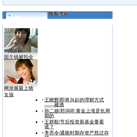
更多>>
因欠钱被拍全
裸视频
网游展最上镜
女孩
王晓辉
|
即将兴起的理财方式
——藏酒
孙二娘
|
郑润祥:黄金上涨是长周
期的
王群航
|
节后投资新基金要看
谁？
李亮令
|
通胀时期存资产胜过存