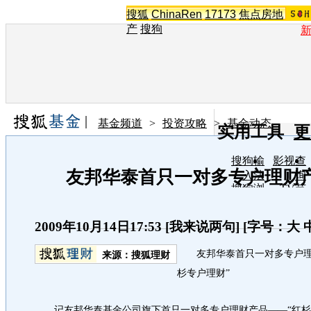
搜狐
ChinaRen
17173
焦点房地
产
搜狗
基金频道
>
投资攻略
>
基金动态
实用工具
更
搜狗输
影视查
友邦华泰首只一对多专户理财
入法
询
搜狗浏
TV节
览器
目单
在线音
图片欣
乐盒
赏
2009年10月14日17:53
[
我来说两句
] [字号：
大
友邦华泰首只一对多专户理财
来源：
搜狐理财
杉专户理财”
记友邦华泰基金公司旗下首只一对多专户理财产品——“红杉1