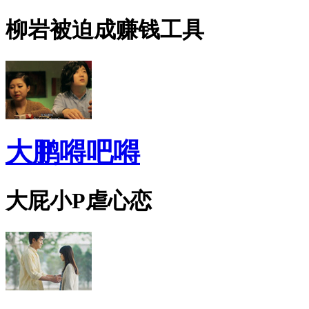
柳岩被迫成赚钱工具
大鹏嘚吧嘚
大屁小P虐心恋