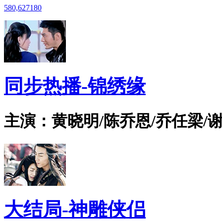
580,627
180
同步热播-锦绣缘
主演：黄晓明/陈乔恩/乔任梁/谢
大结局-神雕侠侣