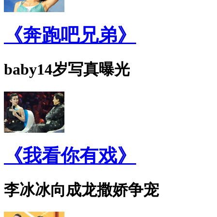
《奔跑吧兄弟》
baby14岁写真曝光
《我看你有戏》
李冰冰向成龙撒娇争宠