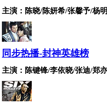
主演：陈晓/陈妍希/张馨予/杨明
同步热播-封神英雄榜
主演：陈键锋/李依晓/张迪/郑亦