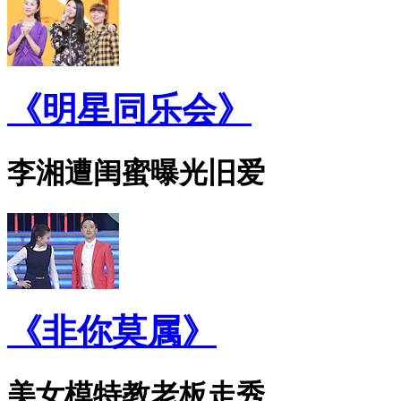
《明星同乐会》
李湘遭闺蜜曝光旧爱
《非你莫属》
美女模特教老板走秀