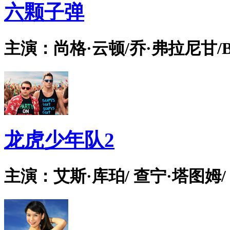
六颗子弹
主演：尚格·云顿/乔·弗拉尼甘/Bian
龙虎少年队2
主演：艾斯·库珀/ 查宁·塔图姆/