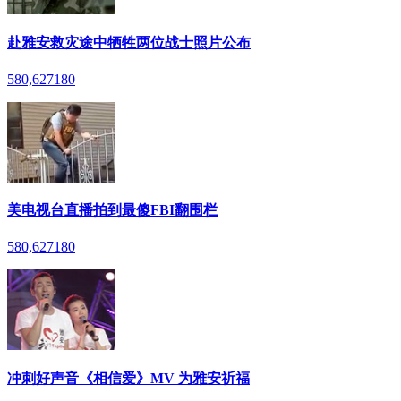
赴雅安救灾途中牺牲两位战士照片公布
580,627
180
美电视台直播拍到最傻FBI翻围栏
580,627
180
冲刺好声音《相信爱》MV 为雅安祈福