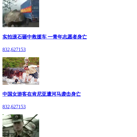
实拍滚石砸中救援车 一青年志愿者身亡
832,627
153
中国女游客在肯尼亚遭河马袭击身亡
832,627
153