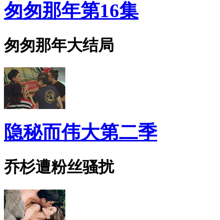
匆匆那年第16集
匆匆那年大结局
隐秘而伟大第二季
乔杉遭粉丝骚扰