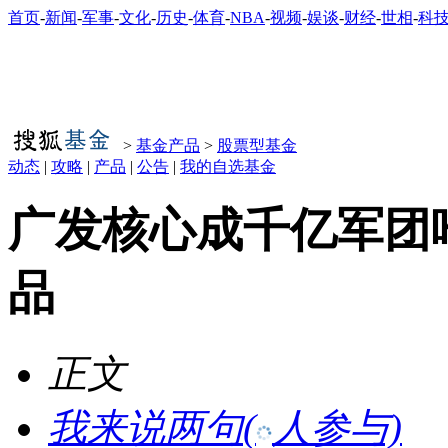
首页
-
新闻
-
军事
-
文化
-
历史
-
体育
-
NBA
-
视频
-
娱谈
-
财经
-
世相
-
科
>
基金产品
>
股票型基金
动态
|
攻略
|
产品
|
公告
|
我的自选基金
广发核心成千亿军团
品
正文
我来说两句
(
人参与)