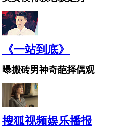
《一站到底》
曝搬砖男神奇葩择偶观
搜狐视频娱乐播报