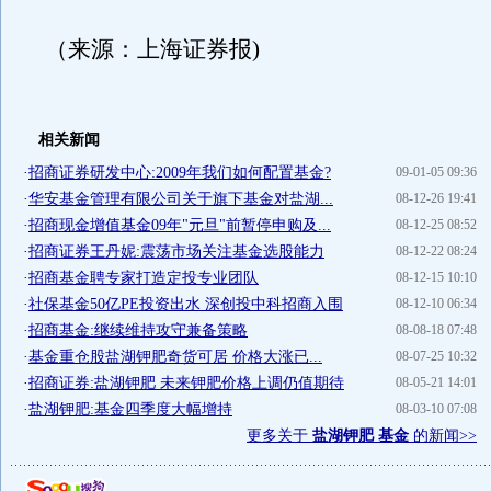
（来源：上海证券报)
相关新闻
·
招商证券研发中心:2009年我们如何配置基金?
09-01-05 09:36
·
华安基金管理有限公司关于旗下基金对盐湖...
08-12-26 19:41
·
招商现金增值基金09年"元旦"前暂停申购及...
08-12-25 08:52
·
招商证券王丹妮:震荡市场关注基金选股能力
08-12-22 08:24
·
招商基金聘专家打造定投专业团队
08-12-15 10:10
·
社保基金50亿PE投资出水 深创投中科招商入围
08-12-10 06:34
·
招商基金:继续维持攻守兼备策略
08-08-18 07:48
·
基金重仓股盐湖钾肥奇货可居 价格大涨已...
08-07-25 10:32
·
招商证券:盐湖钾肥 未来钾肥价格上调仍值期待
08-05-21 14:01
·
盐湖钾肥:基金四季度大幅增持
08-03-10 07:08
更多关于
盐湖钾肥 基金
的新闻>>