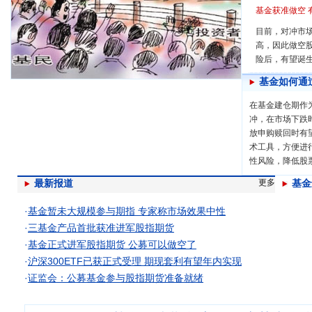
基金获准做空 
目前，对冲市
高，因此做空
险后，有望诞
基金如何通
在基金建仓期作
冲，在市场下跌
放申购赎回时有
术工具，方便进
性风险，降低股
最新报道
更多
基金
·
基金暂未大规模参与期指 专家称市场效果中性
·
三基金产品首批获准进军股指期货
·
基金正式进军股指期货 公募可以做空了
·
沪深300ETF已获正式受理 期现套利有望年内实现
·
证监会：公募基金参与股指期货准备就绪