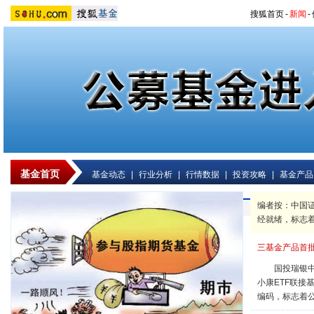
搜狐首页
-
新闻
-
基金首页
基金动态
|
行业分析
|
行情数据
|
投资攻略
|
基金产品
编者按：中国
经就绪，标志
三基金产品首
国投瑞银中证
小康ETF联接
编码，标志着