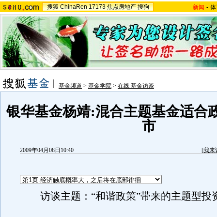
搜狐
ChinaRen
17173
焦点房地产
搜狗
新闻
-
体
基金频道
>
基金学院
>
在线 基金访谈
银华基金杨靖:混合主题基金适合
市
2009年04月08日10:40
[
我来
访谈主题：“和谐政策”带来的主题型投