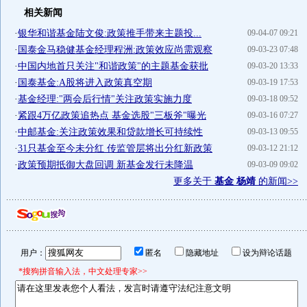
相关新闻
·
银华和谐基金陆文俊:政策推手带来主题投...
09-04-07 09:21
·
国泰金马稳健基金经理程洲:政策效应尚需观察
09-03-23 07:48
·
中国内地首只关注"和谐政策"的主题基金获批
09-03-20 13:33
·
国泰基金:A股将进入政策真空期
09-03-19 17:53
·
基金经理:"两会后行情"关注政策实施力度
09-03-18 09:52
·
紧跟4万亿政策追热点 基金选股"三板斧"曝光
09-03-16 07:27
·
中邮基金:关注政策效果和贷款增长可持续性
09-03-13 09:55
·
31只基金至今未分红 传监管层将出分红新政策
09-03-12 21:12
·
政策预期抵御大盘回调 新基金发行未降温
09-03-09 09:02
更多关于
基金 杨靖
的新闻>>
用户：
匿名
隐藏地址
设为辩论话题
*搜狗拼音输入法，中文处理专家>>