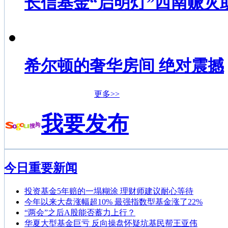
长信基金“启明灯”西南赈灾
希尔顿的奢华房间 绝对震撼
更多>>
我要发布
今日重要新闻
投资基金5年赔的一塌糊涂 理财师建议耐心等待
今年以来大盘涨幅超10% 最强指数型基金涨了22%
“两会”之后A股能否蓄力上行？
华夏大型基金巨亏 反向操盘怀疑坑基民帮王亚伟