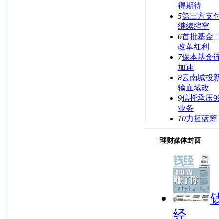
得期待
5
第三方支
继续缩窄
6
首批基金
改革红利
7
保本基金连
加速
8
云南城投新
输血城改
9
信托承压9
业务
10
力挺蓝筹
理财媒体封面
经