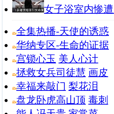
私募基金排行榜
私募基金峰会
女子浴室内惨遭
全集热播-天使的诱惑
华纳专区-生命的证据
宫锁心玉
美人心计
拯救女兵司徒慧
画皮
幸福来敲门
梨花泪
盘龙卧虎高山顶
毒刺
能人冯天贵
家常菜