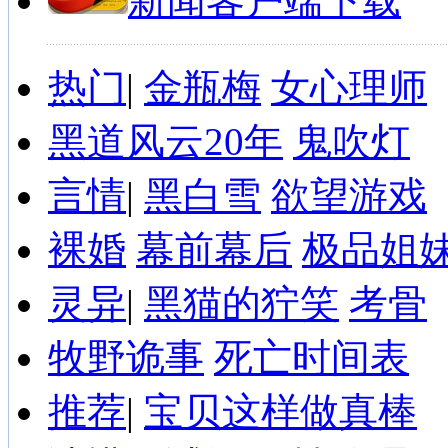
新闻客户端下载
热门
|
金瓶梅
女心理师
黑道风云20年
鬼吹灯
言情
|
黑白雪
欲望游戏
裸婚
幕前幕后
极品姐
灵异
|
黑猫的狞笑
考骨
牧野诡事
死亡时间表
推荐
|
宝贝这样做真棒