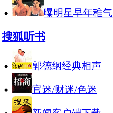
曝明星早年稚气
搜狐听书
郭德纲经典相声
官迷/财迷/色迷