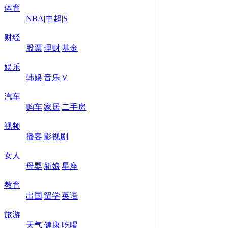
体育
|
NBA
|
中超
|
S
财经
|
股票
|
理财
|
基金
娱乐
|
韩娱
|
音乐
|
V
汽车
|
购车
|
家居
|
二手房
视频
|
播客
|
影视剧
女人
|
母婴
|
新娘
|
星座
教育
|
出国
|
留学
|
英语
旅游
|
天气
|
健康
|
吃喝