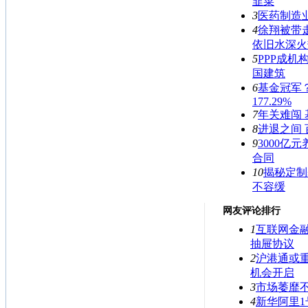
韭菜
3
医药制造
4
徐翔被带
依旧水深火
5
PPP成机
国建筑
6
基金冠军
177.29%
7
年关难闯 
8
进退之间
9
3000亿
合同
10
揭秘定制
不容缓
网友评论排行
1
互联网金
抽屉协议
2
沪港通或
机会开启
3
市场萎靡
4
新华阿里1