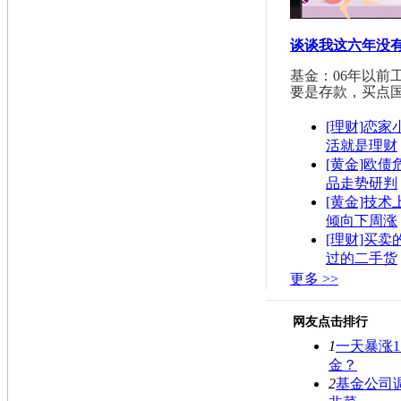
谈谈我这六年没
基金：06年以前
要是存款，买点
[理财]恋
活就是理财
[黄金]欧债
品走势研判
[黄金]技术
倾向下周涨
[理财]买卖
过的二手货
更多 >>
网友点击排行
1
一天暴涨1
金？
2
基金公司