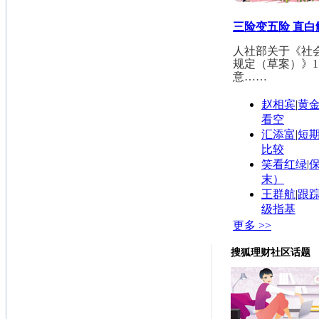
三险变五险 直
人社部关于《社
规定（草案）》1
意……
赵相宾
|
黄
看空
汇添富
|
短
比较
笑看红绿
|
末）
王群航
|
跟踪
级指基
更多 >>
搜狐理财社区话题