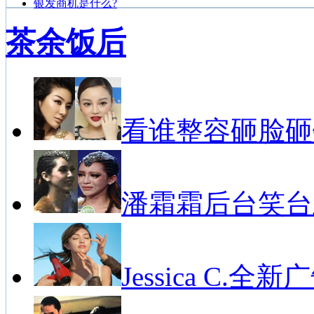
银发商机是什么?
茶余饭后
看谁整容砸脸砸
潘霜霜后台笑台
Jessica C.全新