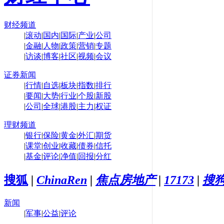
财经频道
|
滚动
|
国内
|
国际
|
产业
|
公司
|
金融
|
人物
|
政策
|
营销
|
专题
|
访谈
|
博客
|
社区
|
视频
|
会议
证券新闻
|
行情
|
自选
|
板块
|
指数
|
排行
|
要闻
|
大势
|
行业
|
个股
|
新股
|
公司
|
全球
|
港股
|
主力
|
权证
理财频道
|
银行
|
保险
|
黄金
|
外汇
|
期货
|
课堂
|
创业
|
收藏
|
债券
|
信托
|
基金
|
评论
|
净值
|
回报
|
分红
搜狐
|
ChinaRen
|
焦点房地产
|
17173
|
搜
新闻
|
军事
|
公益
|
评论