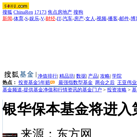
搜狐
ChinaRen
17173
焦点房地产
搜狗
新闻
-
体育
-
S
-
娱乐
-
V
-
财经
-
IT
-
汽车
-
房产
-
女人
-
视频
-
播客
-
邮件
-
博
净值排行
|
精品坊
|
数据
|
产品
|
攻略
|
学院
热点：
投资基金5年赔
最强指数型基金
两会之后
王亚伟业
基金频道-提供基金净值和行情资讯的基金门户
>
投资攻略
>
基
银华保本基金将进入
来源：
东方网