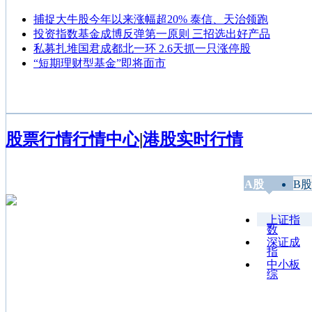
捕捉大牛股今年以来涨幅超20% 泰信、天治领跑
投资指数基金成博反弹第一原则 三招选出好产品
私募扎堆国君成都北一环 2.6天抓一只涨停股
“短期理财型基金”即将面市
股票行情
行情中心
|
港股实时行情
A股
B股
上证指
数
深证成
指
中小板
综