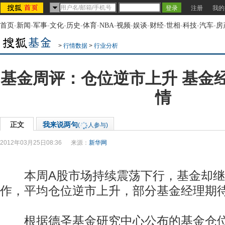
注册
我的
首页
-
新闻
-
军事
-
文化
-
历史
-
体育
-
NBA
-
视频
-
娱谈
-
财经
-
世相
-
科技
-
汽车
-
房
>
行情数据
>
行业分析
基金周评：仓位逆市上升 基金
情
正文
我来说两句
(
人参与)
2012年03月25日08:36
来源：
新华网
本周A股市场持续震荡下行，基金却继
作，平均仓位逆市上升，部分基金经理期
根据德圣基金研究中心公布的基金仓位