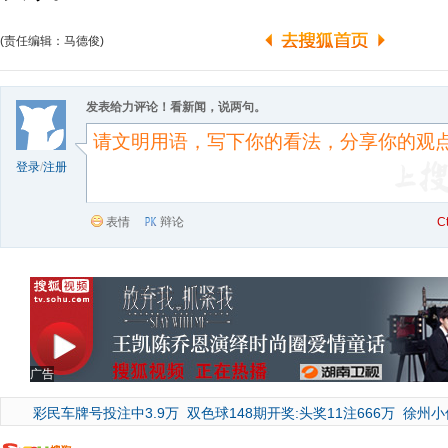
(责任编辑：马德俊)
发表给力评论！看新闻，说两句。
登录
/
注册
表情
辩论
C
广告
彩民车牌号投注中3.9万
双色球148期开奖:头奖11注666万
徐州小