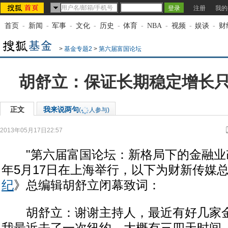
注册
我的
首页
-
新闻
-
军事
-
文化
-
历史
-
体育
-
NBA
-
视频
-
娱谈
-
财
>
基金专题2
>
第六届富国论坛
胡舒立：保证长期稳定增长
正文
我来说两句
(
人参与)
2013年05月17日22:57
来源：
搜狐基金
"第六届富国论坛：新格局下的金融业改革
年5月17日在上海举行，以下为财新传媒
纪
》总编辑胡舒立闭幕致词：
胡舒立：谢谢主持人，最近有好几家金