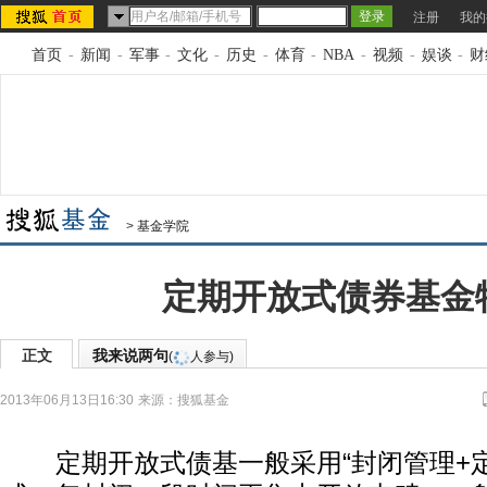
注册
我的
首页
-
新闻
-
军事
-
文化
-
历史
-
体育
-
NBA
-
视频
-
娱谈
-
财
>
基金学院
定期开放式债券基金
正文
我来说两句
(
人参与)
2013年06月13日16:30
来源：
搜狐基金
定期开放式债基一般采用“封闭管理+定