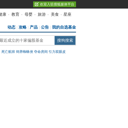
欢迎入驻搜狐媒体平台
健康
-
教育
-
母婴
-
旅游
-
美食
-
星座
动态
|
攻略
|
产品
|
公告
|
我的自选基金
：
死亡航班
饲养蜘蛛侠
夺命房间
引力双眼皮