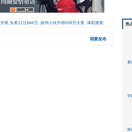
开奖:头奖11注666万
徐州小伙中得639万大奖
体彩摇奖
热
我要发布
看
空
辣