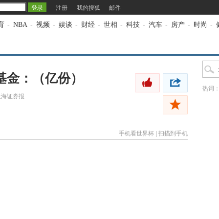
注册
我的搜狐
邮件
育
-
NBA
-
视频
-
娱谈
-
财经
-
世相
-
科技
-
汽车
-
房产
-
时尚
-
基金：（亿份）
热词
上海证券报
手机看世界杯
|
扫描到手机