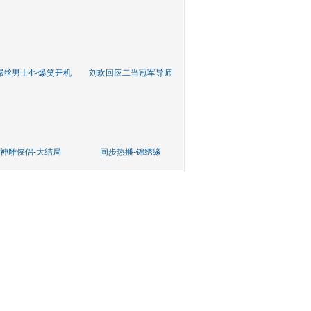
屌丝男士4>爆笑开机
刘欢回应二当冠军导师
神雕侠侣-大结局
同步热播-锦绣缘