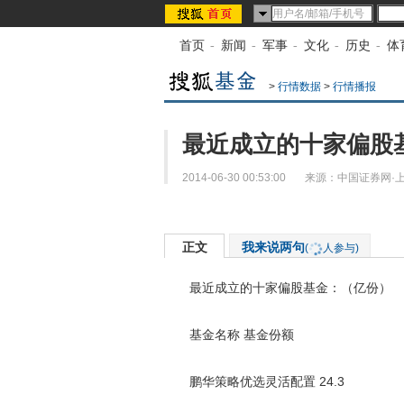
首页
-
新闻
-
军事
-
文化
-
历史
-
体
>
行情数据
>
行情播报
最近成立的十家偏股
2014-06-30 00:53:00
来源：
中国证券网·
正文
我来说两句
(
人参与)
最近成立的十家偏股基金：（亿份）
基金名称 基金份额
鹏华策略优选灵活配置 24.3