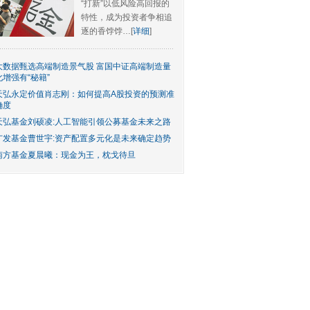
“打新”以低风险高回报的
特性，成为投资者争相追
逐的香饽饽…[
详细
]
大数据甄选高端制造景气股 富国中证高端制造量
化增强有“秘籍”
天弘永定价值肖志刚：如何提高A股投资的预测准
确度
天弘基金刘硕凌:人工智能引领公募基金未来之路
广发基金曹世宇:资产配置多元化是未来确定趋势
南方基金夏晨曦：现金为王，枕戈待旦