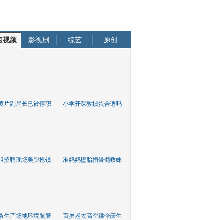
点视频
影视剧
综艺
原创
黄片副局长已被停职
小学开课教掼蛋合适吗
姐招聘现场美腿抢镜
准妈妈堕胎捐骨髓救妹
条生产场地环境肮脏
百岁老太高空跳伞庆生