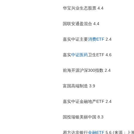
华宝兴业生态股票 4.4
国联安通盈混合 4.4
嘉实中证主要
消费ETF
2.4
嘉实
中证医药
卫生ETF 4.6
前海开源沪深300指数 2.4
富国高端制造 3.9
嘉实中证金融地产ETF 2.4
国投瑞银美丽中国 8.3
易方达非银行
金融ETF
5.6 (来源：上