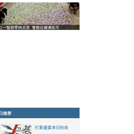
日推荐
打新盛宴末日狂欢