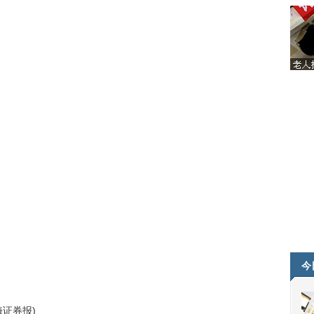
今
海证券报)