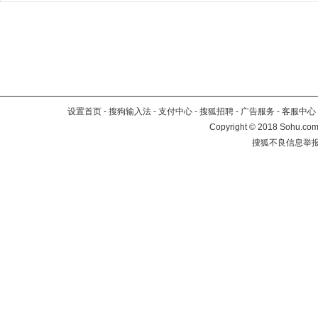
设置首页
-
搜狗输入法
-
支付中心
-
搜狐招聘
-
广告服务
-
客服中心
Copyright
©
2018 Sohu.com 
搜狐不良信息举