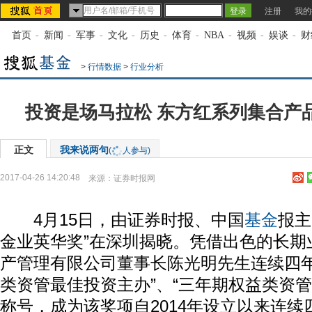
注册
我的
首页
-
新闻
-
军事
-
文化
-
历史
-
体育
-
NBA
-
视频
-
娱谈
-
财
>
行情数据
>
行业分析
投资是场马拉松 东方红系列集合产
正文
我来说两句
(
人参与)
2017-04-26 14:20:48
来源：
证券时报网
4月15日，由证券时报、中国
基金
报主
金业英华奖”在深圳揭晓。凭借出色的长期
产管理有限公司董事长陈光明先生连续四年
类资管最佳投资主办”、“三年期权益类资管
称号，成为该奖项自2014年设立以来连