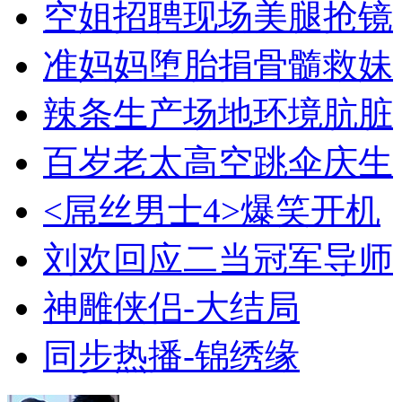
空姐招聘现场美腿抢镜
准妈妈堕胎捐骨髓救妹
辣条生产场地环境肮脏
百岁老太高空跳伞庆生
<屌丝男士4>爆笑开机
刘欢回应二当冠军导师
神雕侠侣-大结局
同步热播-锦绣缘