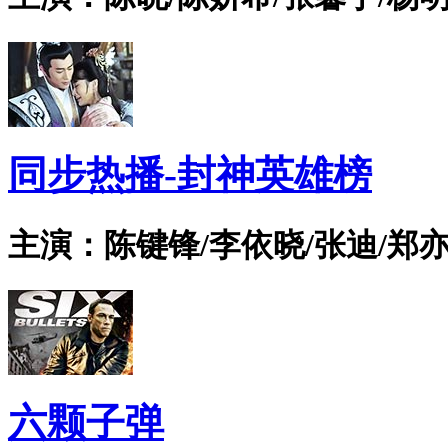
同步热播-封神英雄榜
主演：陈键锋/李依晓/张迪/郑亦
六颗子弹