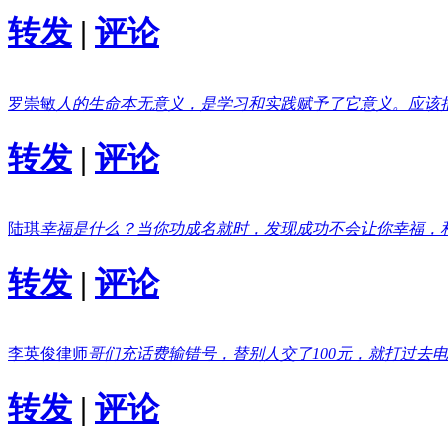
转发
|
评论
罗崇敏
人的生命本无意义，是学习和实践赋予了它意义。应该
转发
|
评论
陆琪
幸福是什么？当你功成名就时，发现成功不会让你幸福，
转发
|
评论
李英俊律师
哥们充话费输错号，替别人交了100元，就打过去
转发
|
评论