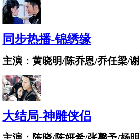
同步热播-锦绣缘
主演：黄晓明/陈乔恩/乔任梁/谢
大结局-神雕侠侣
主演：陈晓/陈妍希/张馨予/杨明