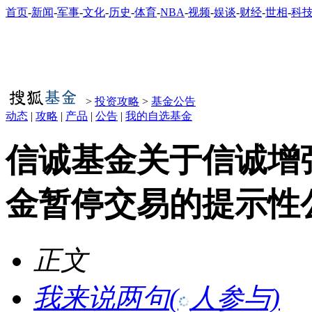
首页
-
新闻
-
军事
-
文化
-
历史
-
体育
-
NBA
-
视频
-
娱谈
-
财经
-
世相
-
科
>
投资攻略
>
基金公告
动态
|
攻略
|
产品
|
公告
|
我的自选基金
信诚基金关于信诚增
金暂停交易的提示性
正文
我来说两句
(
人参与)