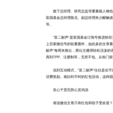
旗下总经理、研究总监等重量级人物也是
富国基金总经理陈戈、副总经理朱少醒畅谈
等。
“富二献声”是富国基金订阅号推进粉丝
上百家微信号的轮番轰炸，如此多的文章看
献声”每周末推出，两位主播用轻松活泼的
再到TPP、注册制等，无所不包。从热门
说到互动模式，“富二献声”往往是在节目
话费奖励。相比时不时的红包活动，这样固
良心干货完胜心灵鸡汤
谁说微信文章只有红包和段子受欢迎？富