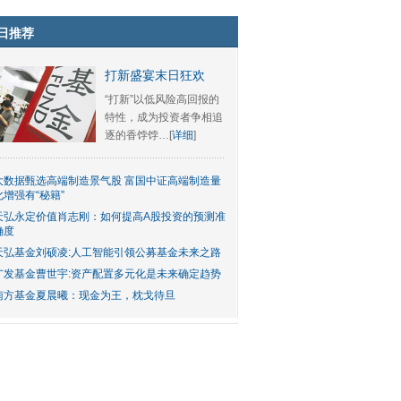
日推荐
打新盛宴末日狂欢
“打新”以低风险高回报的
特性，成为投资者争相追
逐的香饽饽…[
详细
]
大数据甄选高端制造景气股 富国中证高端制造量
化增强有“秘籍”
天弘永定价值肖志刚：如何提高A股投资的预测准
确度
天弘基金刘硕凌:人工智能引领公募基金未来之路
广发基金曹世宇:资产配置多元化是未来确定趋势
南方基金夏晨曦：现金为王，枕戈待旦