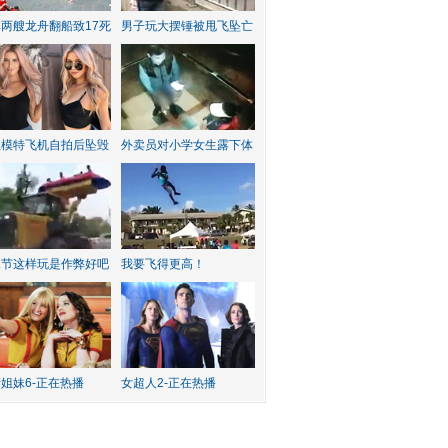
两艘龙舟翻船致17死
男子玩大摆锤被甩飞坠亡
红模特飞机自拍后坠毁
外卖员对小学女生露下体
水节这样玩是作弊好吧
我要飞得更高！
姐妹6-正在热播
女超人2-正在热播