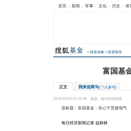
首页
-
新闻
-
军事
-
文化
-
历史
-
体
>
投资攻略
>
投资指导
富国基
正文
我来说两句
(
人参与)
2016-03-02 01:15:48
来源：
每日经济新闻
原标题：富国基金：良心干货接地气
每日经济新闻记者 赵静林