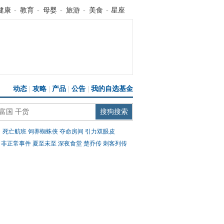
健康
-
教育
-
母婴
-
旅游
-
美食
-
星座
动态
|
攻略
|
产品
|
公告
|
我的自选基金
：
死亡航班
饲养蜘蛛侠
夺命房间
引力双眼皮
：
非正常事件
夏至未至
深夜食堂
楚乔传
刺客列传