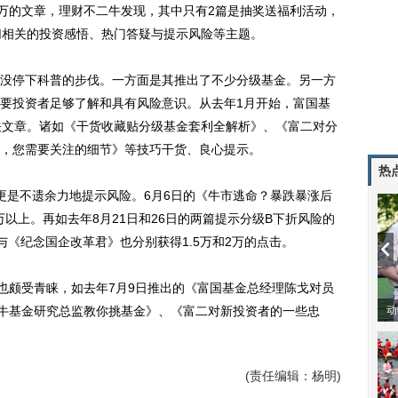
万的文章，理财不二牛发现，其中只有2篇是抽奖送福利活动，
切相关的投资感悟、热门答疑与提示风险等主题。
停下科普的步伐。一方面是其推出了不少分级基金。另一方
要投资者足够了解和具有风险意识。从去年1月开始，富国基
关文章。诸如《干货收藏贴分级基金套利全解析》、《富二对分
，您需要关注的细节》等技巧干货、良心提示。
热
是不遗余力地提示风险。6月6日的《牛市逃命？暴跌暴涨后
万以上。再如去年8月21日和26日的两篇提示分级B下折风险的
《纪念国企改革君》也分别获得1.5万和2万的点击。
颇受青睐，如去年7月9日推出的《富国基金总经理陈戈对员
最牛基金研究总监教你挑基金》、《富二对新投资者的一些忠
动
(责任编辑：杨明)