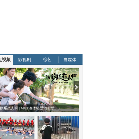
点视频
影视剧
综艺
自媒体
物系恋人啊 | 钟欣潼体验爱情哲学
南方有乔木 | “科创CP”渐入佳境