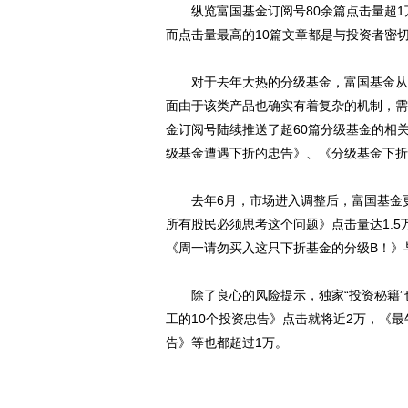
纵览富国基金订阅号80余篇点击量超1
而点击量最高的10篇文章都是与投资者密
对于去年大热的分级基金，富国基金从没
面由于该类产品也确实有着复杂的机制，需
金订阅号陆续推送了超60篇分级基金的相
级基金遭遇下折的忠告》、《分级基金下折
去年6月，市场进入调整后，富国基金更
所有股民必须思考这个问题》点击量达1.5
《周一请勿买入这只下折基金的分级B！》与
除了良心的风险提示，独家“投资秘籍”也
工的10个投资忠告》点击就将近2万，《
告》等也都超过1万。