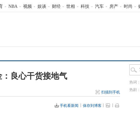
育
-
NBA
-
视频
-
娱谈
-
财经
-
世相
-
科技
-
汽车
-
房产
-
时尚
-
金：良心干货接地气
热词
热剧
扫描到手机
手机看新闻
保存到博客