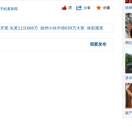
桂林
手机看新闻
开奖:头奖11注666万
徐州小伙中得639万大奖
体彩摇奖
网
我要发布
泼
破产