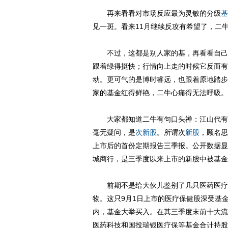
再来看看对市场反应最为灵敏的分级
基
见一斑。看来11月继续反攻有希望了，二
不过，这都是别人家的基，再看看自己手
跟着绿得挺快；行情向上走的时候它反而有
动。更可气的是博时睿远，也跟着原地踏步
家的基金红得鲜艳，二牛心痛得无法呼吸。
大家都知道二牛有句口头禅：江山代有爆
毫无疑问，是
次新股
。所谓次
新股
，顾名思
上市后的首份定期报告三季报。公开数据显
城商行，是三季度以来上市的新股中被基金
前期不是给大伙儿鉴别了几只医药医疗基
物。这只9月1日上市的医疗保健股深受基金
内，基金大举买入。在其三季度末前十大流
医药科技和国投瑞银医疗保等基金合计持股