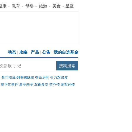
健康
-
教育
-
母婴
-
旅游
-
美食
-
星座
动态
|
攻略
|
产品
|
公告
|
我的自选基金
：
死亡航班
饲养蜘蛛侠
夺命房间
引力双眼皮
：
非正常事件
夏至未至
深夜食堂
楚乔传
刺客列传