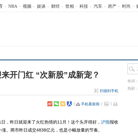
育
-
NBA
-
视频
-
娱谈
-
财经
-
世相
-
科技
-
汽车
-
房产
-
时尚
-
迎来开门红 “次新股”成新宠？
热词
热剧
扫描到手机
手机看新闻
日，昨日就迎来了火红热情的11月！这个头开得好，
沪指
报收
均有小涨。两市昨日成交4838亿元，也是小幅放量的节奏。