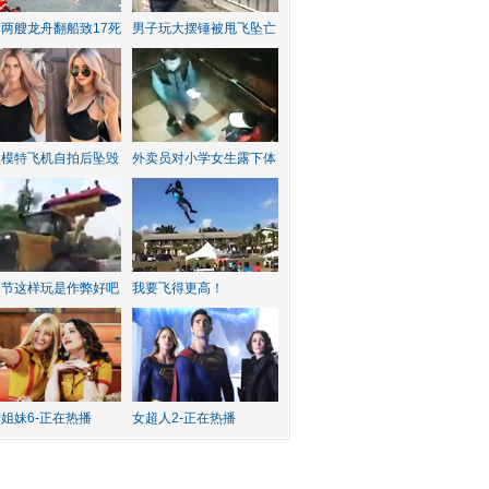
两艘龙舟翻船致17死
男子玩大摆锤被甩飞坠亡
红模特飞机自拍后坠毁
外卖员对小学女生露下体
水节这样玩是作弊好吧
我要飞得更高！
姐妹6-正在热播
女超人2-正在热播