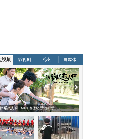
点视频
影视剧
综艺
自媒体
物系恋人啊 | 钟欣潼体验爱情哲学
南方有乔木 | “科创CP”渐入佳境