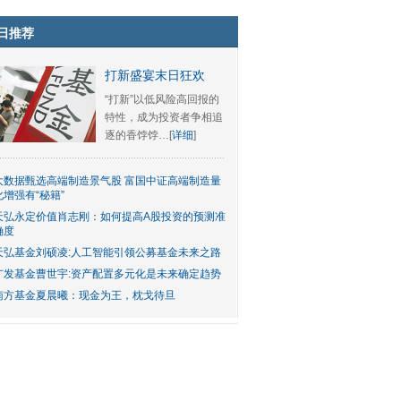
日推荐
打新盛宴末日狂欢
“打新”以低风险高回报的
特性，成为投资者争相追
逐的香饽饽…[
详细
]
大数据甄选高端制造景气股 富国中证高端制造量
化增强有“秘籍”
天弘永定价值肖志刚：如何提高A股投资的预测准
确度
天弘基金刘硕凌:人工智能引领公募基金未来之路
广发基金曹世宇:资产配置多元化是未来确定趋势
南方基金夏晨曦：现金为王，枕戈待旦