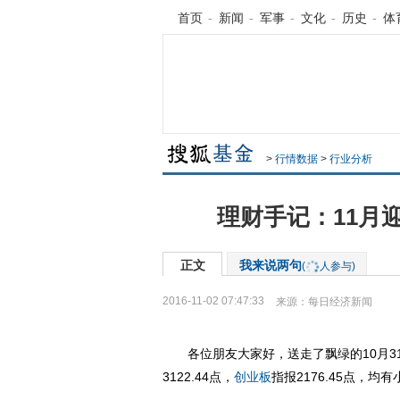
首页
-
新闻
-
军事
-
文化
-
历史
-
体
>
行情数据
>
行业分析
理财手记：11月
正文
我来说两句
(
人参与)
2016-11-02 07:47:33
来源：
每日经济新闻
各位朋友大家好，送走了飘绿的10月31
3122.44点，
创业板
指报2176.45点，