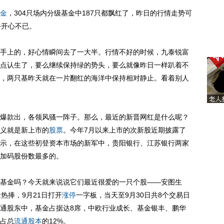
金
，304只场内分级基金中187只都飘红了，昨日的行情走势可
牛开心不已。
上的，好心情瞬间去了一大半。行情不好的时候，九泰锐富
点认生了，要么继续保持绿的势头，要么就像昨日一样趴着不
，两只基昨天就在一片翻红的海洋中保持相对静止。看着别人
款出，各领风骚一阵子。那么，最近的新晋网红是什么呢？
义就是新上市的
股票
。今年7月以来上市的次新股近期披露了
示，在这些初登资本市场的新军中，贵阳银行、江苏银行两家
加码股份数最多的。
金吗？今天就来说说它们最近很爱的一只个股——安图生
热捧，9月21日打开
涨停
一字板，当天至9月30日共8个交易日
通股东中，基金占据达8席，中欧行业成长、基金银丰、鹏华
占总
流通股本
的12%。