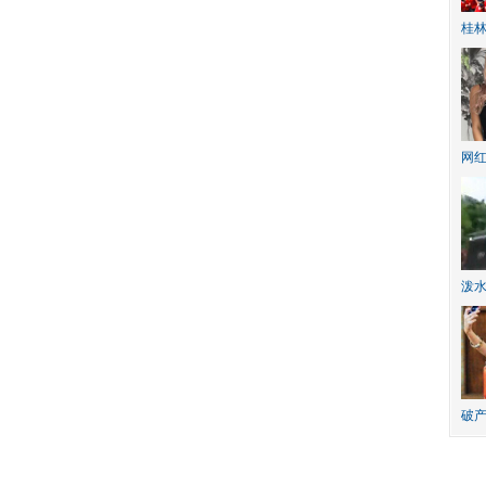
桂林
网
泼
破产