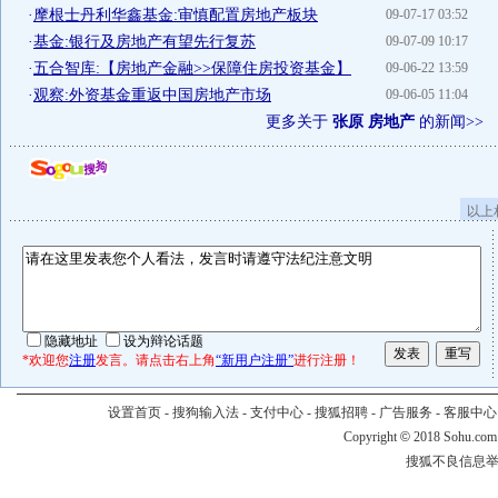
·
摩根士丹利华鑫基金:审慎配置房地产板块
09-07-17 03:52
·
基金:银行及房地产有望先行复苏
09-07-09 10:17
·
五合智库:【房地产金融>>保障住房投资基金】
09-06-22 13:59
·
观察:外资基金重返中国房地产市场
09-06-05 11:04
更多关于
张原 房地产
的新闻>>
以上
隐藏地址
设为辩论话题
*欢迎您
注册
发言。请点击右上角
“新用户注册”
进行注册！
设置首页
-
搜狗输入法
-
支付中心
-
搜狐招聘
-
广告服务
-
客服中心
Copyright
©
2018 Sohu.com
搜狐不良信息