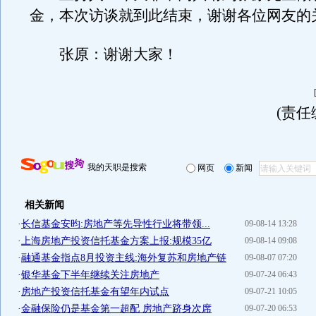
金，本次访谈就到此结束，谢谢各位网友的
张原：谢谢大家！
(责任
我的天职是搜索
网页
新闻
相关新闻
·
长信基金安昀:房地产等先导性行业将带领...
09-08-14 13:28
·
上海房地产投资信托基金方案上报:规模35亿
09-08-14 09:08
·
融通基金指点8月投资主线:海外复苏和房地产链
09-08-07 07:20
·
银华基金下半年继续关注房地产
09-07-24 06:43
·
房地产投资信托基金有望年内试点
09-07-21 10:05
·
金融保险仍是基金第一超配 房地产跻身次席
09-07-20 06:53