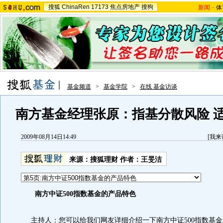
搜狐
ChinaRen
17173
焦点房地产
搜狗
新闻
-
体
基金频道
>
基金学院
>
在线 基金访谈
南方基金经理张原：指基分散风险 
2009年08月14日14:49
[
我来
来源：
搜狐理财
作者：王旻洁
南方中证500指数基金的产品特色
主持人：您可以给我们网友详细介绍一下南方中证500指数基金