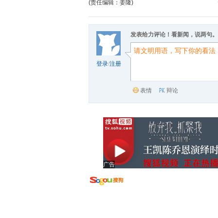
(责任编辑：姜隆)
发表给力评论！看新闻，说两句。
登录
/
注册
表情
辩论
广告