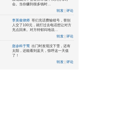
会。当你赚到很多钱时…
转发
|
评论
李英俊律师
哥们充话费输错号，替别
人交了100元，就打过去电话想让对方
充点回来。对方特郁闷地说…
转发
|
评论
急诊科于莺
出门时发现没下雪，还有
太阳，还能看到蓝天，惊呼这一天值
了！
转发
|
评论