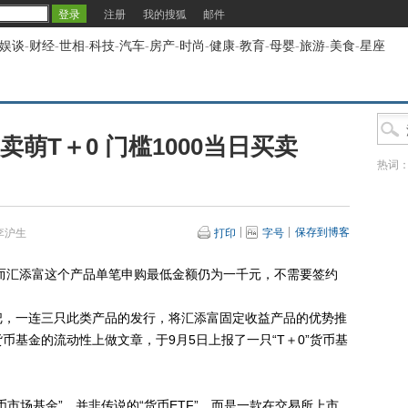
注册
我的搜狐
邮件
娱谈
-
财经
-
世相
-
科技
-
汽车
-
房产
-
时尚
-
健康
-
教育
-
母婴
-
旅游
-
美食
-
星座
卖萌T＋0 门槛1000当日买卖
热词
保存到博客
李沪生
打印
字号
而汇添富这个产品单笔申购最低金额仍为一千元，不需要签约
，一连三只此类产品的发行，将汇添富固定收益产品的优势推
币基金的流动性上做文章，于9月5日上报了一只“T＋0”货币基
场基金”，并非传说的“货币ETF”，而是一款在交易所上市