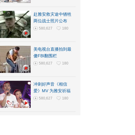
赴雅安救灾途中牺牲
两位战士照片公布
580,627
180
美电视台直播拍到最
傻FBI翻围栏
580,627
180
冲刺好声音《相信
爱》MV 为雅安祈福
580,627
180