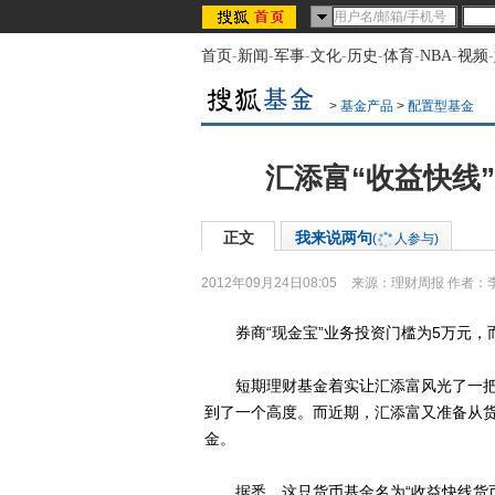
首页
-
新闻
-
军事
-
文化
-
历史
-
体育
-
NBA
-
视频
-
>
基金产品
>
配置型基金
汇添富“收益快线”
正文
我来说两句
(
人参与)
2012年09月24日08:05
来源：
理财周报
作者：
券商“现金宝”业务投资门槛为5万元，
短期理财基金着实让汇添富风光了一把
到了一个高度。而近期，汇添富又准备从货
金。
据悉，这只货币基金名为“收益快线货币市