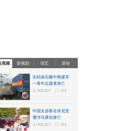
点视频
影视剧
综艺
原创
实拍滚石砸中救援车
一青年志愿者身亡
832,627
153
中国女游客在肯尼亚
遭河马袭击身亡
832,627
153