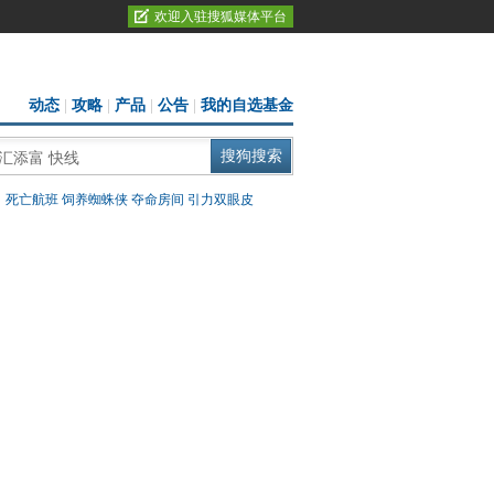
欢迎入驻搜狐媒体平台
动态
|
攻略
|
产品
|
公告
|
我的自选基金
：
死亡航班
饲养蜘蛛侠
夺命房间
引力双眼皮