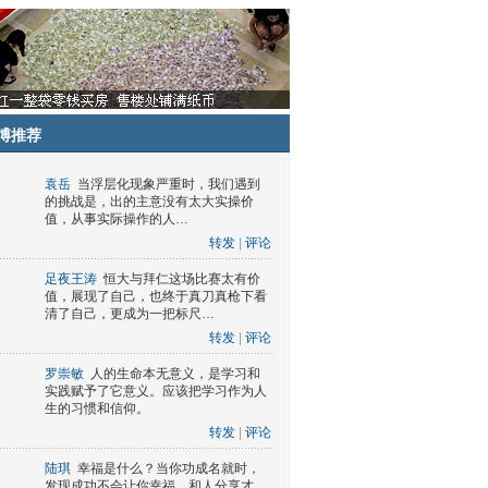
博推荐
袁岳
当浮层化现象严重时，我们遇到
的挑战是，出的主意没有太大实操价
值，从事实际操作的人…
转发
|
评论
足夜王涛
恒大与拜仁这场比赛太有价
值，展现了自己，也终于真刀真枪下看
清了自己，更成为一把标尺…
转发
|
评论
罗崇敏
人的生命本无意义，是学习和
实践赋予了它意义。应该把学习作为人
生的习惯和信仰。
转发
|
评论
陆琪
幸福是什么？当你功成名就时，
发现成功不会让你幸福，和人分享才