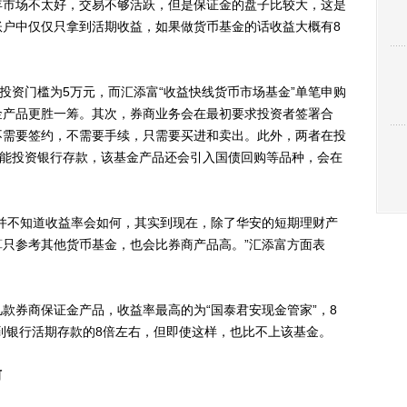
年市场不太好，交易不够活跃，但是保证金的盘子比较大，这是
账户中仅仅只拿到活期收益，如果做货币基金的话收益大概有8
资门槛为5万元，而汇添富“收益快线货币市场基金”单笔申购
金产品更胜一筹。其次，券商业务会在最初要求投资者签署合
不需要签约，不需要手续，只需要买进和卖出。此外，两者在投
只能投资银行存款，该基金产品还会引入国债回购等品种，会在
不知道收益率会如何，其实到现在，除了华安的短期理财产
只参考其他货币基金，也会比券商产品高。”汇添富方面表
券商保证金产品，收益率最高的为“国泰君安现金管家”，8
达到银行活期存款的8倍左右，但即使这样，也比不上该基金。
河