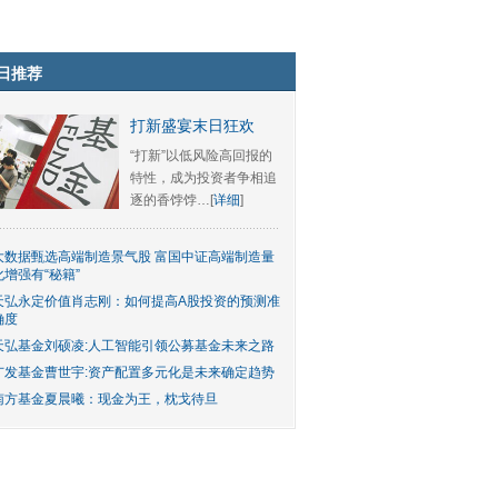
日推荐
打新盛宴末日狂欢
“打新”以低风险高回报的
特性，成为投资者争相追
逐的香饽饽…[
详细
]
大数据甄选高端制造景气股 富国中证高端制造量
化增强有“秘籍”
天弘永定价值肖志刚：如何提高A股投资的预测准
确度
天弘基金刘硕凌:人工智能引领公募基金未来之路
广发基金曹世宇:资产配置多元化是未来确定趋势
南方基金夏晨曦：现金为王，枕戈待旦