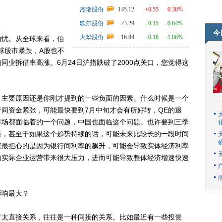
杰瑞股份
145.12
+0.55
0.38%
歌尔股份
23.29
-0.15
-0.64%
今
大华股份
16.84
-0.18
-1.06%
忧。从全球来看，伯
球股市暴跌，A股也不
业拆借率高涨。6月24日沪指跌破了2000点关口，您觉得这
主要原因还是你刚才提到的一些负面的因素。什么时候是一个
间资金紧张，可能最快要到7月中旬才会有所好转，QE的退
市场都面临着的一个问题，中国也面临这个问题。也许要到三季
断，甚至于如果这个趋势持续的话，可能未来比较长的一段时间
家最担心的是因为银行间利率的飙升，可能会导致实体经济利率
的实际企业运营带来很大压力，进而可能导致整体经济增速快速
响最大？
太直接关系，往往是一种间接的关系。比如最近有一些投资