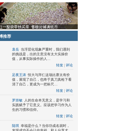
博推荐
袁岳
当浮层化现象严重时，我们遇到
的挑战是，出的主意没有太大实操价
值，从事实际操作的人…
转发
|
评论
足夜王涛
恒大与拜仁这场比赛太有价
值，展现了自己，也终于真刀真枪下看
清了自己，更成为一把标尺…
转发
|
评论
罗崇敏
人的生命本无意义，是学习和
实践赋予了它意义。应该把学习作为人
生的习惯和信仰。
转发
|
评论
陆琪
幸福是什么？当你功成名就时，
发现成功不会让你幸福，和人分享才