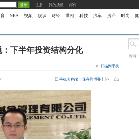
注册
我的搜狐
邮件
体育
-
NBA
-
视频
-
娱谈
-
财经
-
世相
-
科技
-
汽车
-
房产
-
时尚
-
健
巍：下半年投资结构分化
热词
扫描到手机
保存到博客
艺
手机客户端