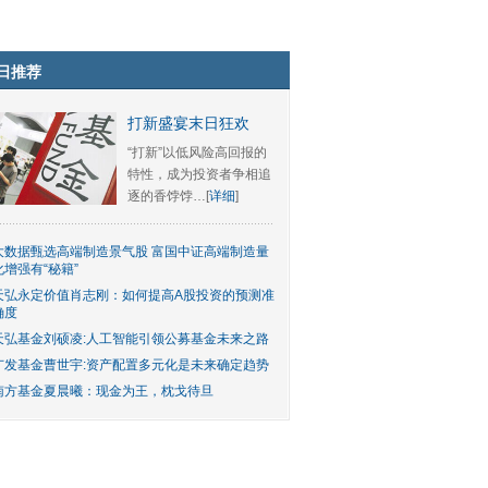
日推荐
打新盛宴末日狂欢
“打新”以低风险高回报的
特性，成为投资者争相追
逐的香饽饽…[
详细
]
大数据甄选高端制造景气股 富国中证高端制造量
化增强有“秘籍”
天弘永定价值肖志刚：如何提高A股投资的预测准
确度
天弘基金刘硕凌:人工智能引领公募基金未来之路
广发基金曹世宇:资产配置多元化是未来确定趋势
南方基金夏晨曦：现金为王，枕戈待旦