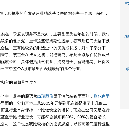
空
，您执掌的广发制造业精选基金净值增长率一直居于前列，
实在一季度表现并不是太好，主要是因为在年初的时候，我对
辣
比较多的像水泥、重卡这些强周期性股票，春节后它们大幅下跌
组合里一直有比较多的制造业中的优质成长股，对冲了部分下
回来了。该基金在成立之初，就把研究、布局重点放在优质成长
的优质公司，具体包括油气装备、消费电子、智能电网、环保装
两三年中整个A股市场里面表现最好的几个行业。
<
和它的周期景气度？
当中，最牛的股票像
杰瑞股份
属于油气装备里面的，
歌尔声学
里面的，它们基本上从2009年开始到现在都是涨了十几倍二
，而且行业本身保持一个比较快速的增长，而这些公司又是在行
甚至于比行业更快，可能符合起来有50%、60%的复合增长
头公司，这个也是我比较核心的投资思路，寻找高景气度行业里