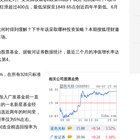
泄超过400点，最低深探至1849.65点创近四年半新低。6月
何时得到缓解？下半年该采取哪种投资策略？本期搜狐理财邀
市场。
股票基金。据银河证券数据统计，最近三个月的净值增长率达
名第4。
%，在所有328只标准
相关公司股票走势
加入广发基金前一直
来的一名新星基金经
精选近两年的时间里，
报率仅为5%左右。
发制造业精选回报率为
蓝色光标
15.88
+0.54
3.52%
广发证券
20.94
+0.24
1.16%