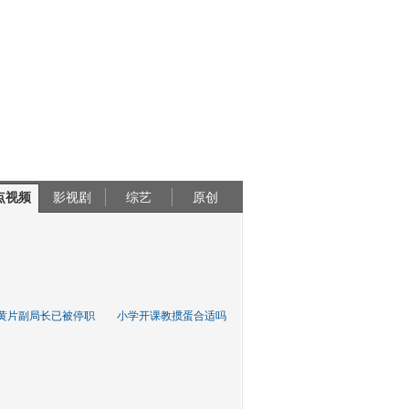
点视频
影视剧
综艺
原创
黄片副局长已被停职
小学开课教掼蛋合适吗