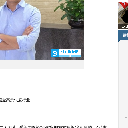
微
0
掘金高景气度行业
之时。受美国收紧QE政策和国内"钱荒"危机影响，A股市