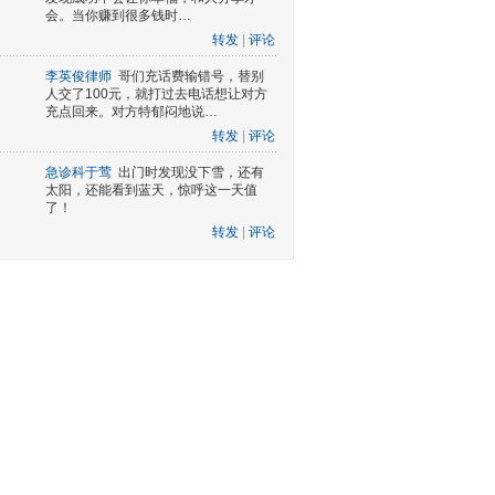
会。当你赚到很多钱时…
转发
|
评论
李英俊律师
哥们充话费输错号，替别
人交了100元，就打过去电话想让对方
充点回来。对方特郁闷地说…
转发
|
评论
急诊科于莺
出门时发现没下雪，还有
太阳，还能看到蓝天，惊呼这一天值
了！
转发
|
评论