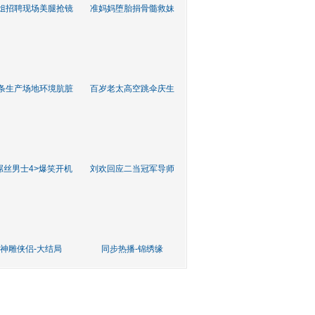
姐招聘现场美腿抢镜
准妈妈堕胎捐骨髓救妹
条生产场地环境肮脏
百岁老太高空跳伞庆生
屌丝男士4>爆笑开机
刘欢回应二当冠军导师
神雕侠侣-大结局
同步热播-锦绣缘