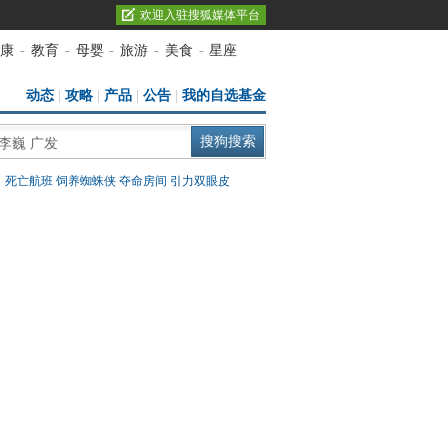
欢迎入驻搜狐媒体平台
康
-
教育
-
母婴
-
旅游
-
美食
-
星座
动态
|
攻略
|
产品
|
公告
|
我的自选基金
：
死亡航班
饲养蜘蛛侠
夺命房间
引力双眼皮