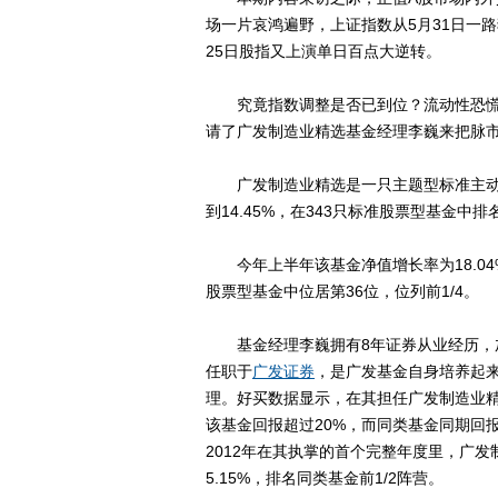
场一片哀鸿遍野，上证指数从5月31日一路狂
25日股指又上演单日百点大逆转。
究竟指数调整是否已到位？流动性恐慌
请了广发制造业精选基金经理李巍来把脉
广发制造业精选是一只主题型标准主动
到14.45%，在343只标准股票型基金中排
今年上半年该基金净值增长率为18.04
股票型基金中位居第36位，位列前1/4。
基金经理李巍拥有8年证券从业经历，
任职于
广发证券
，是广发基金自身培养起
理。好买数据显示，在其担任广发制造业
该基金回报超过20%，而同类基金同期回
2012年在其执掌的首个完整年度里，广
5.15%，排名同类基金前1/2阵营。