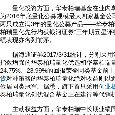
量化投资方面，华泰柏瑞基金在业内享
为2016年底量化公募规模最大四家基金
两只成立满3年的量化公募产品——华泰
柏瑞量化先行均获银河证券“三年期五星评
绩表现亦名列前茅。
据海通证券2017/3/31统计，分别采用沪
指数增强的华泰柏瑞量化优选和华泰柏瑞量
24.75%、23.99%的回报荣登同类基金
货
对冲策略的华泰柏瑞量化绝对收益则以近1
位居同类冠军。据悉，旗下首只采用
创业
泰柏瑞量化创优混合基金正在建行等代销
主动权益方面，华泰柏瑞中长期业绩同