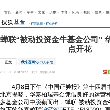
首页
-
新闻
-
军事
-
文化
-
历史
-
体育
-
NBA
-
视频
-
娱谈
-
财
>
行情数据
>
行业分析
蝉联“被动投资金牛基金公司” 
点开花
正文
我来说两句
(
人参与)
2017-04-10 10:55:47
来源：
中国经济网
4月8日下午《中国证券报》第十四届
北京揭晓，华泰柏瑞基金凭借良好的运营
多基金公司中脱颖而出，蝉联“被动投资金
旗下的华泰柏瑞
沪深300
ETF（513000）