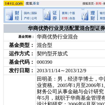
搜狐首页
-
新闻
-
国内
|
国际
要闻
|
个股
银
产经
|
公司
行情
|
自选
期
华商优势行业灵活配置混合型证
华商优势行业混合
基金简称：
基金类型：
混合型
运作方式：
契约型开放式
基金代码：
000390
发行日期：
2013/11/14～2013/12/9
田明圣：男，经济学博士，中
业资格。2005年1月至2006
财务公司从事金融与会计研究；2
年5月，就职于华商基金管理
设计和研究；2006年6月至20