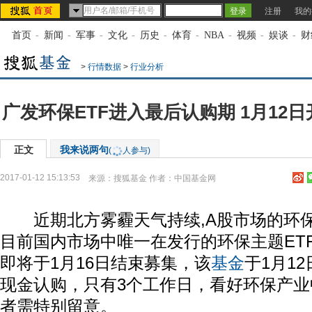
注册
我的
首页
-
新闻
-
军事
-
文化
-
历史
-
体育
-
NBA
-
视频
-
娱谈
-
财
>
行情数据
>
行业分析
广发环保ETF进入最后认购期 1月12
正文
我来说两句
(
人参与)
2017-01-12 15:13:53
来源：
搜狐基金
作者：中国基金网
近期北方雾霾天气持续,A股市场的环保
目前国内市场中唯一在发行的环保主题ETF
即将于1月16日结束募集，该
基金
于1月1
现金认购，只有3个工作日，看好环保产
者需特别留意。