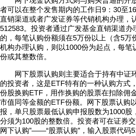
网下现金认购方式则与购买普通的开放
者可以在整个发售期内的工作日9：30至1
直销渠道或者广发证券等代销机构办理，
512583。投资者通过广发基金直销渠道
的，每笔认购份额须在5万份以上（含5万
机构办理认购，则以1000份为起点，每笔认
份或其整数倍。
网下股票认购则主要适合于持有中证环
动物
的投资者，这是ETF特有的一种认购方式
份股换购ETF，用作换购的股票在扣除佣
市值同等金额的ETF份额。网下股票认购
报，单只股票最低认购申报股数为1000股，
分须为100股的整数倍。投资者可在证券交
网下认购”——“股票认购”，输入股票代码51