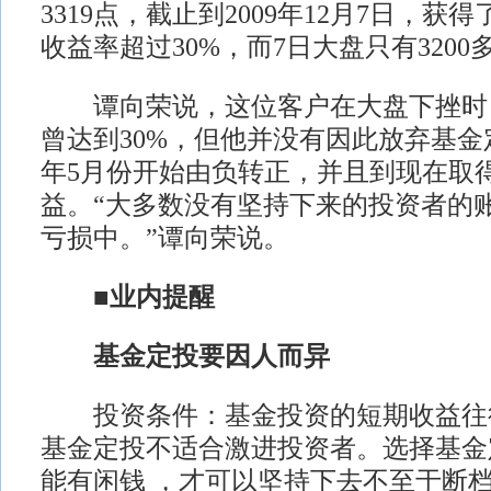
3319点，截止到2009年12月7日，获
收益率超过30%，而7日大盘只有32
谭向荣说，这位客户在大盘下挫时
曾达到30%，但他并没有因此放弃基金定
年5月份开始由负转正，并且到现在取
益。“大多数没有坚持下来的投资者的
亏损中。”谭向荣说。
■业内提醒
基金定投要因人而异
投资条件：基金投资的短期收益往
基金定投不适合激进投资者。选择基金
能有闲钱 ，才可以坚持下去不至于