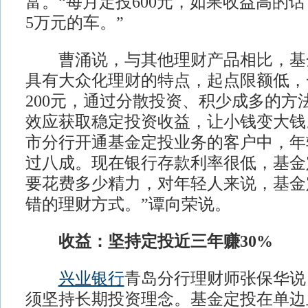
富。“每月定投600元，如果收益高的
5万元的车。”
曹涌说，与其他理财产品相比，基
具有大众化理财的特点，起点限额低，一
200元，通过分散投资、积少成多的方
效应获取稳定投资收益，让小钱变大钱
市分行开通基金定投业务的客户中，年
过八成。现在银行存款利率很低，基金
要花费多少精力，对年轻人来说，基金
错的理财方式。”谭向荣说。
收益：坚持定投近三年赚30%
兴业银行
青岛分行理财师张保华说
须坚持长期投资理念。基金定投在单边