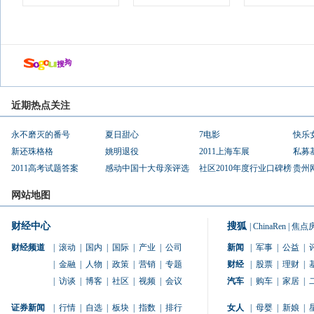
近期热点关注
永不磨灭的番号
夏日甜心
7电影
快乐
新还珠格格
姚明退役
2011上海车展
私募
2011高考试题答案
感动中国十大母亲评选
社区2010年度行业口碑榜
贵州
网站地图
财经中心
搜狐
|
ChinaRen
|
焦点
财经频道
|
滚动
|
国内
|
国际
|
产业
|
公司
新闻
|
军事
|
公益
|
|
金融
|
人物
|
政策
|
营销
|
专题
财经
|
股票
|
理财
|
|
访谈
|
博客
|
社区
|
视频
|
会议
汽车
|
购车
|
家居
|
证券新闻
|
行情
|
自选
|
板块
|
指数
|
排行
女人
|
母婴
|
新娘
|