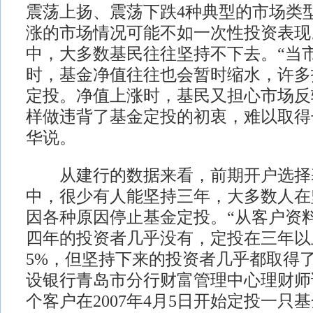
震荡上扬、震荡下跌4种典型的市场类
涨的市场情况可能不如一次性投资表现
中，大多数基民往往坚持不下去。“当
时，基金净值往往也会暂时缩水，许多
定投。净值上涨时，基民又担心市场反
样做违背了基金定投的初衷，难以取得
华说。
从建行的数据来看，前期开户选择
中，很少有人能坚持三年，大多数人在
因各种原因停止基金定投。“从客户资
四年的投资者几乎没有，定投在三年以
5%，但坚持下来的投资者几乎都取得
设银行青岛市分行财富管理中心理财师
个客户在2007年4月5日开始定投一只