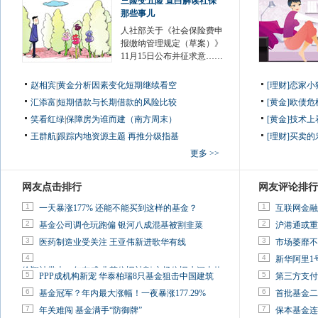
三险变五险 直白解读社保
那些事儿
人社部关于《社会保险费申
报缴纳管理规定（草案）》
11月15日公布并征求意……
赵相宾
|
黄金分析因素变化短期继续看空
[理财]恋家
汇添富
|
短期借款与长期借款的风险比较
[黄金]欧债
笑看红绿
|
保障房为谁而建（南方周末）
[黄金]技术
王群航
|
跟踪内地资源主题 再推分级指基
[理财]买卖的
更多 >>
网友点击排行
网友评论排行
1
1
一天暴涨177% 还能不能买到这样的基金？
互联网金融
2
2
基金公司调仓玩跑偏 银河八成混基被割韭菜
沪港通或重
3
3
医药制造业受关注 王亚伟新进歌华有线
市场萎靡不
4
4
新华阿里1
徐翔被带走一年有感:韭菜依旧被割 市场依旧水深火热
5
5
PPP成机构新宠 华泰柏瑞8只基金狙击中国建筑
第三方支付
6
6
基金冠军？年内最大涨幅！一夜暴涨177.29%
首批基金二
7
7
年关难闯 基金满手“防御牌”
保本基金连