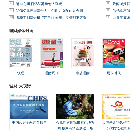
8
8
进退之间 百亿私募重仓大曝光
云南城投新
9
9
3000亿元养老基金入市在即 计划年内签合同
信托承压9
10
10
揭秘定制基金横行四宗罪 专家：监管刻不容缓
力挺蓝筹 
理财媒体封面
钱经
理财周刊
卓越理财
用卡时代
理财·大视野
中国家庭金融调查报告
搜狐理财编辑橡胶产地考
长信基金“启明灯
察 独家高清图解读市场
灾助学公益行