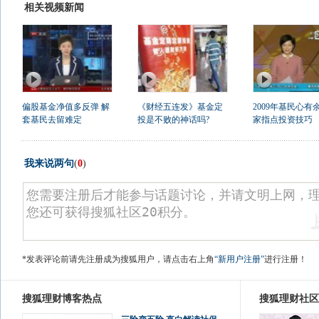
相关视频新闻
偏股基金净值多反弹 解
《财经五连发》基金定
2009年基民心有
套基民去留难定
投是不败的神话吗?
家指点投资技巧
我来说两句
(
0
)
*发表评论前请先注册成为搜狐用户，请点击右上角
“新用户注册”
进行注册！
搜狐理财博客热点
搜狐理财社区