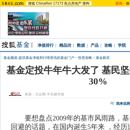
搜狐
ChinaRen
17173
焦点房地产
搜狗
新闻
-
体
净值排行
|
精品坊
|
数据
|
产品
|
攻略
|
学院
基金频道-提供基金净值和行情资讯的基金门户
>
投资攻略
>
基金购买
基金定投牛年牛大发了 基民坚
30%
来源：
大众网-半岛都市报
我来说两
要想盘点2009年的基市风雨路，基
回避的话题，在国内诞生5年来 ，经历