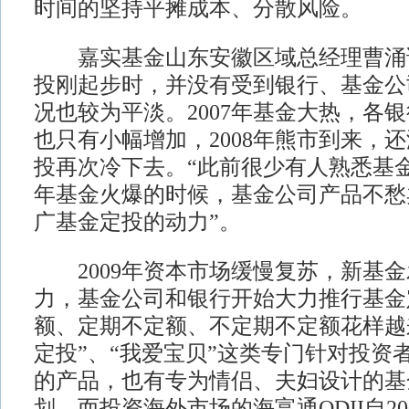
时间的坚持平摊成本、分散风险。
嘉实基金山东安徽区域总经理曹涌
投刚起步时，并没有受到银行、基金公
况也较为平淡。2007年基金大热，各
也只有小幅增加，2008年熊市到来，
投再次冷下去。“此前很少有人熟悉基金
年基金火爆的时候，基金公司产品不愁
广基金定投的动力”。
2009年资本市场缓慢复苏，新基金
力，基金公司和银行开始大力推行基金
额、定期不定额、不定期不定额花样越
定投”、“我爱宝贝”这类专门针对投资
的产品，也有专为情侣、夫妇设计的基
划。而投资海外市场的海富通QDII自20