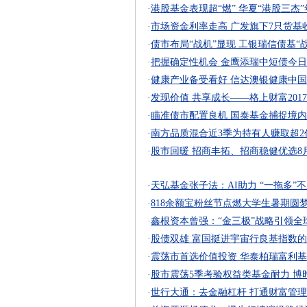
·
港股基金表现超“燃” 华夏“港股三杰”
·
市场资金利率走高 广发旗下7只货基
·
债市布局“战机”显现 工银瑞信债基“
·
把握确定性机会 金鹰添瑞中短债今
·
健康产业备受看好 信达澳银健康中
·
发现价值 共享成长——格上财富20
·
瞄准债市配置良机 国泰基金捕捉境
·
南方品质混合近3季为持有人赚取超2
·
股市回暖 招商丰拓、招商稳健优选8
·
天弘基金张子法：AI助力 “一拖多”
·
818余额宝粉丝节点燃大学生暑期圆
·
鑫根资本曾强：“金三极”战略引领全
·
股债双雄 富国挺进宇宙行良基指数
·
震荡市首选价值投资 华泰柏瑞富利
·
股市震荡5季考验权益类基金耐力 博
·
世行大通：去金融杠杆 打通财富管