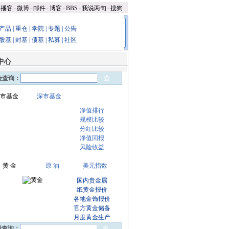
播客
-
微博
-
邮件
-
博客
-
BBS
-
我说两句
-
搜狗
产品
|
重仓
|
学院
|
专题
|
公告
股基
|
封基
|
债基
|
私募
|
社区
中心
金查询：
市基金
深市基金
净值排行
规模比较
分红比较
净值回报
风险收益
黄 金
原 油
美元指数
国内贵金属
纸黄金报价
各地金饰报价
官方黄金储备
月度黄金生产
股查询：