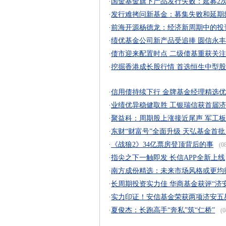
·
国金基金旗下产品发行失败：延募2
·
发行难拷问新基金：募集失败和延期
·
前海开源杨德龙：经济新周期中的投
·
绩优基金公司新产品受追捧 圆信永
·
债市迎来配置时点 二级债基重获关
·
挖掘香港成长股行情 首选恒生中型
·
信用债持续下行 金牌基金经理精选
·
业绩优异稳健取胜 工银瑞信获首届济
·
聚益科：周期股上涨接近尾声 军工
·
东财“财富号”全面升级 天弘基金首
·
《战狼2》34亿票房登顶背后的事
(08
·
指尖之下一触即发 长信APP全新上线
·
南方成份精选：未来市场风格或更均
·
长周期投资实力佳 华商基金获评“济
·
实力印证！安信基金荣获两项济安五
·
夏俊杰：长跑高手“奔私”筑“仁桥”
(0