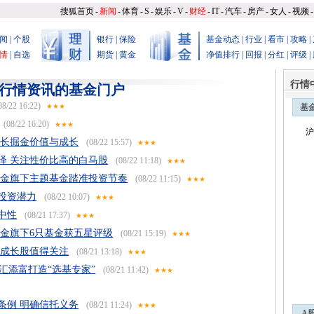
搜狐首页
-
新闻
-
体育
-
S
-
娱乐
-
V
-
财经
-
IT
-
汽车
-
房产
-
女人
-
视频
-
闻
|
个股
银行
|
保险
基金动态
|
行业
|
看市
|
攻略
|
情
|
自选
期货
|
黄金
净值排行
|
回报
|
分红
|
评级
|
行情
和行情资讯的基金门户
08/22 16:22)
★★★
基
(08/22 16:20)
★★★
沪
成长掘金价值与成长
(08/22 15:57)
★★★
绎 关注性价比高的白马股
(08/22 11:18)
★★★
基金旗下主题基金踏准投资节奏
(08/22 11:15)
★★★
投资潜力
(08/22 10:07)
★★★
中性
(08/21 17:37)
★★★
基金旗下6只基金获五星评级
(08/21 15:19)
★★★
 成长股值得关注
(08/21 13:18)
★★★
汇添富打造“选基专家”
(08/21 11:42)
★★★
条例 明确信托义务
(08/21 11:24)
★★★
A