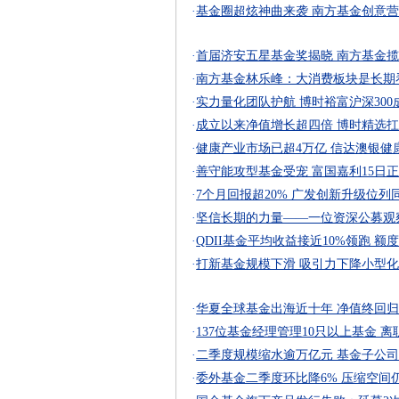
·
基金圈超炫神曲来袭 南方基金创意
·
首届济安五星基金奖揭晓 南方基金
·
南方基金林乐峰：大消费板块是长期
·
实力量化团队护航 博时裕富沪深30
·
成立以来净值增长超四倍 博时精选
·
健康产业市场已超4万亿 信达澳银健
·
善守能攻型基金受宠 富国嘉利15日
·
7个月回报超20% 广发创新升级位列
·
坚信长期的力量——一位资深公募观
·
QDII基金平均收益接近10%领跑 额
·
打新基金规模下滑 吸引力下降小型
·
华夏全球基金出海近十年 净值终回归
·
137位基金经理管理10只以上基金 
·
二季度规模缩水逾万亿元 基金子公
·
委外基金二季度环比降6% 压缩空间