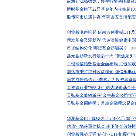
·
前海开源杨德龙：慢牛行情演绎路径
·
博时基金旗下22只基金年内收益超10
·
股债两市机遇并存 华商鑫安灵活配
·
创业板涨声响起 借南方创业板ETF
·
新发基金又添新彩 信达澳银健康中
·
市场结构分化 哪些基金还能买？
(08
·
鑫元鑫趋势发行最后一周 “聚焦龙头
·
工银瑞信指数基金全面布局 工银深
·
震荡市秉持绝对收益理念 圆信永丰
·
南方成份精选近5季累计为投资者赚取
·
大资管行业“去杠杆” 信达澳银基金
·
天弘基金能够斩获“金牛基金公司”绝
·
天弘基金周晓明：普惠金融理念是余额
·
华夏基金ETF规模达545.18亿元 旗
·
估值洼地获重估机会 南下资金偏好
·
创业板强势反弹 借创业ETF把握行情