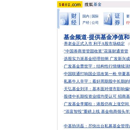
国内
|
国际
要
产经
|
公司
行
基金频道-提供基金净值
·
养老金正式入市 利于A股市场稳定
(
·
“中国券商资管固收奖”花落财通资管
·
选股实力派基金经理担纲 广发新兴
·
广发基金曹世宇：结构性行情继续演
·
中国联通打响国企混改第一枪 华夏
·
私募牛人辛宇：看好周期股中长期的
·
天弘基金刘洋：基本面对债市影响偏
·
股债中长期投资业绩均受认可 招商
·
广发基金李耀柱：港股仍有上涨空间
·
“添富智投”重磅上线 基金电商领头羊
·
中基协洪磊：尽快出台私募基金管理