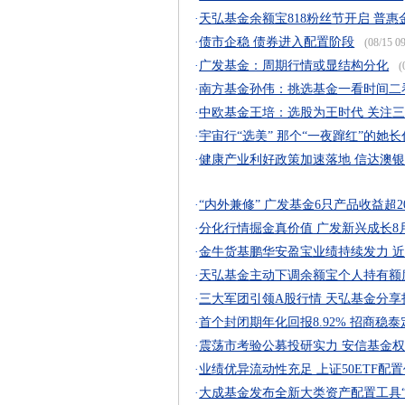
·
天弘基金余额宝818粉丝节开启 普
·
债市企稳 债券进入配置阶段
(08/15 09
·
广发基金：周期行情或显结构分化
(
·
南方基金孙伟：挑选基金一看时间二
·
中欧基金王培：选股为王时代 关注
·
宇宙行“选美” 那个“一夜蹿红”的她
·
健康产业利好政策加速落地 信达澳
·
“内外兼修” 广发基金6只产品收益超2
·
分化行情掘金真价值 广发新兴成长8月
·
金牛货基鹏华安盈宝业绩持续发力 
·
天弘基金主动下调余额宝个人持有额度
·
三大军团引领A股行情 天弘基金分享
·
首个封闭期年化回报8.92% 招商稳
·
震荡市考验公募投研实力 安信基金
·
业绩优异流动性充足 上证50ETF配
·
大成基金发布全新大类资产配置工具“