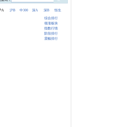
沪A
沪B
中300
深A
深B
恒生
综合排行
领涨板块
指数行情
阶段排行
震幅排行