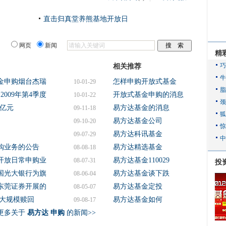
直击归真堂养熊基地开放日
网页
新闻
精
相关推荐
金申购烟台杰瑞
怎样申购开放式基金
10-01-29
009年第4季度
开放式基金申购的消息
10-01-22
0亿元
易方达基金的消息
09-11-18
易方达基金公司
09-10-20
易方达科讯基金
09-07-29
购业务的公告
易方达精选基金
08-08-18
开放日常申购业
易方达基金110029
08-07-31
投
国光大银行为旗
易方达基金谈下跌
08-06-04
东莞证券开展的
易方达基金定投
08-05-07
大规模赎回
易方达基金如何
09-08-17
更多关于
易方达 申购
的新闻>>