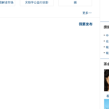
图解读市场
灾助学公益行掠影
撼
更多>>
我要发布
搜
中
在
银
银
茶