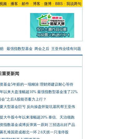
视频
-
播客
-
邮件
-
博客
-
微博
-
BBS
-
我说两句
年赔
最强指数型基金
两会之后
王亚伟业绩有问题
日重要新闻
资基金5年赔的一塌糊涂 理财师建议耐心等待
年以来大盘涨幅超10% 最强指数型基金涨了22%
两会”之后A股能否蓄力上行？
夏大型基金巨亏 反向操盘怀疑坑基民帮王亚伟
捉大牛股今年以来涨幅超20% 泰信、天治领跑
资指数基金成博反弹第一原则 三招选出好产品
募扎堆国君成都北一环 2.6天抓一只涨停股