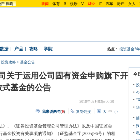
地产
搜狗
新闻
-
体育
-
S
-
娱乐
-
V
-
财经
-
IT
-
汽车
-
房产
-
女人
-
数据
|
产品
|
攻略
|
学院
热点：
投资基金5
>
投资攻略
>
基金公告
司关于运用公司固有资金申购旗下开
今
投
放式基金的公告
今
“
2010年02月03日06:30
华
我来说两句
(
0
)
复制链接
大
中
小
捕
投
法》、《证券投资基金管理公司管理办法》以及中国证监会
私
金投资有关事项的通知》（证监基金字[2005]96号）的相