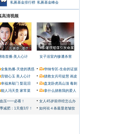
私募基金排行榜
私募基金峰会
狐高清视频
网络首播-美人心计
女子浴室内惨遭杀害
全集热播-天使的诱惑
华纳专区-生命的证据
宫锁心玉
美人心计
拯救女兵司徒慧
画皮
幸福来敲门
梨花泪
盘龙卧虎高山顶
毒刺
能人冯天贵
家常菜
拿什么拯救我的爱人