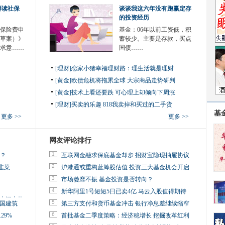
解读社保
谈谈我这六年没有跑赢定存
的投资经历
保险费申
基金：06年以前工资低，积
草案）》
蓄较少。主要是存款，买点
征求意……
国债……
[理财]恋家小猪幸福理财路：理生活就是理财
[黄金]欧债危机将拖累全球 大宗商品走势研判
[黄金]技术上看还要跌 可心理上却倾向下周涨
[理财]买卖的乐趣 818我卖掉和买过的二手货
基
更多 >>
更多 >>
网友评论排行
1
金？
互联网金融求保底基金却步 招财宝隐现抽屉协议
2
韭菜
沪港通或重构蓝筹股估值 投资三大基金机会开启
3
市场萎靡不振 基金投资是否转向？
4
新华阿里1号短短5日已卖4亿 马云入股值得期待
旧水深火热
5
中国建筑
第三方支付和货币基金冲击 银行净息差继续缩窄
6
29%
首批基金二季度策略：经济稳增长 挖掘改革红利