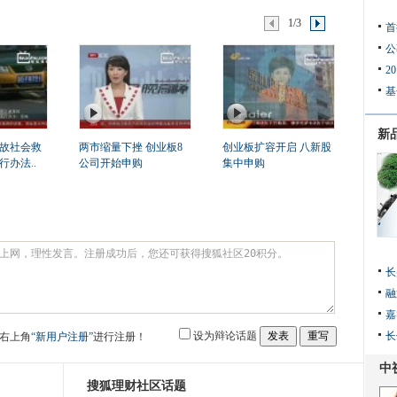
1/3
首
公
2
基
新
故社会救
两市缩量下挫 创业板8
创业板扩容开启 八新股
办法..
公司开始申购
集中申购
长
融
嘉
设为辩论话题
长
右上角
“新用户注册”
进行注册！
搜狐理财社区话题