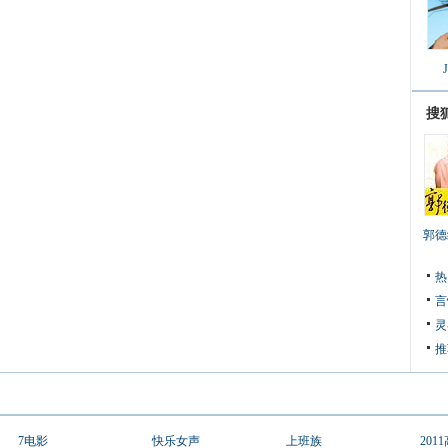
搜
郭德
热
言
灵
推
7电影
快乐女声
上班族
201