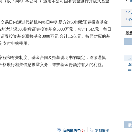
“
司（以下简称"本公司"）运用本公司固有资金进行开放式基金
五个交易日内通过代销机构每日申购易方达50指数证券投资基金
易方达沪深300指数证券投资基金3000万元，合计1.5亿元；每日
股
证券投资基金联接基金3000万元,合计1.5亿元。按照对应的基
定支付申购费用。
章程和有关制度、基金合同及招募说明书的规定，遵循谨慎、
上
严格履行相关信息披露义务，维护基金份额持有人的利益。
深
中
我来说两句
(
0
)
复制链接