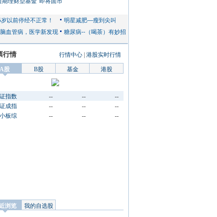
短期理财型基金”即将面市
票行情
行情中心
|
港股实时行情
A股
B股
基金
港股
证指数
--
--
--
证成指
--
--
--
小板综
--
--
--