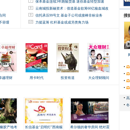
7
保本基金连续3年跑输货基 迷你基金转型加速
8
云南城投新融资术：借道基金欲筹60亿输血城改
9
合同
信托承压99号文 基金子公司或接棒非标业务
搜
10
不容缓
力挺蓝筹 杠杆基金或成另类角力场
卓越理财
用卡时代
投资有道
大众理财顾问
橡胶产地考
长信基金“启明灯”西南赈
希尔顿的奢华房间 绝对震