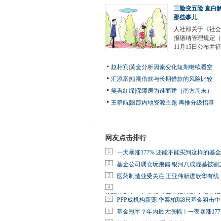
三险变五险 直白
那些事儿
人社部关于《社会
报缴纳管理规定（
11月15日公布并
赵相宾
|
黄金分析因素变化短期继续看空
汇添富
|
短期借款与长期借款的风险比较
笑看红绿
|
保障房为谁而建（南方周末）
王群航
|
跟踪内地资源主题 再推分级指基
网友点击排行
1
一天暴涨177% 还能不能买到这样的基
2
基金公司调仓玩跑偏 银河八成混基被割
3
医药制造业受关注 王亚伟新进歌华有线
4
徐翔被带走一年有感:韭菜依旧被割 市场依
5
PPP成机构新宠 华泰柏瑞8只基金狙击
6
基金冠军？年内最大涨幅！一夜暴涨177.