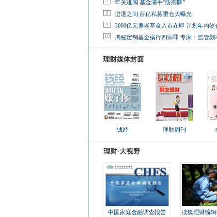
7
年关难闯 基金满手“防御牌”
8
进退之间 百亿私募重仓大曝光
9
3000亿元养老基金入市在即 计划年内签
10
揭秘定制基金横行四宗罪 专家：监管刻
理财媒体封面
钱经
理财周刊
理财·大视野
中国家庭金融调查报告
搜狐理财编辑