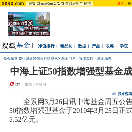
搜狐
ChinaRen
17173
焦点房地产
搜狗
新闻
-
体
净值排行
|
精品坊
|
数据
|
产品
|
攻略
|
学院
基金频道-提供基金净值和行情资讯的基金门户
>
投资攻略
>
基金动态
中海上证50指数增强型基金成立
来源：
全景网
我来说两
全景网3月26日讯中海基金周五公告
50指数增强型基金于2010年3月25日
5.52亿元。