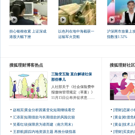
担心银根收紧 上证深成
以色列在地中海截获一
沪深两市放量上攻
港股大幅下挫
运输军火货船
指数涨1.52%
搜狐理财博客热点
搜狐理财社区
三险变五险 直白解读社保
那些事儿
人社部关于《社会保险费申
报缴纳管理规定（草案）》
11月15日公布并征求意……
赵相宾
|
黄金分析因素变化短期继续看空
[理财]恋家
汇添富
|
短期借款与长期借款的风险比较
[黄金]欧债
笑看红绿
|
保障房为谁而建（南方周末）
[黄金]技术
王群航
|
跟踪内地资源主题 再推分级指基
[理财]买卖的