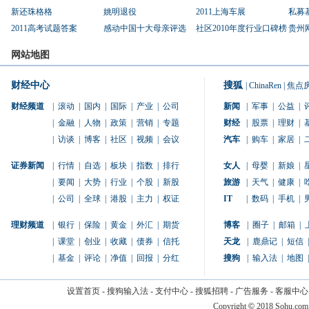
新还珠格格
姚明退役
2011上海车展
私募
2011高考试题答案
感动中国十大母亲评选
社区2010年度行业口碑榜
贵州
网站地图
财经中心
搜狐
|
ChinaRen
|
焦点
财经频道
|
滚动
|
国内
|
国际
|
产业
|
公司
新闻
|
军事
|
公益
|
|
金融
|
人物
|
政策
|
营销
|
专题
财经
|
股票
|
理财
|
|
访谈
|
博客
|
社区
|
视频
|
会议
汽车
|
购车
|
家居
|
证券新闻
|
行情
|
自选
|
板块
|
指数
|
排行
女人
|
母婴
|
新娘
|
|
要闻
|
大势
|
行业
|
个股
|
新股
旅游
|
天气
|
健康
|
|
公司
|
全球
|
港股
|
主力
|
权证
IT
|
数码
|
手机
|
理财频道
|
银行
|
保险
|
黄金
|
外汇
|
期货
博客
|
圈子
|
邮箱
|
|
课堂
|
创业
|
收藏
|
债券
|
信托
天龙
|
鹿鼎记
|
短信
|
|
基金
|
评论
|
净值
|
回报
|
分红
搜狗
|
输入法
|
地图
|
设置首页
-
搜狗输入法
-
支付中心
-
搜狐招聘
-
广告服务
-
客服中心
Copyright
©
2018 Sohu.com