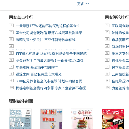
更多 >>
网友点击排行
网友评论排行
1
1
一天暴涨177% 还能不能买到这样的基金？
互联网金融
2
2
基金公司调仓玩跑偏 银河八成混基被割韭菜
沪港通或重
3
3
医药制造业受关注 王亚伟新进歌华有线
市场萎靡不
4
4
新华阿里1
徐翔被带走一年有感:韭菜依旧被割 市场依旧水深火热
5
5
PPP成机构新宠 华泰柏瑞8只基金狙击中国建筑
第三方支付
6
6
基金冠军？年内最大涨幅！一夜暴涨177.29%
首批基金二
7
7
年关难闯 基金满手“防御牌”
保本基金连
8
8
进退之间 百亿私募重仓大曝光
云南城投新
9
9
3000亿元养老基金入市在即 计划年内签合同
信托承压9
10
10
揭秘定制基金横行四宗罪 专家：监管刻不容缓
力挺蓝筹 
理财媒体封面