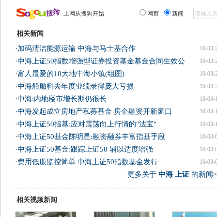
上网从搜狗开始
网页
新闻
相关新闻
·
加码清洁能源运输 中海与马士基合作
10-03-
·
中海上证50指数增强型证券投资基金基金合同生效公
10-03-
·
富人最爱的10大地中海小镇(组图)
10-03-
·
中海船舶料去年度业绩录得庞大亏损
10-03-
·
中海:内地楼市增长期仍很长
10-03-
·
中海发起成立房地产私募基金 房企融资开新窗口
10-03-
·
中海上证50指基:应对震荡向上行情的"法宝"
10-03-
·
中海上证50基金陈明星:融资融券丰富指基手段
10-03-
·
中海上证50基金:跟踪上证50 辅以适度增强
10-03-
·
费用低廉监控简单 中海上证50指数基金发行
10-03-
更多关于
中海 上证
的新闻>
相关视频新闻