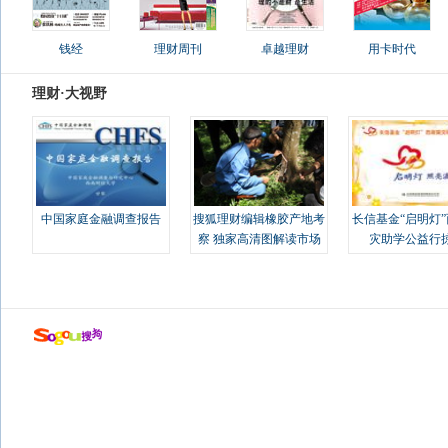
钱经
理财周刊
卓越理财
用卡时代
理财·大视野
中国家庭金融调查报告
搜狐理财编辑橡胶产地考
长信基金“启明灯
察 独家高清图解读市场
灾助学公益行