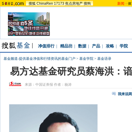
搜狐
ChinaRen
17173
焦点房地产
搜狗
新闻
-
体
净值排行
|
精品坊
|
数据
|
产品
|
攻略
|
学院
基金频道-提供基金净值和行情资讯的基金门户
>
基金学院
>
基金语录
易方达基金研究员蔡海洪：
来源：
中国证券报
作者：杨涛
我来说两