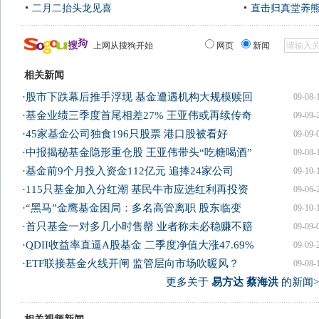
二月二抬头龙见喜
直击归真堂养
上网从搜狗开始
网页
新闻
相关新闻
·
股市下跌幕后推手浮现 基金遭遇机构大规模赎回
09-08-
·
基金业绩三季度首尾相差27% 王亚伟或再续传奇
09-09-
·
45家基金公司独食196只股票 港口股被看好
09-09-
·
中报揭秘基金隐形重仓股 王亚伟带头“吃糖喝酒”
09-08-
·
基金前9个月投入资金112亿元 追捧24家公司
09-10-
·
115只基金加入分红潮 基民牛市应选红利再投资
09-06-
·
“黑马”金鹰基金困局：多名高管离职 股东临变
09-10-
·
首只基金一对多几小时售罄 业者称未必稳赚不赔
09-09-
·
QDII收益率直逼A股基金 二季度净值大涨47.69%
09-09-
·
ETF联接基金火线开闸 监管层向市场吹暖风？
09-08-
更多关于
易方达 蔡海洪
的新闻>