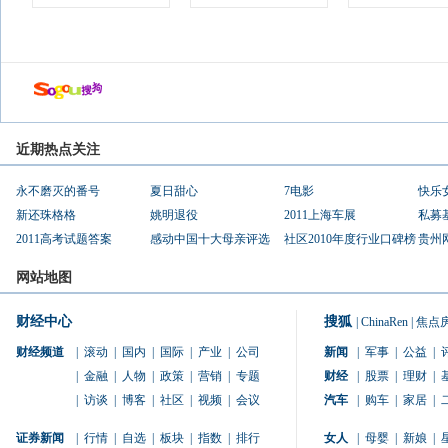
近期热点关注
永不磨灭的番号
夏日甜心
7电影
快乐
新还珠格格
姚明退役
2011上海车展
私募
2011高考试题答案
感动中国十大母亲评选
社区2010年度行业口碑榜
贵州
网站地图
财经中心
搜狐
|
ChinaRen
|
焦点
财经频道
|
滚动
|
国内
|
国际
|
产业
|
公司
新闻
|
军事
|
公益
|
|
金融
|
人物
|
政策
|
营销
|
专题
财经
|
股票
|
理财
|
|
访谈
|
博客
|
社区
|
视频
|
会议
汽车
|
购车
|
家居
|
证券新闻
|
行情
|
自选
|
板块
|
指数
|
排行
女人
|
母婴
|
新娘
|