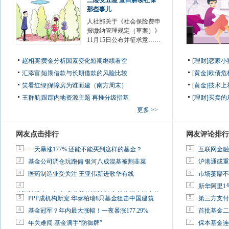
三险变五险 直白解读社保
那些事儿
人社部关于《社会保险费申
报缴纳管理规定（草案）》
11月15日公布并征求意……
赵相宾
|
黄金分析因素变化短期继续看空
[理财]恋家
汇添富
|
短期借款与长期借款的风险比较
[黄金]欧债
笑看红绿
|
保障房为谁而建（南方周末）
[黄金]技术
王群航
|
跟踪内地资源主题 再推分级指基
[理财]买卖的
更多 >>
网友点击排行
网友评论排行
1
1
一天暴涨177% 还能不能买到这样的基金？
互联网金融
2
2
基金公司调仓玩跑偏 银河八成混基被割韭菜
沪港通或重
3
3
医药制造业受关注 王亚伟新进歌华有线
市场萎靡不
4
4
新华阿里1
徐翔被带走一年有感:韭菜依旧被割 市场依旧水深火热
5
5
PPP成机构新宠 华泰柏瑞8只基金狙击中国建筑
第三方支付
6
6
基金冠军？年内最大涨幅！一夜暴涨177.29%
首批基金二
7
7
年关难闯 基金满手“防御牌”
保本基金连