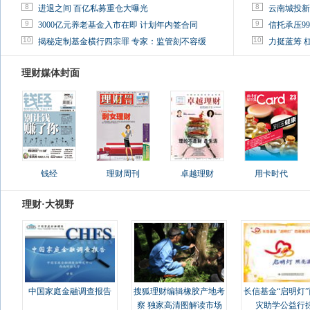
8
8
进退之间 百亿私募重仓大曝光
云南城投新
9
9
3000亿元养老基金入市在即 计划年内签合同
信托承压9
10
10
揭秘定制基金横行四宗罪 专家：监管刻不容缓
力挺蓝筹 
理财媒体封面
钱经
理财周刊
卓越理财
用卡时代
理财·大视野
中国家庭金融调查报告
搜狐理财编辑橡胶产地考
长信基金“启明灯
察 独家高清图解读市场
灾助学公益行