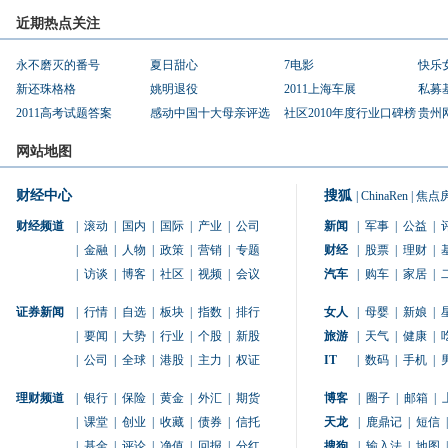
近期热点关注
永不磨灭的番号
夏日甜心
7电影
快乐
新还珠格格
姚明退役
2011上海车展
私募
2011高考试题答案
感动中国十大母亲评选
社区2010年度行业口碑榜
贵州
网站地图
财经中心
搜狐
|
ChinaRen
|
焦点
财经频道
|
滚动
|
国内
|
国际
|
产业
|
公司
新闻
|
军事
|
公益
|
|
金融
|
人物
|
政策
|
营销
|
专题
财经
|
股票
|
理财
|
|
访谈
|
博客
|
社区
|
视频
|
会议
汽车
|
购车
|
家居
|
证券新闻
|
行情
|
自选
|
板块
|
指数
|
排行
女人
|
母婴
|
新娘
|
|
要闻
|
大势
|
行业
|
个股
|
新股
旅游
|
天气
|
健康
|
|
公司
|
全球
|
港股
|
主力
|
权证
IT
|
数码
|
手机
|
理财频道
|
银行
|
保险
|
黄金
|
外汇
|
期货
博客
|
圈子
|
邮箱
|
|
课堂
|
创业
|
收藏
|
债券
|
信托
天龙
|
鹿鼎记
|
短信
|
|
基金
|
评论
|
净值
|
回报
|
分红
搜狗
|
输入法
|
地图
|