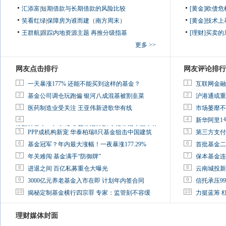
汇添富
|
短期借款与长期借款的风险比较
[黄金]欧债
笑看红绿
|
保障房为谁而建（南方周末）
[黄金]技术
王群航
|
跟踪内地资源主题 再推分级指基
[理财]买卖的
更多 >>
网友点击排行
网友评论排行
1
1
一天暴涨177% 还能不能买到这样的基金？
互联网金融
2
2
基金公司调仓玩跑偏 银河八成混基被割韭菜
沪港通或重
3
3
医药制造业受关注 王亚伟新进歌华有线
市场萎靡不
4
4
新华阿里1
徐翔被带走一年有感:韭菜依旧被割 市场依旧水深火热
5
5
PPP成机构新宠 华泰柏瑞8只基金狙击中国建筑
第三方支付
6
6
基金冠军？年内最大涨幅！一夜暴涨177.29%
首批基金二
7
7
年关难闯 基金满手“防御牌”
保本基金连
8
8
进退之间 百亿私募重仓大曝光
云南城投新
9
9
3000亿元养老基金入市在即 计划年内签合同
信托承压9
10
10
揭秘定制基金横行四宗罪 专家：监管刻不容缓
力挺蓝筹 
理财媒体封面