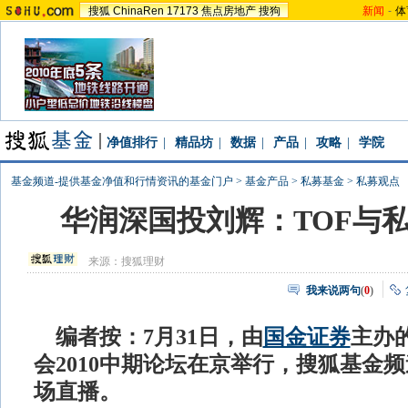
搜狐
ChinaRen
17173
焦点房地产
搜狗
新闻
-
体
净值排行
|
精品坊
|
数据
|
产品
|
攻略
|
学院
基金频道-提供基金净值和行情资讯的基金门户
>
基金产品
>
私募基金
>
私募观点
华润深国投刘辉：TOF与
来源：
搜狐理财
我来说两句
(
0
)
编者按：7月31日，由
国金证券
主办
会2010中期论坛在京举行，搜狐基金
场直播。