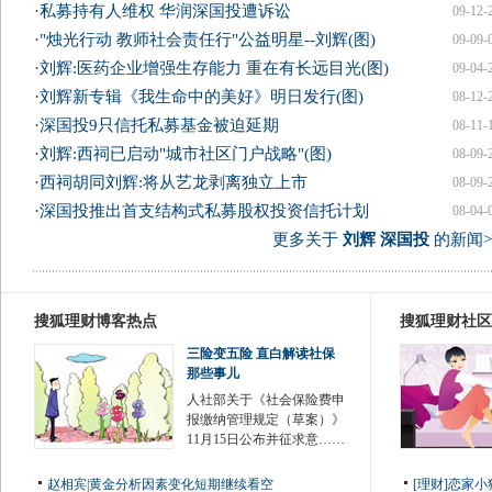
·
私募持有人维权 华润深国投遭诉讼
09-12-
·
"烛光行动 教师社会责任行"公益明星--刘辉(图)
09-09-
·
刘辉:医药企业增强生存能力 重在有长远目光(图)
09-04-
·
刘辉新专辑《我生命中的美好》明日发行(图)
08-12-
·
深国投9只信托私募基金被迫延期
08-11-
·
刘辉:西祠已启动"城市社区门户战略"(图)
08-09-
·
西祠胡同刘辉:将从艺龙剥离独立上市
08-09-
·
深国投推出首支结构式私募股权投资信托计划
08-04-
更多关于
刘辉 深国投
的新闻>
搜狐理财博客热点
搜狐理财社区
三险变五险 直白解读社保
那些事儿
人社部关于《社会保险费申
报缴纳管理规定（草案）》
11月15日公布并征求意……
赵相宾
|
黄金分析因素变化短期继续看空
[理财]恋家