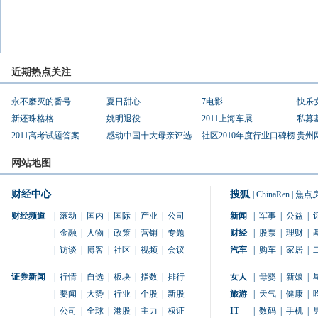
近期热点关注
永不磨灭的番号
夏日甜心
7电影
快乐
新还珠格格
姚明退役
2011上海车展
私募
2011高考试题答案
感动中国十大母亲评选
社区2010年度行业口碑榜
贵州
网站地图
财经中心
搜狐
|
ChinaRen
|
焦点
财经频道
|
滚动
|
国内
|
国际
|
产业
|
公司
新闻
|
军事
|
公益
|
|
金融
|
人物
|
政策
|
营销
|
专题
财经
|
股票
|
理财
|
|
访谈
|
博客
|
社区
|
视频
|
会议
汽车
|
购车
|
家居
|
证券新闻
|
行情
|
自选
|
板块
|
指数
|
排行
女人
|
母婴
|
新娘
|
|
要闻
|
大势
|
行业
|
个股
|
新股
旅游
|
天气
|
健康
|
|
公司
|
全球
|
港股
|
主力
|
权证
IT
|
数码
|
手机
|