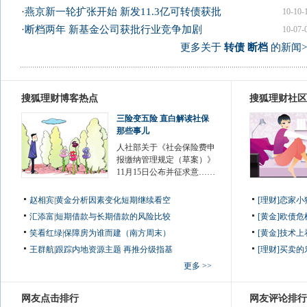
·
燕京新一轮扩张开始 新发11.3亿可转债获批
10-10-
·
断档两年 新基金公司获批行业竞争加剧
10-07-
更多关于
转债 断档
的新闻>
搜狐理财博客热点
搜狐理财社区
三险变五险 直白解读社保
那些事儿
人社部关于《社会保险费申
报缴纳管理规定（草案）》
11月15日公布并征求意……
赵相宾
|
黄金分析因素变化短期继续看空
[理财]恋家
汇添富
|
短期借款与长期借款的风险比较
[黄金]欧债
笑看红绿
|
保障房为谁而建（南方周末）
[黄金]技术
王群航
|
跟踪内地资源主题 再推分级指基
[理财]买卖的
更多 >>
网友点击排行
网友评论排行