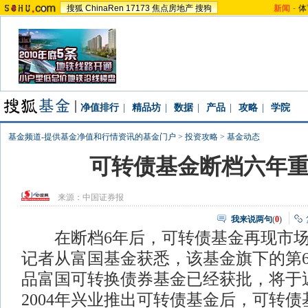
搜狐
ChinaRen
17173
焦点房地产
搜狗
新闻
-
体
净值排行
|
精品坊
|
数据
|
产品
|
攻略
|
学院
基金频道-提供基金净值和行情资讯的基金门户
>
投资攻略
>
基金动态
可转债基金断档六年
来源：
中国证券报
我来说两句
(
0
)
在断档6年后，可转债基金再现市场
记者从富国基金获悉，该基金旗下的第
品富国可转换债券基金已经获批，将于
2004年兴业推出可转债基金后，可转债