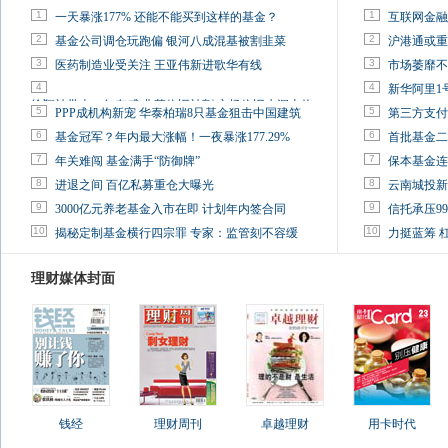
1
1
一天暴涨177% 还能不能买到这样的基金？
互联网金融
2
2
基金公司调仓玩跑偏 银河八成混基被割韭菜
沪港通或重
3
3
医药制造业受关注 王亚伟新进歌华有线
市场萎靡不
4
4
新华阿里1
徐翔被带走一年有感:韭菜依旧被割 市场依旧水深火热
5
5
PPP成机构新宠 华泰柏瑞8只基金狙击中国建筑
第三方支付
6
6
基金冠军？年内最大涨幅！一夜暴涨177.29%
首批基金二
7
7
年关难闯 基金满手“防御牌”
保本基金连
8
8
进退之间 百亿私募重仓大曝光
云南城投新
9
9
3000亿元养老基金入市在即 计划年内签合同
信托承压9
10
10
揭秘定制基金横行四宗罪 专家：监管刻不容缓
力挺蓝筹 
理财媒体封面
钱经
理财周刊
卓越理财
用卡时代