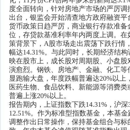
化，11月份CPI创两年多来的新高达5.
度全面转向，针对房地产市场的严厉调
出台，银监会开始清查地方政府融资平
货币政策日趋严厉，商业银行存款准备
位，存贷款基准利率年内两度上调。在
策背景下，A股市场走出震荡下跌行情
幅达14.31%。与此同时，长期经济结
映在股市上，成长股对周期股、小盘股
演愈烈。钢铁、房地产、金融、化工等
显跑输大盘，年度跌幅普遍达20%以上
医药生物、食品饮料、新能源等消费类
普遍上涨20%以上。
报告期内，上证指数下跌14.31%，沪深
12.51%。作为标准型指数基金，本基
调整作出日常操作，保持基金组合与标