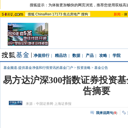
搜狐提示：为体验更加畅快的网页浏览，推荐您使用双核高
搜狐
ChinaRen
17173
焦点房地产
搜狗
新闻
-
体
净值排行
|
精品坊
|
数据
|
产品
|
攻略
|
学院
基金频道-提供基金净值和行情资讯的基金门户
>
投资攻略
>
基金公告
易方达沪深300指数证券投资基金
告摘要
来源：
中国证券网·上海证券报
我来说两句
(
0
)