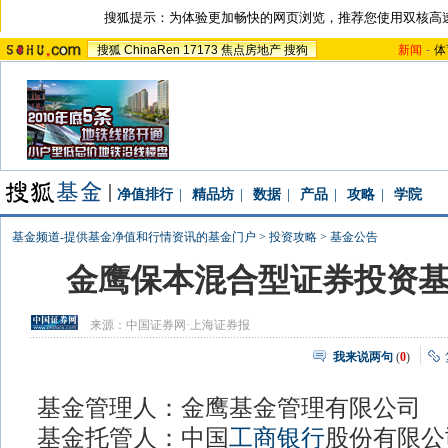
搜狐提示：为体验更加畅快的网页浏览，推荐您使用双核高
搜狐
ChinaRen
17173
焦点房地产
搜狗
新闻
-
体
净值排行
|
精品坊
|
数据
|
产品
|
攻略
|
学院
基金频道-提供基金净值和行情资讯的基金门户
>
投资攻略
>
基金公告
金鹰保本混合型证券投资
来源：
中国证券网·上海证券报
我来说两句
(
0
)
基金管理人：金鹰基金管理有限公司
基金托管人：中国
工商银行
股份有限公