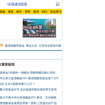
QQ高速浏览器
视频
-
播客
-
邮件
-
博客
-
微博
-
BBS
-
我说两句
最强指数型基金
两会之后
王亚伟业绩有问题
日重要新闻
资基金5年赔的一塌糊涂 理财师建议耐心等待
年以来大盘涨幅超10% 最强指数型基金涨了22%
两会”之后A股能否蓄力上行？
夏大型基金巨亏 反向操盘怀疑坑基民帮王亚伟
捉大牛股今年以来涨幅超20% 泰信、天治领跑
资指数基金成博反弹第一原则 三招选出好产品