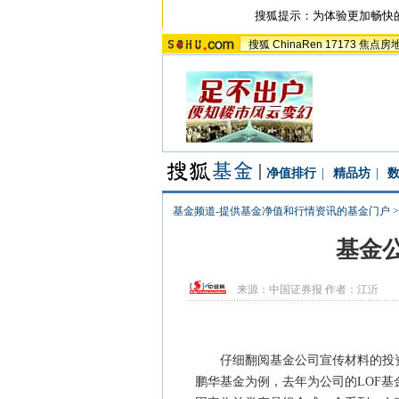
搜狐提示：为体验更加畅快
搜狐
ChinaRen
17173
焦点房
净值排行
|
精品坊
|
基金频道-提供基金净值和行情资讯的基金门户
基金
来源：
中国证券报
作者：江沂
仔细翻阅基金公司宣传材料的投资者
鹏华基金为例，去年为公司的LOF基