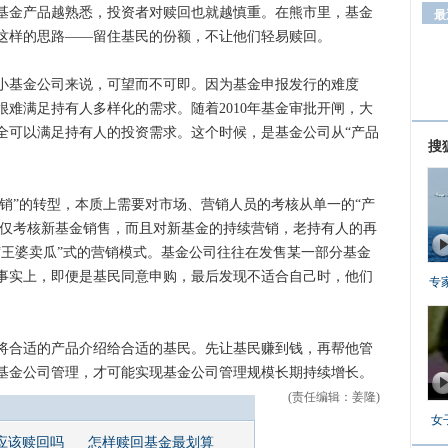
基金产品越熟悉，投资者对赎回也就越慎重。在熊市里，基金
这样的思路——留住基民的份额，不让他们轻易赎回。
于小基金公司来说，可望而不可即。因为基金申报发行的难度
难满足持有人多样化的需求。随着2010年基金审批开闸，大
全可以满足持有人的投资需求。这个时候，是基金公司从“产品
搜
销”的转型，本质上需要对市场、营销人员的考核从单一的“产
不仅考核新基金销售，而且对新基金的持续营销，老持有人的再
“王婆卖瓜”式的营销模式。基金公司往往在发售某一部分基金
事实上，即便是基民同意申购，最后发现不适合自己时，他们
专
合适的产品介绍给合适的基民。先让基民赚到钱，再帮他管
基金公司管理，才可能实现基金公司管理规模长期持续增长。
(责任编辑：姜隆)
女
应该赎回吗
怎样赎回基金最划算