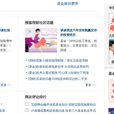
基金赎回费率
搜狐理财社区话题
解读社保
谈谈我这六年没有跑赢定存
的投资经历
保险费申
基金：06年以前工资低，积
草案）》
蓄较少。主要是存款，买点
征求意……
国债……
[理财]恋家小猪幸福理财路：理生活就是理财
[黄金]欧债危机将拖累全球 大宗商品走势研判
[黄金]技术上看还要跌 可心理上却倾向下周涨
基
[理财]买卖的乐趣 818我卖掉和买过的二手货
更多 >>
更多 >>
网友评论排行
1
金？
互联网金融求保底基金却步 招财宝隐现抽屉协议
2
韭菜
沪港通或重构蓝筹股估值 投资三大基金机会开启