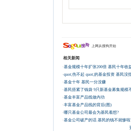
上网从搜狗开始
相关新闻
·
基金规模十年扩张200倍 基民十年收益仅
·
quot;伤不起 quot;的基金投资 基民没
·
基金十年 基民一分没赚
·
基民捂紧了钱袋 9只新基金募集规模不足
·
基金丰富产品线做内功
·
丰富基金产品线的背后(图)
·
哪只基金公司最会为基民着想?
·
基金公司破产的话.基民的钱不就惨啦