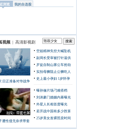
狐视频
|
高清影视剧
空姐精神失控大喊坠机
副局长受审被打针逼供
歹徒自制山寨公车抢劫
实拍母狮阻止公狮吃人
史上最小孕妇 1岁怀孕
家:日正准备对华战争
曝孙俪片场刁难搭档
刘涛豪门婚姻内幕曝光
外星人长相首度曝光
若开战中国有多少胜算
25岁美女发裸照卖时间
子遭性侵无奈求带套