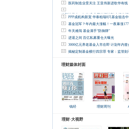
3
医药制造业受关注 王亚伟新进歌华有线
4
徐翔被带走一年有感:韭菜依旧被割 市场依
5
PPP成机构新宠 华泰柏瑞8只基金狙击
6
基金冠军？年内最大涨幅！一夜暴涨177.
7
年关难闯 基金满手“防御牌”
8
进退之间 百亿私募重仓大曝光
9
3000亿元养老基金入市在即 计划年内签
10
揭秘定制基金横行四宗罪 专家：监管刻
理财媒体封面
钱经
理财周刊
理财·大视野