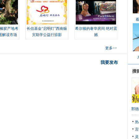
橡胶产地考
长信基金“启明灯”西南赈
希尔顿的奢华房间 绝对震
图解读市场
灾助学公益行掠影
撼
更多>>
我要发布
搜
郭德
热
言
灵