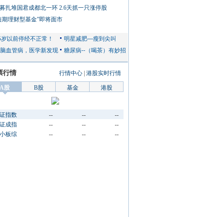
募扎堆国君成都北一环 2.6天抓一只涨停股
短期理财型基金”即将面市
票行情
行情中心
|
港股实时行情
A股
B股
基金
港股
证指数
--
--
--
证成指
--
--
--
小板综
--
--
--