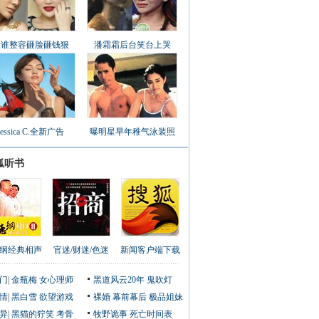
看谁整容砸脸砸钱狠
潘霜霜后台笑台上哭
Jessica C.全新广告
曝明星早年稚气泳装照
狐听书
纲经典相声
官迷/财迷/色迷
新闻客户端下载
门
|
金瓶梅
女心理师
黑道风云20年
鬼吹灯
情
|
黑白雪
欲望游戏
裸婚
幕前幕后
极品姐妹
异
|
黑猫的狞笑
考骨
牧野诡事
死亡时间表