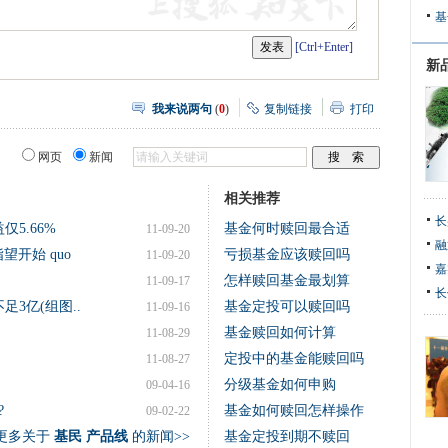
基
[Ctrl+Enter]
新
我来说两句
(
0
)
复制链接
打印
网页
新闻
相关推荐
长
5.66%
基金何时赎回最合适
11-09-20
融
指望开始 quo
亏损基金应该赎回吗
11-09-20
嘉
怎样赎回基金最划算
11-09-17
长
3亿(组图..
基金定投可以赎回吗
11-09-16
基金赎回如何计算
11-08-29
定投中的基金能赎回吗
11-08-27
分级基金如何申购
09-04-16
?
基金如何赎回怎样操作
09-02-22
更多关于
基民 产品线
的新闻>>
基金定投到期不赎回