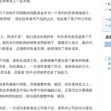
宣传单张上一起亮相。
私
“
个挂钩不同指数的指数基金作为一个系列向投资者做推介。
品线营销”，强化投资者对产品的认识，也拓展了客户对公司的
，终身不卖”。他们迷信长期持有，到头来却发现选择了不
股
，基民在代销机构的销售攻势影响下，频繁买入卖出，最后代
行新基金，总规模却有减无增，陡然增加了很多成本。
上
问题。基民在选择之前，如果能够尽量全面了解各种因素，
深
得多。在此基础上，一旦基民掌握了区分、选择基金的方法，
中
“卖旧基，买新基”的不合理推荐也多了免疫力。
基民被银行绑架，导致频繁申购、赎回。但在某种意义上，
面追求规模及市场占有率方面的偏颇之处。正因为过分重视新
代销机构明知故犯，鼓动基民频繁申购、赎回。
的，一旦成为某家基金公司客户后，基民对公司的关注度也