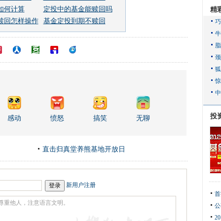
如何计算
定投中的基金能赎回吗
精
赎回怎样操作
基金定投到期不赎回
投
感动
愤怒
搞笑
无聊
直击归真堂养熊基地开放日
新用户注册
首
公
2