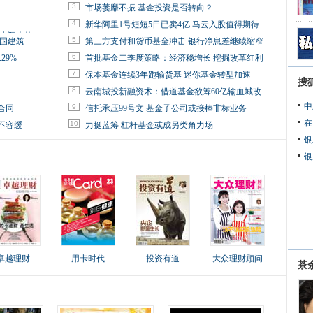
3
市场萎靡不振 基金投资是否转向？
4
新华阿里1号短短5日已卖4亿 马云入股值得期待
旧水深火热
5
中国建筑
第三方支付和货币基金冲击 银行净息差继续缩窄
6
29%
首批基金二季度策略：经济稳增长 挖掘改革红利
7
保本基金连续3年跑输货基 迷你基金转型加速
搜
8
云南城投新融资术：借道基金欲筹60亿输血城改
中
9
合同
信托承压99号文 基金子公司或接棒非标业务
在
10
不容缓
力挺蓝筹 杠杆基金或成另类角力场
银
银
卓越理财
用卡时代
投资有道
大众理财顾问
茶