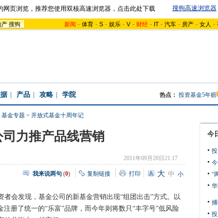
搜狗高速浏览器
的网页浏览，推荐您使用双核高速浏览器，点击此处下载
地产
搜狗
新闻
-
体育
-
S
-
娱乐
-
V
-
财经
-
IT
-
汽车
-
房产
-
女人
-
数据
|
产品
|
攻略
|
学院
热点：
投资基金5年赔
>
基金专题
>
开放式基金十周年记
公司力推产品线营销
今
投
2011年09月20日21:17
今
大
我来说两句
(
0
)
复制链接
打印
中
小
“
华
会发现，基金公司的新基金营销出现“组团出击”方式。以
捕
金注册了统一的“乐富”品牌，而今年则将数只“丰字号”低风险
投