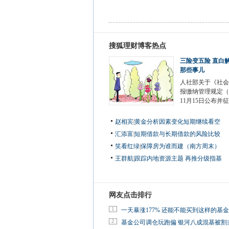
搜狐理财博客热点
三险变五险 直白
那些事儿
人社部关于《社会
报缴纳管理规定（
11月15日公布并
赵相宾
|
黄金分析因素变化短期继续看空
汇添富
|
短期借款与长期借款的风险比较
笑看红绿
|
保障房为谁而建（南方周末）
王群航
|
跟踪内地资源主题 再推分级指基
网友点击排行
1
一天暴涨177% 还能不能买到这样的基
2
基金公司调仓玩跑偏 银河八成混基被割