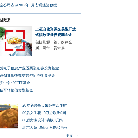
金公司点评2012年1月宏观经济数据
品快递
上证自然资源交易型开放
式指数证券投资基金金
包括能源、铝、多种金
属、黄金、贵金属…
盛电子信息产业股票型证券投资基金
通创业板指数增强型证券投资基金
实中创400ETF基金
信可转债债券型基金
·
20岁宅男每天呆卧室23小时
·
90后女生花1.5万游欧洲9国
·
80后女孩设计“萌版”玩偶
·
北京大葱:10余元只能买两根
更多>>