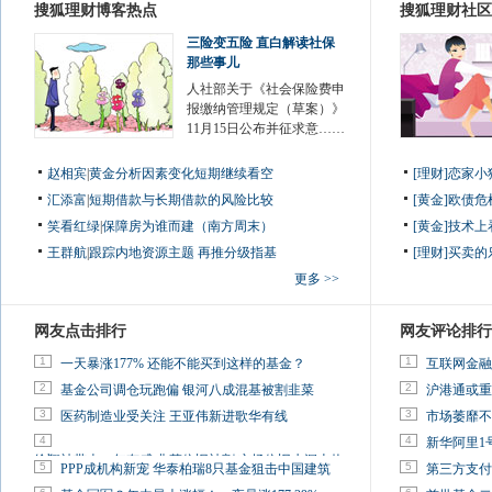
搜狐理财博客热点
搜狐理财社区
三险变五险 直白解读社保
那些事儿
人社部关于《社会保险费申
报缴纳管理规定（草案）》
11月15日公布并征求意……
赵相宾
|
黄金分析因素变化短期继续看空
[理财]恋家
汇添富
|
短期借款与长期借款的风险比较
[黄金]欧债
笑看红绿
|
保障房为谁而建（南方周末）
[黄金]技术
王群航
|
跟踪内地资源主题 再推分级指基
[理财]买卖的
更多 >>
网友点击排行
网友评论排行
1
1
一天暴涨177% 还能不能买到这样的基金？
互联网金融
2
2
基金公司调仓玩跑偏 银河八成混基被割韭菜
沪港通或重
3
3
医药制造业受关注 王亚伟新进歌华有线
市场萎靡不
4
4
新华阿里1
徐翔被带走一年有感:韭菜依旧被割 市场依旧水深火热
5
5
PPP成机构新宠 华泰柏瑞8只基金狙击中国建筑
第三方支付