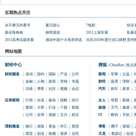
近期热点关注
永不磨灭的番号
夏日甜心
7电影
快乐
新还珠格格
姚明退役
2011上海车展
私募
2011高考试题答案
感动中国十大母亲评选
社区2010年度行业口碑榜
贵州
网站地图
财经中心
搜狐
|
ChinaRen
|
焦点
财经频道
|
滚动
|
国内
|
国际
|
产业
|
公司
新闻
|
军事
|
公益
|
|
金融
|
人物
|
政策
|
营销
|
专题
财经
|
股票
|
理财
|
|
访谈
|
博客
|
社区
|
视频
|
会议
汽车
|
购车
|
家居
|
证券新闻
|
行情
|
自选
|
板块
|
指数
|
排行
女人
|
母婴
|
新娘
|
|
要闻
|
大势
|
行业
|
个股
|
新股
旅游
|
天气
|
健康
|
|
公司
|
全球
|
港股
|
主力
|
权证
IT
|
数码
|
手机
|
理财频道
|
银行
|
保险
|
黄金
|
外汇
|
期货
博客
|
圈子
|
邮箱
|
|
课堂
|
创业
|
收藏
|
债券
|
信托
天龙
|
鹿鼎记
|
短信
|