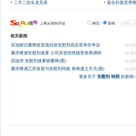
二月二抬头龙见喜
直击归真堂养
上网从搜狗开始
网页
新闻
相关新闻
·
实地探访重啤疫苗项目组安慰剂高应答率存争议
11-12-
·
重庆啤酒安慰剂迷雾 公司高管拒绝接受券商调研
11-12-
·
四连停 安慰剂迷雾锁重啤(图)
11-12-
·
重庆啤酒乙肝疫苗与安慰剂同效 券商逃之夭夭(图)
11-12-
更多关于
安慰剂 转阴
的新闻>