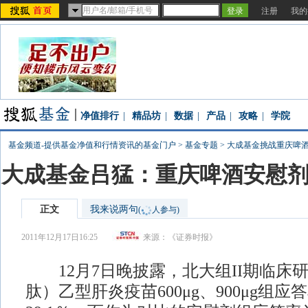
注册
我的
净值排行
|
精品坊
|
数据
|
产品
|
攻略
|
学院
基金频道-提供基金净值和行情资讯的基金门户
>
基金专题
>
大成基金挑战重庆啤
大成基金吕猛：重庆啤酒安慰
正文
我来说两句
(
人参与)
2011年12月17日16:25
来源：
《证券时报》
12月7日晚披露，北大组II期临床
肽）乙型肝炎疫苗600μg、900μg组应