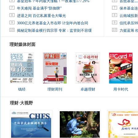
6
6
基金冠军？年内最大涨幅！一夜暴涨177.29%
首批基金二
7
7
年关难闯 基金满手“防御牌”
保本基金连
8
8
进退之间 百亿私募重仓大曝光
云南城投新
9
9
3000亿元养老基金入市在即 计划年内签合同
信托承压9
10
10
揭秘定制基金横行四宗罪 专家：监管刻不容缓
力挺蓝筹 
理财媒体封面
钱经
理财周刊
卓越理财
用卡时代
理财·大视野