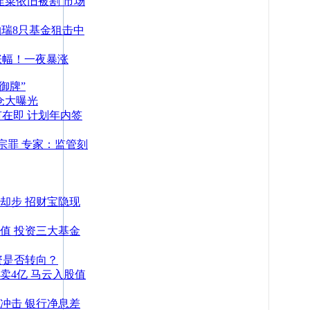
韭菜依旧被割 市场
柏瑞8只基金狙击中
涨幅！一夜暴涨
御牌”
仓大曝光
市在即 计划年内签
宗罪 专家：监管刻
却步 招财宝隐现
值 投资三大基金
资是否转向？
卖4亿 马云入股值
冲击 银行净息差