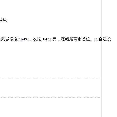
4%。
5武城投涨7.64%，收报104.90元，涨幅居两市首位。09合建投