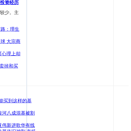
投资经历
蓄较少。主
财路：理生
球 大宗商
可心理上却
我卖掉和买
不能买到这样的基
银河八成混基被割
亚伟新进歌华有线