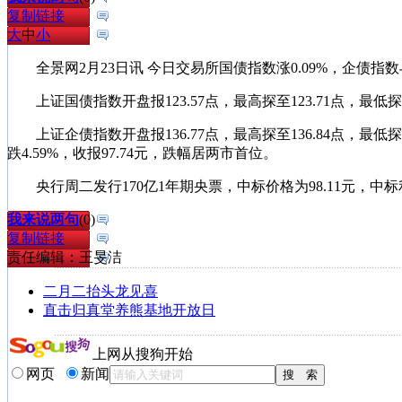
复制链接
大
中
小
全景网2月23日讯 今日交易所国债指数涨0.09%，企债指数与
上证国债指数开盘报123.57点，最高探至123.71点，最低探至12
上证企债指数开盘报136.77点，最高探至136.84点，最低探至1
跌4.59%，收报97.74元，跌幅居两市首位。
央行周二发行170亿1年期央票，中标价格为98.11元，中标利
我来说两句
(
0
)
复制链接
责任编辑：王旻洁
二月二抬头龙见喜
直击归真堂养熊基地开放日
上网从搜狗开始
网页
新闻