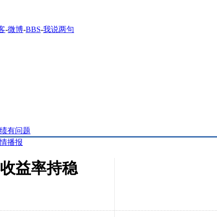
客
-
微博
-
BBS
-
我说两句
绩有问题
情播报
票收益率持稳