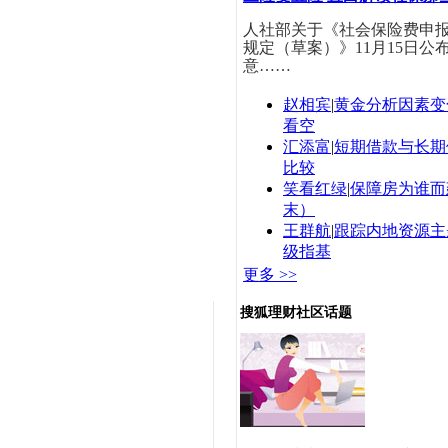
人社部关于《社会保险费申
规定（草案）》11月15日公
意……
赵相宾
|
黄金分析因素变
看空
汇添富
|
短期借款与长期
比较
笑看红绿
|
保障房为谁而
末）
王群航
|
跟踪内地资源主
级指基
更多 >>
搜狐理财社区话题