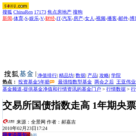
搜狐
ChinaRen
17173
焦点房地产
搜狗
新闻
-
体育
-
S
-
娱乐
-
V
-
财经
-
IT
-
汽车
-
房产
-
女人
-
视频
-
播客
-
邮件
-
博
净值排行
|
精品坊
|
数据
|
产品
|
攻略
|
学院
热点：
投资基金5年赔
最强指数型基金
两会之后
王亚伟业
基金频道-提供基金净值和行情资讯的基金门户
>
行情数据
>
行
交易所国债指数走高 1年期央
来源：
全景网
作者：郝嘉吉
2010年02月23日17:24
我来说两句
(
0
)