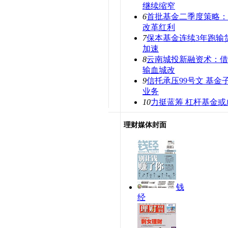
继续缩窄
6
首批基金二季度策略：
改革红利
7
保本基金连续3年跑输
加速
8
云南城投新融资术：借
输血城改
9
信托承压99号文 基金
业务
10
力挺蓝筹 杠杆基金
理财媒体封面
钱
经