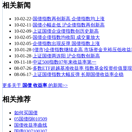
相关新闻
10-02-22
·
国债指数再创新高 企债指数均上涨
10-02-11
·
国债小幅走低 沪企债指数再创新高
10-02-09
·
上证国债企业债指数创历史新高
10-02-05
·
国债企债指数均收阳 成交量放大
10-02-05
·
企债指数出现反弹 国债指数上涨
10-01-28
·
[债市]企债指数继续走高 市场资金充裕压低收益
10-01-28
·
上证国债两连阳 沪企指数创新高
09-11-18
·
中证500指数07年来收益率第一
08-07-26
·
多数ETF超越基准收益率 指数基金投资价值显现
08-06-17
·
上证国债指数大幅反弹 长期国债收益率企稳
更多关于
国债 收益率
的新闻>>
相关推荐
如何买国债
05国债⑼010509
国债收益率曲线
国债0307100307