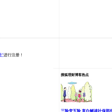
册”
进行注册！
搜狐理财博客热点
三险变五险 直白解读社保那