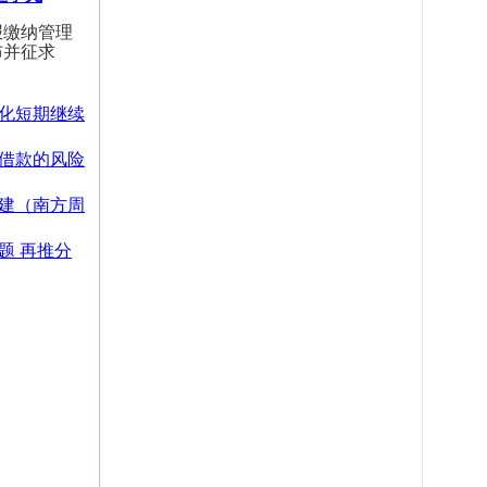
报缴纳管理
布并征求
化短期继续
借款的风险
建（南方周
题 再推分