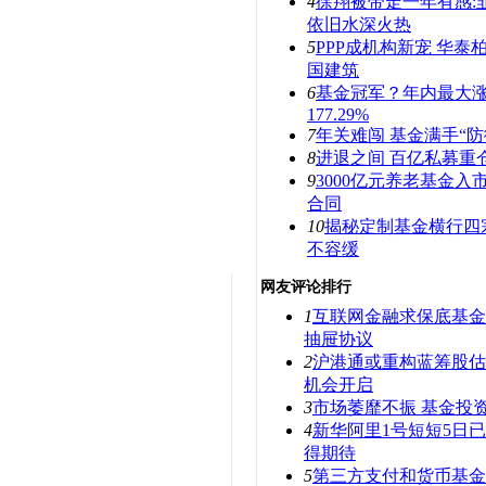
4
徐翔被带走一年有感:
依旧水深火热
5
PPP成机构新宠 华泰
国建筑
6
基金冠军？年内最大
177.29%
7
年关难闯 基金满手“防
8
进退之间 百亿私募重
9
3000亿元养老基金入
合同
10
揭秘定制基金横行四
不容缓
网友评论排行
1
互联网金融求保底基金
抽屉协议
2
沪港通或重构蓝筹股估
机会开启
3
市场萎靡不振 基金投
4
新华阿里1号短短5日已
得期待
5
第三方支付和货币基金