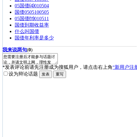
05国债⑷010504
国债0505100505
05国债⑾010511
国债到期收益率
什么叫国债
国债年利率是多少
我来说两句
(
0
)
*发表评论前请先注册成为搜狐用户，请点击右上角
“新用户注
设为辩论话题