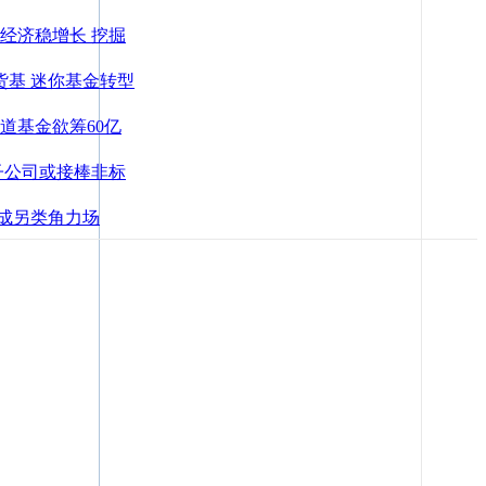
经济稳增长 挖掘
货基 迷你基金转型
道基金欲筹60亿
子公司或接棒非标
或成另类角力场