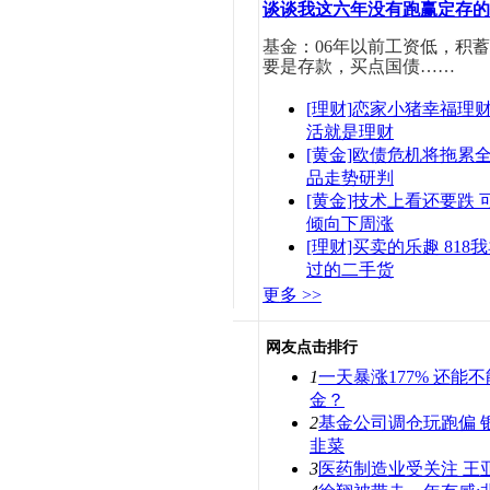
谈谈我这六年没有跑赢定存的
基金：06年以前工资低，积
要是存款，买点国债……
[理财]恋家小猪幸福理
活就是理财
[黄金]欧债危机将拖累全
品走势研判
[黄金]技术上看还要跌 
倾向下周涨
[理财]买卖的乐趣 818
过的二手货
更多 >>
网友点击排行
1
一天暴涨177% 还能
金？
2
基金公司调仓玩跑偏 
韭菜
3
医药制造业受关注 王