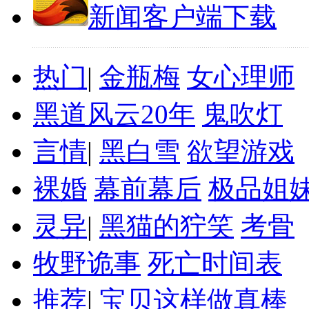
新闻客户端下载
热门
|
金瓶梅
女心理师
黑道风云20年
鬼吹灯
言情
|
黑白雪
欲望游戏
裸婚
幕前幕后
极品姐
灵异
|
黑猫的狞笑
考骨
牧野诡事
死亡时间表
推荐
|
宝贝这样做真棒