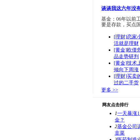
谈谈我这六年没
基金：06年以前
要是存款，买点
[理财]恋
活就是理财
[黄金]欧债
品走势研判
[黄金]技术
倾向下周涨
[理财]买卖
过的二手货
更多 >>
网友点击排行
1
一天暴涨1
金？
2
基金公司
韭菜
3
医药制造