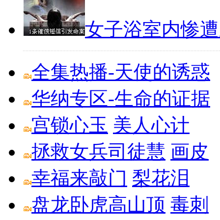
私募经理在线
私募基金排行榜
私募基金峰会
女子浴室内惨遭
全集热播-天使的诱惑
华纳专区-生命的证据
宫锁心玉
美人心计
拯救女兵司徒慧
画皮
幸福来敲门
梨花泪
盘龙卧虎高山顶
毒刺