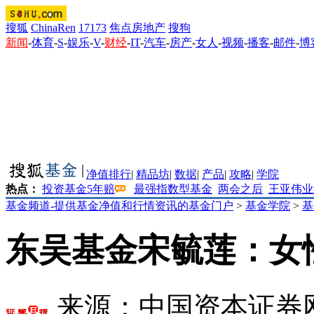
搜狐
ChinaRen
17173
焦点房地产
搜狗
新闻
-
体育
-
S
-
娱乐
-
V
-
财经
-
IT
-
汽车
-
房产
-
女人
-
视频
-
播客
-
邮件
-
博
净值排行
|
精品坊
|
数据
|
产品
|
攻略
|
学院
热点：
投资基金5年赔
最强指数型基金
两会之后
王亚伟业
基金频道-提供基金净值和行情资讯的基金门户
>
基金学院
>
基
东吴基金宋毓莲：女
来源：
中国资本证券