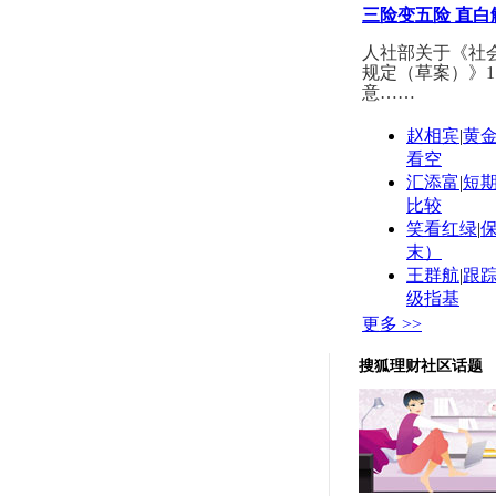
三险变五险 直
人社部关于《社
规定（草案）》1
意……
赵相宾
|
黄
看空
汇添富
|
短
比较
笑看红绿
|
末）
王群航
|
跟踪
级指基
更多 >>
搜狐理财社区话题