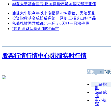
华夏大型基金巨亏 反向操盘怀疑坑基民帮王亚伟
捕捉大牛股今年以来涨幅超20% 泰信、天治领跑
投资指数基金成博反弹第一原则 三招选出好产品
私募扎堆国君成都北一环 2.6天抓一只涨停股
“短期理财型基金”即将面市
股票行情
行情中心
|
港股实时行情
A股
B股
上证指
数
深证成
指
中小板
综