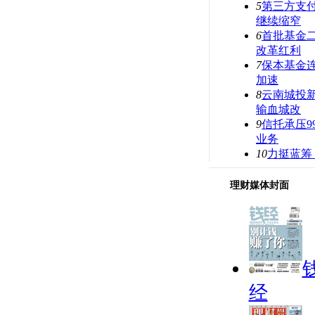
5
第三方支
继续缩窄
6
首批基金
改革红利
7
保本基金连
加速
8
云南城投新
输血城改
9
信托承压9
业务
10
力挺蓝筹
理财媒体封面
经