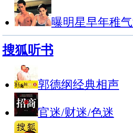
曝明星早年稚气
搜狐听书
郭德纲经典相声
官迷/财迷/色迷