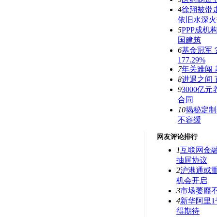
4
徐翔被带
依旧水深火
5
PPP成机
国建筑
6
基金冠军
177.29%
7
年关难闯 
8
进退之间
9
3000亿
合同
10
揭秘定制
不容缓
网友评论排行
1
互联网金
抽屉协议
2
沪港通或
机会开启
3
市场萎靡
4
新华阿里1
得期待